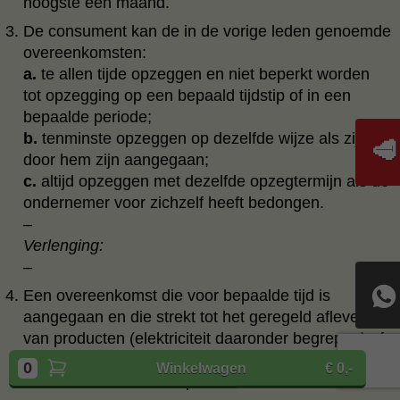
hoogste één maand.
De consument kan de in de vorige leden genoemde
overeenkomsten:
a.
te allen tijde opzeggen en niet beperkt worden
tot opzegging op een bepaald tijdstip of in een
bepaalde periode;
b.
tenminste opzeggen op dezelfde wijze als zij
🥩
door hem zijn aangegaan;
c.
altijd opzeggen met dezelfde opzegtermijn als de
ondernemer voor zichzelf heeft bedongen.
–
Verlenging:
–
Een overeenkomst die voor bepaalde tijd is
aangegaan en die strekt tot het geregeld afleveren
van producten (elektriciteit daaronder begrepen) of
diensten, mag niet stilzwijgend worden verlengd of
0
Winkelwagen
€ 0,-
vernieuwd voor een bepaalde duur.