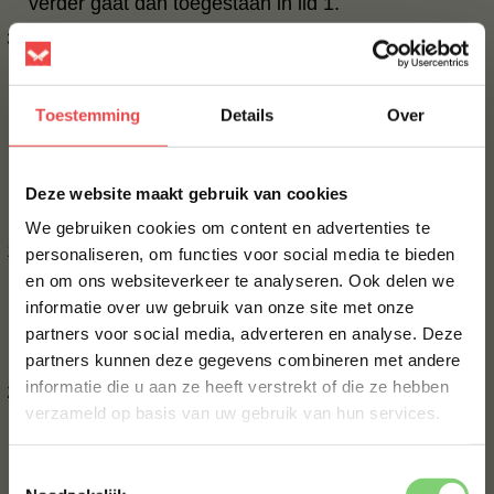
verder gaat dan toegestaan in lid 1.
De consument is niet aansprakelijk voor
waardevermindering van het product als de
ondernemer hem niet voor of bij het sluiten van de
Toestemming
Details
Over
overeenkomst alle wettelijk verplichte informatie
over het herroepingsrecht heeft verstrekt.
×
Artikel 8 – Uitoefening van het herroepingsrecht
Deze website maakt gebruik van cookies
door de consument en kosten daarvan
We gebruiken cookies om content en advertenties te
Als de consument gebruik maakt van zijn
personaliseren, om functies voor social media te bieden
herroepingsrecht, meldt hij dit binnen de
en om ons websiteverkeer te analyseren. Ook delen we
10% korting op je
bedenktermijn door middel van het modelformulier
informatie over uw gebruik van onze site met onze
eerste bestelling*
voor herroeping of op andere ondubbelzinnige
partners voor social media, adverteren en analyse. Deze
Schrijf je in voor onze nieuwsbrief en ontvang direct
wijze aan de ondernemer.
partners kunnen deze gegevens combineren met andere
10% korting op jouw eerste bestelling.
informatie die u aan ze heeft verstrekt of die ze hebben
Zo snel mogelijk, maar binnen 14 dagen vanaf de
VOORNAAM
*
verzameld op basis van uw gebruik van hun services.
dag volgend op de in lid 1 bedoelde melding, zendt
de consument het product terug, of overhandigt hij
dit aan (een gemachtigde van) de ondernemer. Dit
Toestemmingsselectie
ACHTERNAAM
*