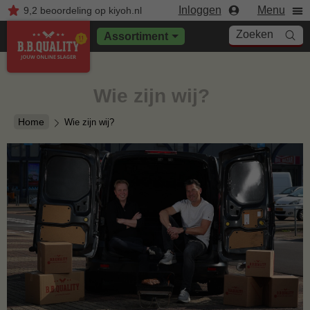
Inloggen
Menu
9,2
beoordeling
op kiyoh.nl
Zoeken
Assortiment
Wie zijn wij?
Home
Wie zijn wij?