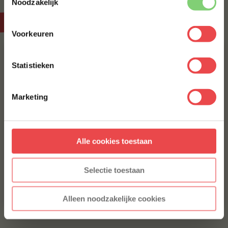
ACHTERNAAM
*
Noodzakelijk
BBQuality TV
Voorkeuren
E-MAILADRES
*
Statistieken
Met jouw aanmelding ga je akkoord met onze
algemene
voorwaarden.
Marketing
Aanmelden
Alle cookies toestaan
* Alleen voor nieuwe inschrijvers, korting niet geldig op reeds
afgeprijsde producten.
Selectie toestaan
Alleen noodzakelijke cookies