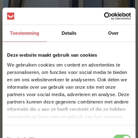
Toestemming
Details
Over
×
Deze website maakt gebruik van cookies
We gebruiken cookies om content en advertenties te
personaliseren, om functies voor social media te bieden
en om ons websiteverkeer te analyseren. Ook delen we
10% korting op je
informatie over uw gebruik van onze site met onze
eerste bestelling*
partners voor social media, adverteren en analyse. Deze
Schrijf je in voor onze nieuwsbrief en ontvang direct
partners kunnen deze gegevens combineren met andere
10% korting op jouw eerste bestelling.
informatie die u aan ze heeft verstrekt of die ze hebben
VOORNAAM
*
verzameld op basis van uw gebruik van hun services.
Toestemmingsselectie