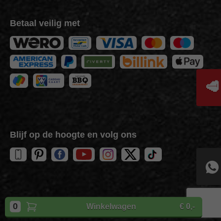
Betaal veilig met
🥩
Blijf op de hoogte en volg ons
Copyright
BBQuality
| 2026
0
Winkelwagen
€ 0,-