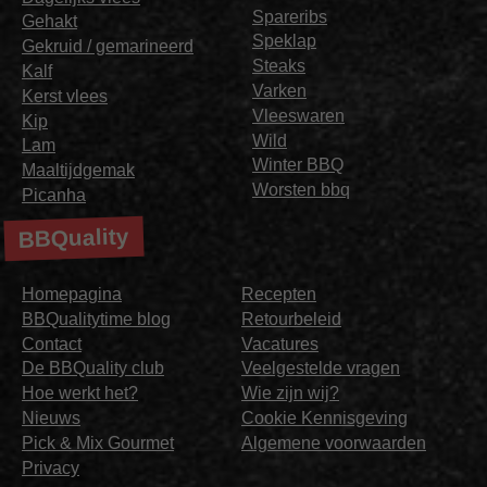
Spareribs
Gehakt
Speklap
Gekruid / gemarineerd
Steaks
Kalf
Varken
Kerst vlees
Vleeswaren
Kip
Wild
Lam
Winter BBQ
Maaltijdgemak
Worsten bbq
Picanha
BBQuality
Homepagina
Recepten
BBQualitytime blog
Retourbeleid
Contact
Vacatures
De BBQuality club
Veelgestelde vragen
Hoe werkt het?
Wie zijn wij?
Nieuws
Cookie Kennisgeving
Pick & Mix Gourmet
Algemene voorwaarden
Privacy