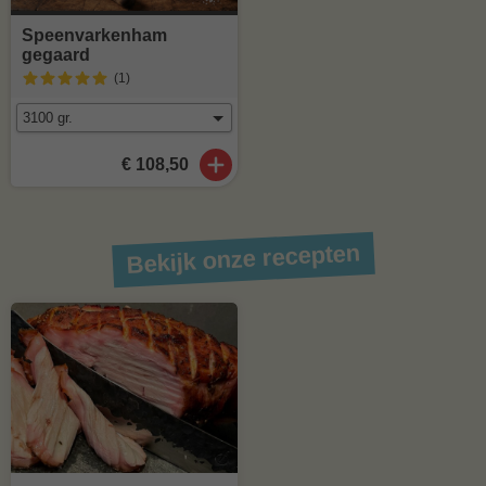
Speenvarkenham
gegaard
(1
)
€ 108,50
Bekijk onze recepten