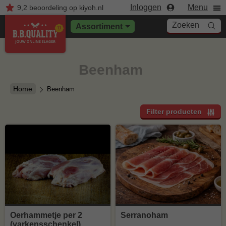
Inloggen
Menu
9,2
beoordeling
op kiyoh.nl
Zoeken
Assortiment
Beenham
Home
Beenham
Filter producten
Oerhammetje per 2
Serranoham
(varkensschenkel)