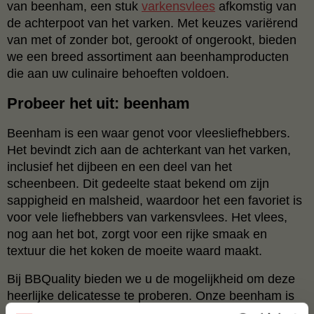
van beenham, een stuk
varkensvlees
afkomstig van
de achterpoot van het varken. Met keuzes variërend
van met of zonder bot, gerookt of ongerookt, bieden
we een breed assortiment aan beenhamproducten
die aan uw culinaire behoeften voldoen.
Probeer het uit: beenham
Beenham is een waar genot voor vleesliefhebbers.
Het bevindt zich aan de achterkant van het varken,
inclusief het dijbeen en een deel van het
scheenbeen. Dit gedeelte staat bekend om zijn
sappigheid en malsheid, waardoor het een favoriet is
voor vele liefhebbers van varkensvlees. Het vlees,
nog aan het bot, zorgt voor een rijke smaak en
textuur die het koken de moeite waard maakt.
Bij BBQuality bieden we u de mogelijkheid om deze
heerlijke delicatesse te proberen. Onze beenham is
beschikbaar in diverse varianten, zodat u kunt kiezen