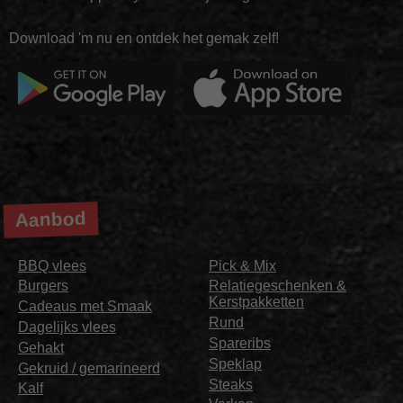
Download 'm nu en ontdek het gemak zelf!
Aanbod
BBQ vlees
Pick & Mix
Burgers
Relatiegeschenken &
Kerstpakketten
Cadeaus met Smaak
Rund
Dagelijks vlees
Spareribs
Gehakt
Speklap
Gekruid / gemarineerd
Steaks
Kalf