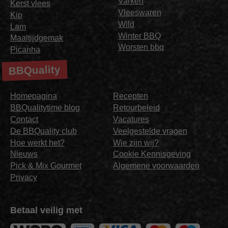
Varken
Kerst vlees
Vleeswaren
Kip
Wild
Lam
Winter BBQ
Maaltijdgemak
Worsten bbq
Picanha
BBQuality
Homepagina
Recepten
BBQualitytime blog
Retourbeleid
Contact
Vacatures
De BBQuality club
Veelgestelde vragen
Hoe werkt het?
Wie zijn wij?
Nieuws
Cookie Kennisgeving
Pick & Mix Gourmet
Algemene voorwaarden
Privacy
Betaal veilig met