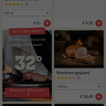
(4
)
€ 5,-
€ 4,25
HET IS BBQ WEER!
Overmorgen wordt het
perfect BBQ weer!
32°
Beenham gegaard
(3
)
Bestel een BBQ pakket
€ 32,45