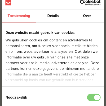
wat het beste bij uw smaak past. Of u nu de voorkeur
geeft aan gerookt of ongerookt, met bot of zonder, wij
Toestemming
Details
Over
hebben de perfecte beenham voor uw culinaire
avontuur.
×
BBQ of kamado: beenham bereiden
Deze website maakt gebruik van cookies
We gebruiken cookies om content en advertenties te
Een van de meest verrukkelijke manieren om van
personaliseren, om functies voor social media te bieden
beenham te genieten, is door het te bereiden op de
en om ons websiteverkeer te analyseren. Ook delen we
10% korting op je
barbecue of kamado. Het vlees leent zich uitstekend
informatie over uw gebruik van onze site met onze
eerste bestelling*
voor langzaam roosteren, waarbij de smaken zich
partners voor social media, adverteren en analyse. Deze
diep in het vlees kunnen ontwikkelen. Beenham op
Schrijf je in voor onze nieuwsbrief en ontvang direct
partners kunnen deze gegevens combineren met andere
10% korting op jouw eerste bestelling.
de BBQ of kamado bereiden is een waar feest voor
informatie die u aan ze heeft verstrekt of die ze hebben
de smaakpapillen.
VOORNAAM
*
verzameld op basis van uw gebruik van hun services.
Om beenham op de BBQ of kamado te bereiden, is
geduld de sleutel. Het langzame roosterproces,
Toestemmingsselectie
ACHTERNAAM
*
gecombineerd met rookhout voor extra smaak, zorgt
Noodzakelijk
voor een sappige en smaakvolle maaltijd. Onze