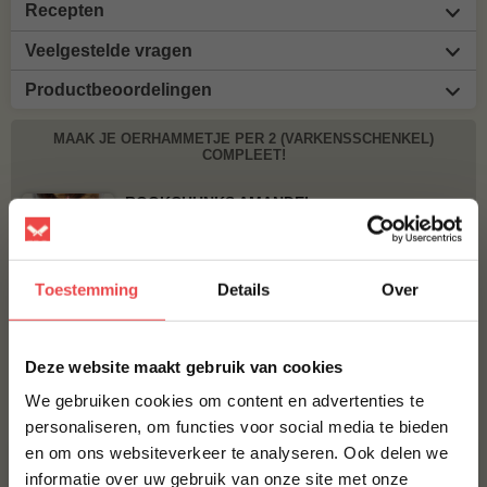
Recepten
Veelgestelde vragen
Productbeoordelingen
MAAK JE OERHAMMETJE PER 2 (VARKENSSCHENKEL)
COMPLEET!
ROOKCHUNKS AMANDEL
€ 8,95
Toestemming
Details
Over
BBQUALITY PORK RUB
€ 9,95
×
Deze website maakt gebruik van cookies
Bestel alles
We gebruiken cookies om content en advertenties te
personaliseren, om functies voor social media te bieden
en om ons websiteverkeer te analyseren. Ook delen we
10% korting op je
informatie over uw gebruik van onze site met onze
eerste bestelling*