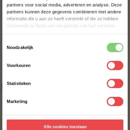
partners voor social media, adverteren en analyse. Deze
Schrijf je in voor onze nieuwsbrief en ontvang direct
partners kunnen deze gegevens combineren met andere
10% korting op jouw eerste bestelling.
informatie die u aan ze heeft verstrekt of die ze hebben
VOORNAAM
*
verzameld op basis van uw gebruik van hun services.
Procureur
Iberico ribfingers
Toestemmingsselectie
(24
)
(31
)
ACHTERNAAM
*
Noodzakelijk
Voorkeuren
€ 6,25
€ 9,15
E-MAILADRES
*
Statistieken
ACTIE
30%
Met jouw aanmelding ga je akkoord met onze
algemene
voorwaarden.
Marketing
Aanmelden
Alle cookies toestaan
* Alleen voor nieuwe inschrijvers, korting niet geldig op reeds