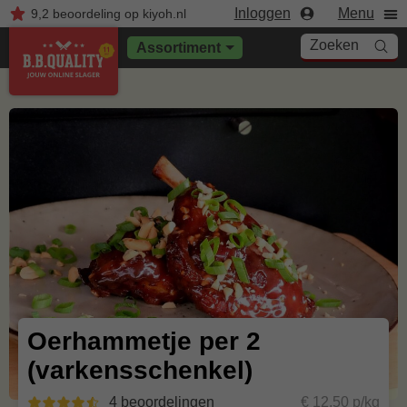
Inloggen
Menu
9,2
beoordeling
op kiyoh.nl
Zoeken
Assortiment
Oerhammetje per 2
(varkensschenkel)
4 beoordelingen
€ 12,50 p/kg