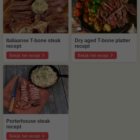
Italiaanse T-bone steak
Dry aged T-bone platter
recept
recept
Bekijk het recept
Bekijk het recept
over
over
Italiaanse
Dry
T-
aged
bone
T-
steak
bone
recept
platter
recept
Porterhouse steak
recept
Bekijk het recept
over