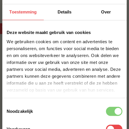
Veelgestelde vragen
Toestemming
Details
Over
Veelgestelde vragen over T-bone steak
×
Deze website maakt gebruik van cookies
We gebruiken cookies om content en advertenties te
Wat is het verschil tussen een T-bone en een
porterhouse steak?
personaliseren, om functies voor social media te bieden
en om ons websiteverkeer te analyseren. Ook delen we
10% korting op je
Waarom garen de twee kanten van een T-bone steak
informatie over uw gebruik van onze site met onze
eerste bestelling*
verschillend?
partners voor social media, adverteren en analyse. Deze
Schrijf je in voor onze nieuwsbrief en ontvang direct
partners kunnen deze gegevens combineren met andere
10% korting op jouw eerste bestelling.
Moet ik een T-bone steak marineren?
informatie die u aan ze heeft verstrekt of die ze hebben
VOORNAAM
*
verzameld op basis van uw gebruik van hun services.
Hoeveel T-bone steak heb ik nodig per persoon?
Toestemmingsselectie
ACHTERNAAM
*
Noodzakelijk
Wat is het verschil tussen de gewone T-bone en de dry
aged variant?