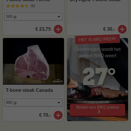
(6
)
€ 23,75
€ 30,-
HET IS BBQ WEER!
Overmorgen wordt het
perfect BBQ weer!
27°
T-bone steak Canada
Bestel een BBQ pakket
€ 70,-