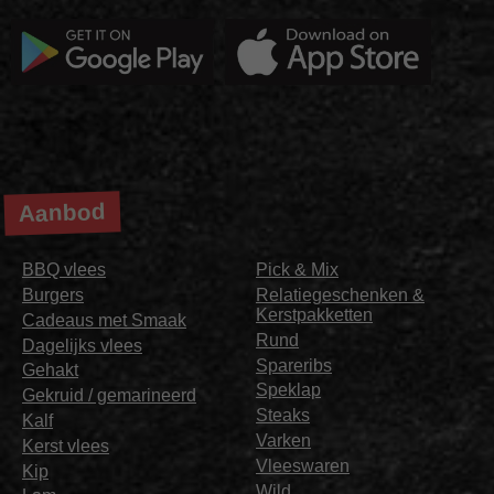
Aanbod
BBQ vlees
Pick & Mix
Burgers
Relatiegeschenken &
Kerstpakketten
Cadeaus met Smaak
Rund
Dagelijks vlees
Spareribs
Gehakt
Speklap
Gekruid / gemarineerd
Steaks
Kalf
Varken
Kerst vlees
Vleeswaren
Kip
Wild