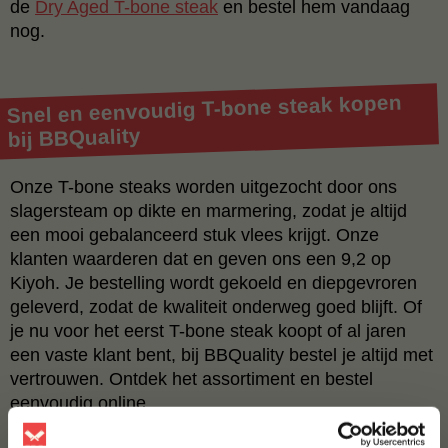
de
Dry Aged T-bone steak
en bestel hem vandaag
nog.
Snel en eenvoudig T-bone steak kopen
bij BBQuality
Onze T-bone steaks worden uitgezocht door ons
slagersteam op dikte en marmering, zodat je altijd
een mooi gebalanceerd stuk vlees krijgt. Onze
klanten waarderen dat en geven ons een 9,2 op
Kiyoh. Je bestelling wordt gekoeld en diepgevroren
geleverd, zodat de kwaliteit onderweg goed blijft. Of
je nu voor het eerst T-bone steak koopt of al jaren
een vaste klant bent, bij BBQuality bestel je altijd met
vertrouwen. Ontdek het assortiment en bestel
eenvoudig online.