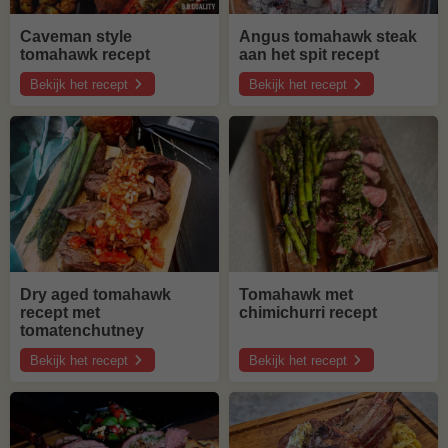
Caveman style
Angus tomahawk steak
tomahawk recept
aan het spit recept
Bekijk het recept
Bekijk het recept
over
over
Caveman
Angus
style
tomahawk
tomahawk
steak
recept
aan
het
spit
recept
Dry aged tomahawk
Tomahawk met
recept met
chimichurri recept
tomatenchutney
Bekijk het recept
Bekijk het recept
over
over
Dry
Tomahawk
aged
met
tomahawk
chimichurri
recept
recept
met
tomatenchutney