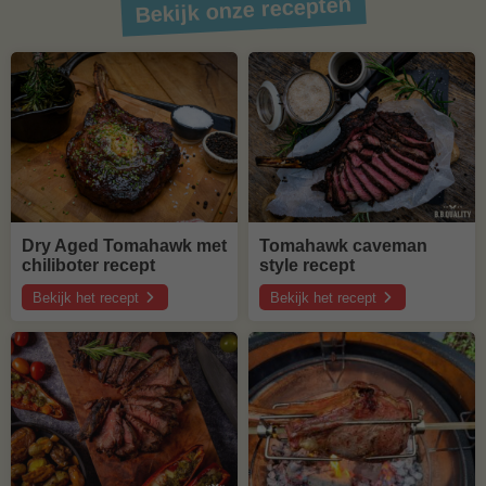
Bekijk onze recepten
Dry Aged Tomahawk met
Tomahawk caveman
chiliboter recept
style recept
Bekijk het recept
Bekijk het recept
over
over
Dry
Tomahawk
Aged
caveman
Tomahawk
style
met
recept
chiliboter
recept