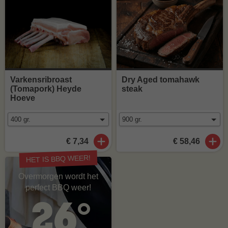
Varkensribroast
Dry Aged tomahawk
(Tomapork) Heyde
steak
Hoeve
€ 7,34
€ 58,46
HET IS BBQ WEER!
Overmorgen wordt het
perfect BBQ weer!
26°