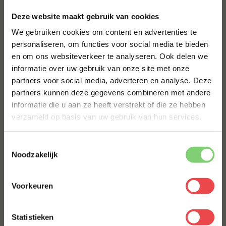
×
Deze website maakt gebruik van cookies
Hoe wordt mijn bestelling verzonden?
We gebruiken cookies om content en advertenties te
personaliseren, om functies voor social media te bieden
Kan ik mijn vlees na ontdooiing nog bewaren en
en om ons websiteverkeer te analyseren. Ook delen we
10% korting op je
hoelang?
informatie over uw gebruik van onze site met onze
eerste bestelling*
partners voor social media, adverteren en analyse. Deze
Kan ik mijn bestelling op een andere dag laten
Schrijf je in voor onze nieuwsbrief en ontvang direct
leveren?
partners kunnen deze gegevens combineren met andere
10% korting op jouw eerste bestelling.
informatie die u aan ze heeft verstrekt of die ze hebben
VOORNAAM
*
verzameld op basis van uw gebruik van hun services.
Wat zijn de bezorgkosten bij BBQuality?
Hoe ontvang ik een Track & Trace code voor mijn
Toestemmingsselectie
bestelling?
ACHTERNAAM
*
Noodzakelijk
Kan ik mijn bestelling ook afhalen?
Voorkeuren
E-MAILADRES
*
Kan ik mijn bestelling naar België laten verzenden?
Statistieken