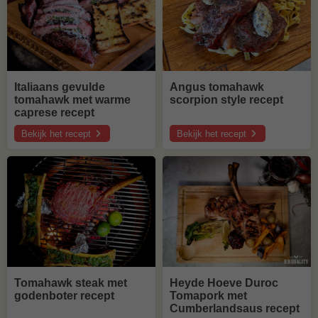
Italiaans gevulde
Angus tomahawk
tomahawk met warme
scorpion style recept
caprese recept
Bekijk het recept
Bekijk het recept
over
over
Italiaans
Angus
gevulde
tomahawk
tomahawk
scorpion
met
style
warme
recept
caprese
recept
Tomahawk steak met
Heyde Hoeve Duroc
godenboter recept
Tomapork met
Cumberlandsaus recept