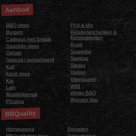
Aanbod
BBQ vlees
Pick & Mix
Burgers
Relatiegeschenken &
Kerstpakketten
Cadeaus met Smaak
Rund
Dagelijks vlees
Spareribs
Gehakt
Speklap
Gekruid / gemarineerd
Steaks
Kalf
Varken
Kerst vlees
Vleeswaren
Kip
Wild
Lam
Winter BBQ
Maaltijdgemak
Worsten bbq
Picanha
BBQuality
Homepagina
Recepten