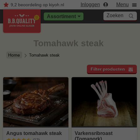
Inloggen
Menu
9,2
beoordeling
op kiyoh.nl
Zoeken
Assortiment
Tomahawk steak
Home
Tomahawk steak
Filter producten
Angus tomahawk steak
Varkensribroast
(Tomapork)