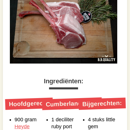
Ingrediënten:
Cumberlandsaus:
Hoofdgerecht
Bijgerechten:
900 gram
1 deciliter
4 stuks little
Heyde
ruby port
gem