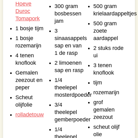
Hoeve
300 gram
500 gram
Duroc
bosbessen
krielaardappeltjes
Tomapork
jam
500 gram
1 bosje tijm
3
zoete
1 bosje
sinaasappels
aardappel
rozemarijn
sap en van
2 stuks rode
1 de rasp
4 tenen
ui
knoflook
2 limoenen
3 tenen
sap en rasp
Gemalen
knoflook
zeezout en
1/4
tijm
peper
theelepel
rozemarijn
mosterdpoeder
Scheut
grof
olijfolie
3/4
gemalen
theelepel
rolladetouw
zeezout
gemberpoeder
scheut olijf
1/4
olie
theelepel