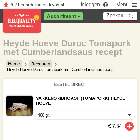
Inloggen
Menu
9,2
beoordeling
op kiyoh.nl
Zoeken
Assortiment
Heyde Hoeve Duroc Tomapork
met Cumberlandsaus recept
Home
Recepten
Heyde Hoeve Duroc Tomapork met Cumberlandsaus recept
BESTEL DIRECT
VARKENSRIBROAST (TOMAPORK) HEYDE
HOEVE
€ 7,34