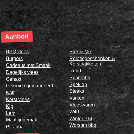
Aanbod
BBQ vlees
Pick & Mix
Burgers
Relatiegeschenken &
Kerstpakketten
Cadeaus met Smaak
Rund
Dagelijks vlees
Spareribs
Gehakt
Speklap
Gekruid / gemarineerd
Steaks
Kalf
Varken
Kerst vlees
Vleeswaren
Kip
Wild
Lam
Winter BBQ
Maaltijdgemak
Worsten bbq
Picanha