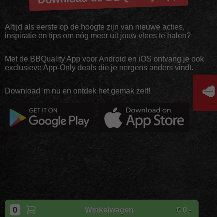
Altijd als eerste op de hoogte zijn van nieuwe acties,
inspiratie en tips om nóg meer uit jouw vlees te halen?
Met de BBQuality App voor Android en iOS ontvang je ook
exclusieve App-Only deals die je nergens anders vindt.
🥩
Download 'm nu en ontdek het gemak zelf!
Copyright
BBQuality
| 2026
0
Winkelwagen
€ 0,-