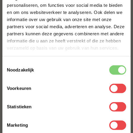
personaliseren, om functies voor social media te bieden
en om ons websiteverkeer te analyseren. Ook delen we
10% korting op je
€ 5,-
informatie over uw gebruik van onze site met onze
eerste bestelling*
partners voor social media, adverteren en analyse. Deze
Schrijf je in voor onze nieuwsbrief en ontvang direct
partners kunnen deze gegevens combineren met andere
10% korting op jouw eerste bestelling.
informatie die u aan ze heeft verstrekt of die ze hebben
VOORNAAM
*
verzameld op basis van uw gebruik van hun services.
Toestemmingsselectie
ACHTERNAAM
*
Noodzakelijk
Boek 10 jaar BBQuality
BBQuality The Burger
Voorkeuren
(1
)
(4
)
E-MAILADRES
*
€ 9,95
€ 5,50
Statistieken
Met jouw aanmelding ga je akkoord met onze
algemene
voorwaarden.
Marketing