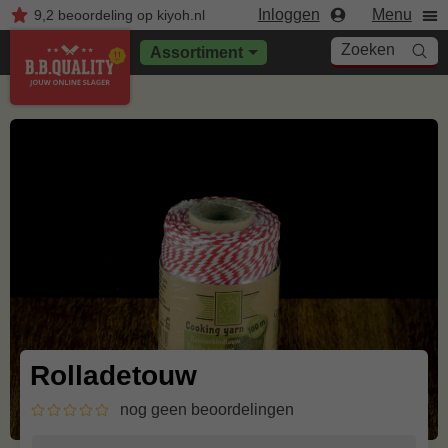
Inloggen
Menu
9,2
beoordeling
op kiyoh.nl
Zoeken
Assortiment
Rolladetouw
nog geen beoordelingen