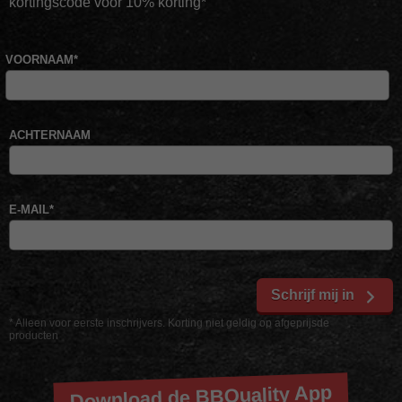
kortingscode voor 10% korting*
VOORNAAM
*
ACHTERNAAM
E-MAIL
*
Schrijf mij in
* Alleen voor eerste inschrijvers. Korting niet geldig op afgeprijsde
producten
Download de BBQuality App