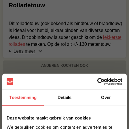
Rolladetouw
Dit rolladetouw (ook bekend als bindtouw of braadtouw)
is ideaal voor het bij elkaar binden van diverse soorten
vlees. Dit opbindtouw is super geschikt om de
lekkerste
rollades
te maken. Op de rol zit +/- 130 meter touw.
Lees meer
ANDEREN KOCHTEN OOK
BUTCHER PAPER 40 X 60 CM
€ 0,50
Toestemming
Details
Over
ANGUS BEEF HAMMER
×
€ 22,50
€ 13,50
Deze website maakt gebruik van cookies
PROCUREUR
We gebruiken cookies om content en advertenties te