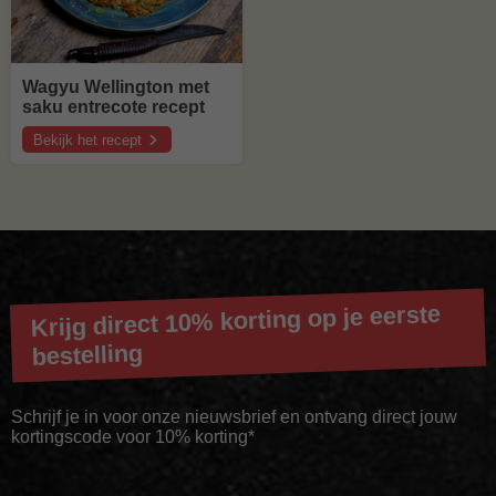
Wagyu Wellington met
saku entrecote recept
Bekijk het recept
over
Wagyu
Wellington
met
saku
entrecote
recept
Krijg direct 10% korting op je eerste
bestelling
Schrijf je in voor onze nieuwsbrief en ontvang direct jouw
kortingscode voor 10% korting*