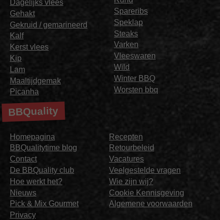
Dagelijks vlees
Spareribs
Gehakt
Speklap
Gekruid / gemarineerd
Steaks
Kalf
Varken
Kerst vlees
Vleeswaren
Kip
Wild
Lam
Winter BBQ
Maaltijdgemak
Worsten bbq
Picanha
BBQuality
Homepagina
Recepten
BBQualitytime blog
Retourbeleid
Contact
Vacatures
De BBQuality club
Veelgestelde vragen
Hoe werkt het?
Wie zijn wij?
Nieuws
Cookie Kennisgeving
Pick & Mix Gourmet
Algemene voorwaarden
Privacy