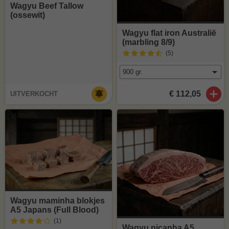
Wagyu Beef Tallow
(ossewit)
Wagyu flat iron Australië
(marbling 8/9)
(5
)
€ 112,05
UITVERKOCHT
Wagyu maminha blokjes
A5 Japans (Full Blood)
(1
)
Wagyu picanha A5