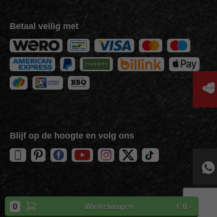
Betaal veilig met
🥩
Blijf op de hoogte en volg ons
Copyright
BBQuality
| 2026
0
Winkelwagen
€ 0,-