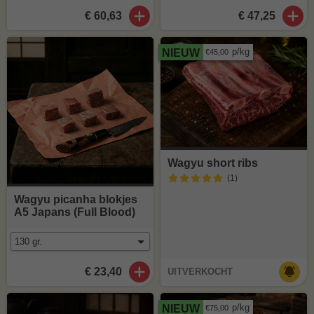
€ 60,63
€ 47,25
p/kg
NIEUW
€45,00
Wagyu short ribs
(1
)
Wagyu picanha blokjes
A5 Japans (Full Blood)
€ 23,40
UITVERKOCHT
p/kg
NIEUW
€75,00