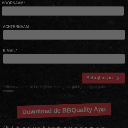
VOORNAAM
*
ACHTERNAAM
E-MAIL
*
Schrijf mij in
* Alleen voor eerste inschrijvers. Korting niet geldig op afgeprijsde
producten
Download de BBQuality App
Altijd als eerste op de hoogte zijn van nieuwe acties,