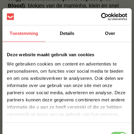
Blood)
: blokjes van de maminha, klein en snel
klaar
Wagyu entrecote blokjes A5 Japans (Full
Blood)
: blokjes van de entrecote, perfect voor
Toestemming
Details
Over
snelle bereidingen
Wagyu bavette steak Australie (marbling 8/9):
×
toegankelijker instapmodel, krachtig van smaak
Deze website maakt gebruik van cookies
Wagyu flat iron Australie (marbling 8/9)
: plat stuk
We gebruiken cookies om content en advertenties te
van de schouder, sappig en gemarmerd
personaliseren, om functies voor social media te bieden
en om ons websiteverkeer te analyseren. Ook delen we
10% korting op je
Wagyu burger
: gehakt van wagyu-rund, 150 gram
informatie over uw gebruik van onze site met onze
eerste bestelling*
per stuk
partners voor social media, adverteren en analyse. Deze
Schrijf je in voor onze nieuwsbrief en ontvang direct
Wagyu Beef Tallow (ossewit)
: gesmolten wagyu-
partners kunnen deze gegevens combineren met andere
10% korting op jouw eerste bestelling.
vet van de runderlende, voor bakken en sauzen
informatie die u aan ze heeft verstrekt of die ze hebben
VOORNAAM
*
verzameld op basis van uw gebruik van hun services.
Toestemmingsselectie