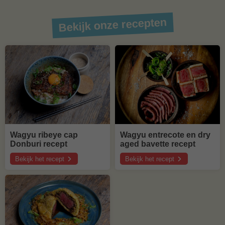
Bekijk onze recepten
Wagyu ribeye cap
Wagyu entrecote en dry
Donburi recept
aged bavette recept
Bekijk het recept
Bekijk het recept
over
over
Wagyu
Wagyu
ribeye
entrecote
cap
en
Donburi
dry
recept
aged
bavette
recept