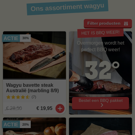
Ons assortiment wagyu
Filter producten
HET IS BBQ WEER!
ACTIE
30%
Overmorgen wordt het
perfect BBQ weer!
32°
Wagyu bavette steak
Australië (marbling 8/9)
(7
)
Bestel een BBQ pakket
€ 28,50
€ 19,95
ACTIE
20%