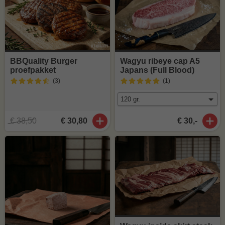
BBQuality Burger
Wagyu ribeye cap A5
proefpakket
Japans (Full Blood)
(3
)
(1
)
€ 38,50
€ 30,80
€ 30,-