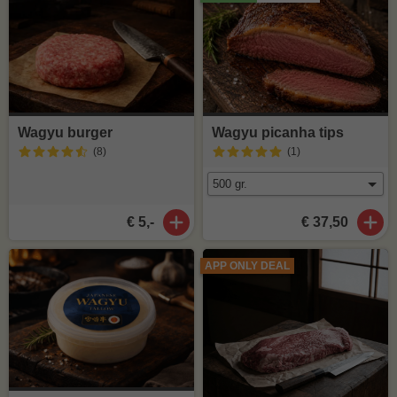
Wagyu burger
Wagyu picanha tips
(8
)
(1
)
€ 5,-
€ 37,50
APP ONLY DEAL