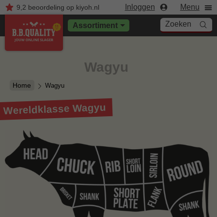
Inloggen
Menu
9,2
beoordeling
op kiyoh.nl
Zoeken
Assortiment
Wagyu
Home
Wagyu
Wereldklasse Wagyu