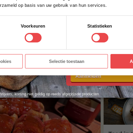
erzameld op basis van uw gebruik van hun services.
ACHTERNAAM
*
Voorkeuren
Statistieken
,48
UITVERKOCHT
E-MAILADRES
*
Bekijk onze recepte
Met jouw aanmelding ga je akkoord
ookies
Selectie toestaan
A
voorwaarden.
Aanmelden
hrijvers, korting niet geldig op reeds afgeprijsde producten.