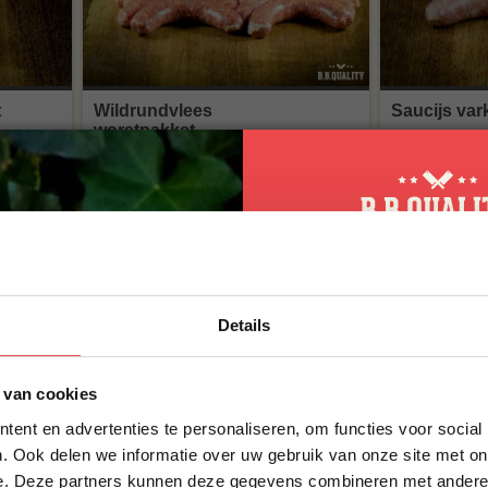
t
Wildrundvlees
Saucijs var
worstpakket
(3
beoordelingen
)
,50
€ 45,-
10% korting op 
Details
eerste bestellin
Schrijf je in voor onze nieuws
 van cookies
direct 10% korting op jouw eer
ent en advertenties te personaliseren, om functies voor social
VOORNAAM
*
. Ook delen we informatie over uw gebruik van onze site met on
Vegetarische braadworst
Runderbra
e. Deze partners kunnen deze gegevens combineren met andere i