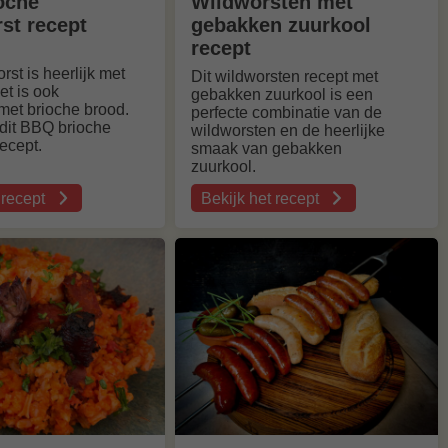
oche
Wildworsten met
st recept
gebakken zuurkool
recept
rst is heerlijk met
Dit wildworsten recept met
het is ook
gebakken zuurkool is een
 met brioche brood.
perfecte combinatie van de
 dit BBQ brioche
wildworsten en de heerlijke
recept.
smaak van gebakken
zuurkool.
 recept
Bekijk het recept
over
Wildworsten
met
 recept
gebakken
zuurkool
recept