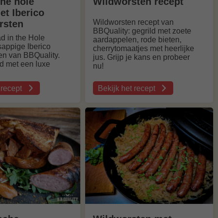
the hole
Wildworsten recept
et Iberico
Wildworsten recept van
rsten
BBQuality: gegrild met zoete
ad in the Hole
aardappelen, rode bieten,
sappige Iberico
cherrytomaatjes met heerlijke
en van BBQuality.
jus. Grijp je kans en probeer
d met een luxe
nu!
 recept
Bekijk het recept
over
Wildworsten
recept
ten