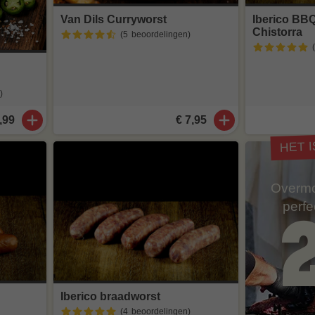
Van Dils Curryworst
Iberico BB
Chistorra
(5
beoordelingen
)
)
,99
€ 7,95
HET 
Overmo
perf
Iberico braadworst
(4
beoordelingen
)