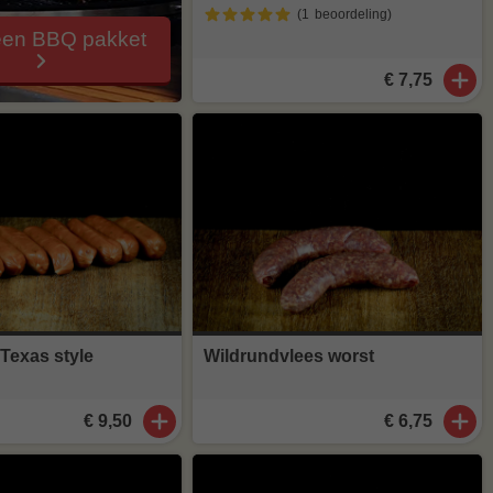
(1
beoordeling
)
een BBQ pakket
€ 7,75
Texas style
Wildrundvlees worst
€ 9,50
€ 6,75