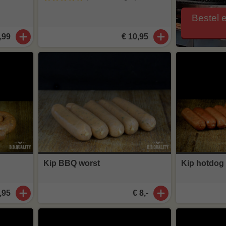
Bestel 
,99
€ 10,95
Kip BBQ worst
Kip hotdog 
,95
€ 8,-