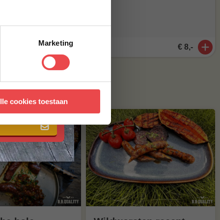
Marketing
€ 5,50
€ 8,-
n
 met onze
algemene
lle cookies toestaan