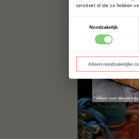
verstrekt of die ze hebben v
(1
beoordeling
)
Toestemmingsselectie
Noodzakelijk
€ 4
Alleen noodzakelijke c
* Alleen voor nieuwe insc