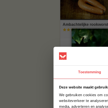
Ambachtelijke rookwors
(1
beoordeling
)
€ 4
Toestemming
Deze website maakt gebruik
We gebruiken cookies om cont
websiteverkeer te analyseren
Verse worst varkens
media, adverteren en analys
gehakt