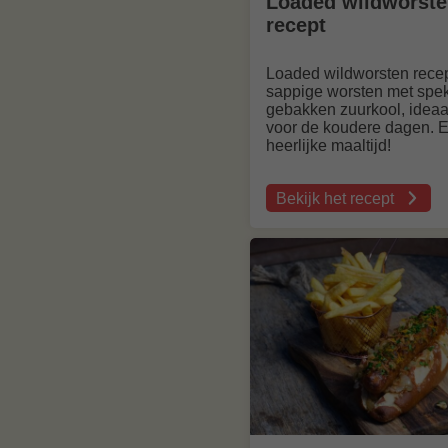
Loaded wildworst
recept
Loaded wildworsten recep
sappige worsten met spe
gebakken zuurkool, ideaa
voor de koudere dagen. 
heerlijke maaltijd!
Bekijk het recept
over
Loaded
wildworsten
recept