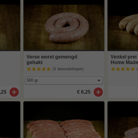
Verse worst gemengd
Venkel prei
gehakt
Home Mad
(3
beoordelingen
)
,25
€ 6,25