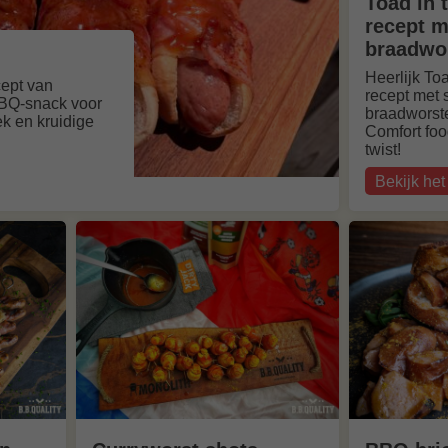
Toad in 
recept m
braadwo
Heerlijk To
cept van
recept met 
BBQ-snack voor
braadworst
ek en kruidige
Comfort foo
twist!
Bekijk het
over
Toad
in
the
hole
recept
met
Iberico
braadwors