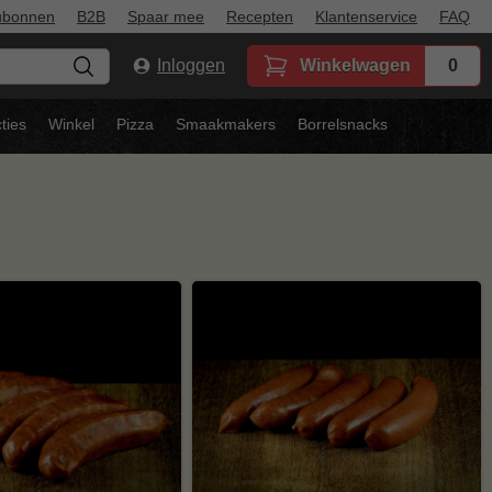
ubonnen
B2B
Spaar mee
Recepten
Klantenservice
FAQ
Inloggen
Winkelwagen
0
ties
Winkel
Pizza
Smaakmakers
Borrelsnacks