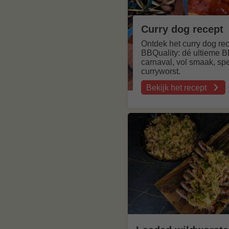
Curry dog recept
Ontdek het curry dog re
BBQuality: dé ultieme 
carnaval, vol smaak, sp
curryworst.
Bekijk het recept
over
Curry
dog
recept