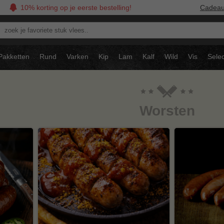
10% korting op je eerste bestelling!
Cadea
oek
avoriete
tuk
Pakketten
Rund
Varken
Kip
Lam
Kalf
Wild
Vis
Selec
ees..
Worsten