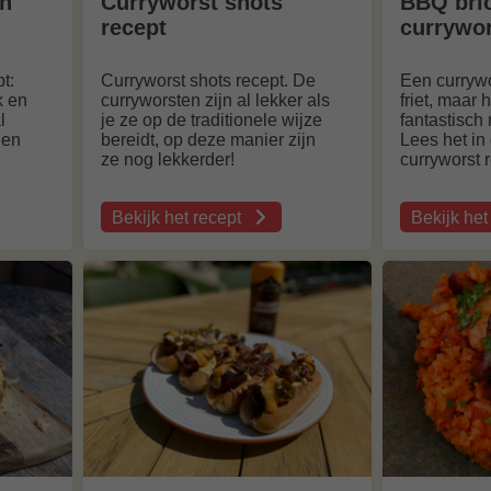
en
Curryworst shots
BBQ bri
recept
currywor
t:
Curryworst shots recept. De
Een currywo
k en
curryworsten zijn al lekker als
friet, maar 
l
je ze op de traditionele wijze
fantastisch
Een
bereidt, op deze manier zijn
Lees het in
ze nog lekkerder!
curryworst 
Bekijk het recept
Bekijk het
over
over
Curryworst
BBQ
shots
brioche
recept
curryworst