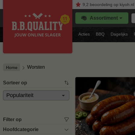
9,2
beoordeling
op kiyoh.nl
Z
Assortiment
je
f
s
Acties
BBQ
Dagelijks
vl
Worsten
Home
Sorteer op
Filter op
Hoofdcategorie