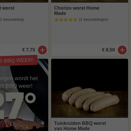
Q worst
Chorizo worst Home
Made
(1
beoordeling
)
(3
beoordelingen
)
€ 7,75
€ 8,50
IS BBQ WEER!
rgen wordt het
ect BBQ weer!
27°
Tuinkruiden BBQ worst
van Home Made