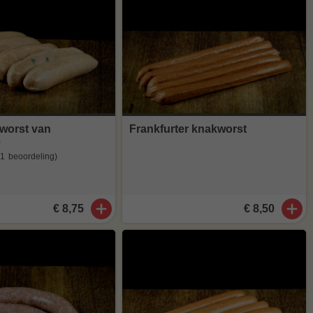
 worst van
Frankfurter knakworst
e
(1
beoordeling
)
€ 8,75
€ 8,50