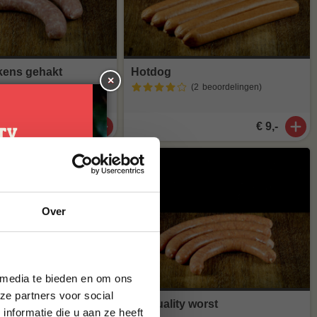
kens gehakt
Hotdog
×
(2
beoordelingen
)
€ 2,40
€ 9,-
je
Over
g*
brief en ontvang
ste bestelling.
 media te bieden en om ons
ze partners voor social
adworst
BBQuality worst
nformatie die u aan ze heeft