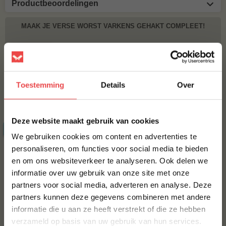
Productbeoordelingen
MAAK JE VERSE WORST VARKENS GEHAKT COMPLEET!
BBQUALITY PORK RUB
€ 9,95
Toestemming
Details
Over
Bestel alles
×
Deze website maakt gebruik van cookies
ACTIE
6 halen, 5 betalen
We gebruiken cookies om content en advertenties te
personaliseren, om functies voor social media te bieden
en om ons websiteverkeer te analyseren. Ook delen we
10% korting op je
informatie over uw gebruik van onze site met onze
eerste bestelling*
partners voor social media, adverteren en analyse. Deze
Schrijf je in voor onze nieuwsbrief en ontvang direct
partners kunnen deze gegevens combineren met andere
10% korting op jouw eerste bestelling.
Angus burger, 6 halen 5
Verse worst gemengd
informatie die u aan ze heeft verstrekt of die ze hebben
betalen
gehakt
VOORNAAM
*
verzameld op basis van uw gebruik van hun services.