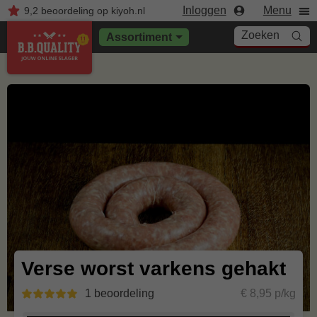
Inloggen
Menu
9,2
beoordeling
op kiyoh.nl
Zoeken
Assortiment
Verse worst varkens gehakt
1 beoordeling
€ 8,95 p/kg