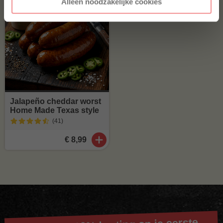
Alleen noodzakelijke cookies
Jalapeño cheddar worst
Home Made Texas style
(41
)
€ 8,99