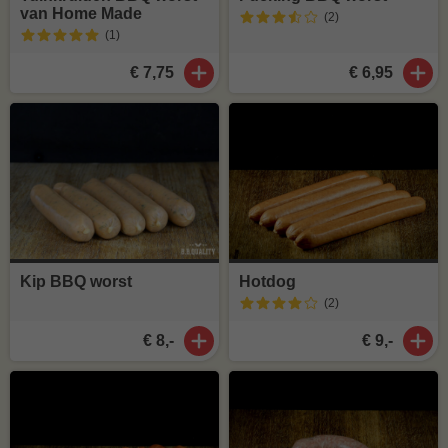
van Home Made
(2
)
(1
)
€ 7,75
€ 6,95
Kip BBQ worst
Hotdog
(2
)
€ 8,-
€ 9,-