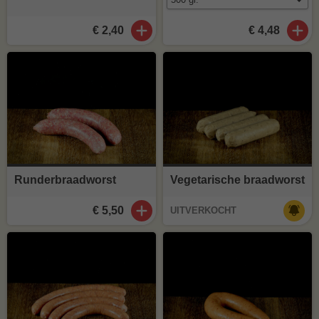
€ 2,40
€ 4,48
Runderbraadworst
Vegetarische braadworst
€ 5,50
UITVERKOCHT