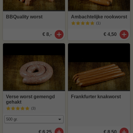
BBQuality worst
Ambachtelijke rookworst
(1
)
€ 8,-
€ 4,50
Verse worst gemengd
Frankfurter knakworst
gehakt
(3
)
€ 6,25
€ 8,50