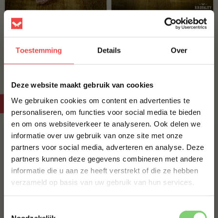
Wildrundvlees worst
Wildrundvlees
worstpakket
(3
)
Toestemming
Details
Over
€ 6,75
€ 45,-
×
Deze website maakt gebruik van cookies
BBQuality TV
We gebruiken cookies om content en advertenties te
personaliseren, om functies voor social media te bieden
en om ons websiteverkeer te analyseren. Ook delen we
10% korting op je
informatie over uw gebruik van onze site met onze
eerste bestelling*
partners voor social media, adverteren en analyse. Deze
Schrijf je in voor onze nieuwsbrief en ontvang direct
partners kunnen deze gegevens combineren met andere
10% korting op jouw eerste bestelling.
informatie die u aan ze heeft verstrekt of die ze hebben
VOORNAAM
*
verzameld op basis van uw gebruik van hun services.
Toestemmingsselectie
ACHTERNAAM
*