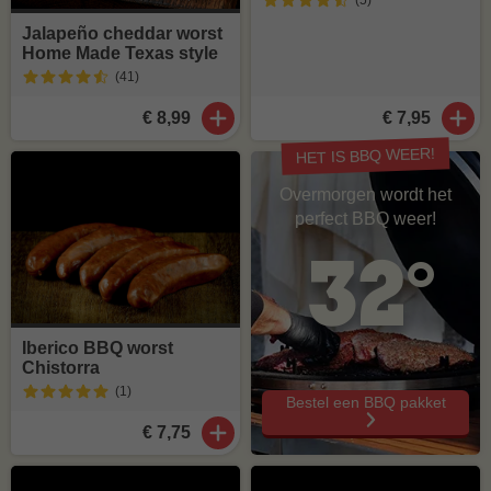
(5
)
Jalapeño cheddar worst
Home Made Texas style
(41
)
€ 8,99
€ 7,95
HET IS BBQ WEER!
Overmorgen wordt het
perfect BBQ weer!
32°
Iberico BBQ worst
Chistorra
(1
)
Bestel een BBQ pakket
€ 7,75