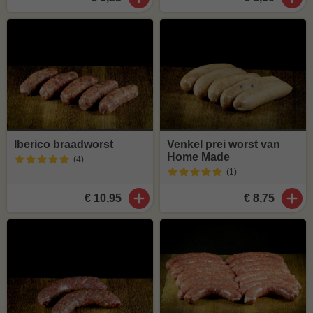
Iberico braadworst
Venkel prei worst van
Home Made
(4
)
(1
)
€ 10,95
€ 8,75