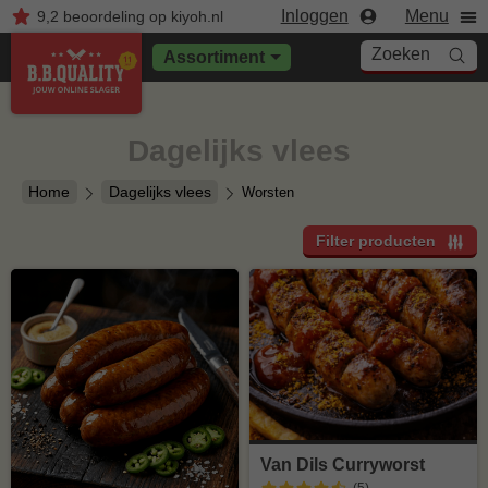
Inloggen
Menu
9,2
beoordeling
op kiyoh.nl
Zoeken
Assortiment
Dagelijks vlees
Home
Dagelijks vlees
Worsten
Filter producten
Van Dils Curryworst