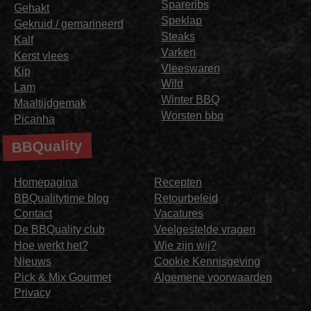
Spareribs
Gehakt
Speklap
Gekruid / gemarineerd
Steaks
Kalf
Varken
Kerst vlees
Vleeswaren
Kip
Wild
Lam
Winter BBQ
Maaltijdgemak
Worsten bbq
Picanha
BBQuality
Homepagina
Recepten
BBQualitytime blog
Retourbeleid
Contact
Vacatures
De BBQuality club
Veelgestelde vragen
Hoe werkt het?
Wie zijn wij?
Nieuws
Cookie Kennisgeving
Pick & Mix Gourmet
Algemene voorwaarden
Privacy