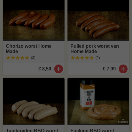
Chorizo worst Home
Pulled pork worst van
Made
Home Made
(3
)
(2
)
€ 8,50
€ 7,99
Tuinkruiden BBQ worst
Fucking BBQ worst