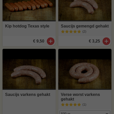
Kip hotdog Texas style
Saucijs gemengd gehakt
(2
)
€ 9,50
€ 3,25
Saucijs varkens gehakt
Verse worst varkens
gehakt
(1
)