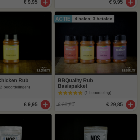
€ 9,95
€ 9,95
4 halen, 3 betalen
ACTIE
Chicken Rub
BBQuality Rub
Basispakket
(2
beoordelingen
)
(1
beoordeling
)
€ 9,95
€ 39,80
€ 29,85