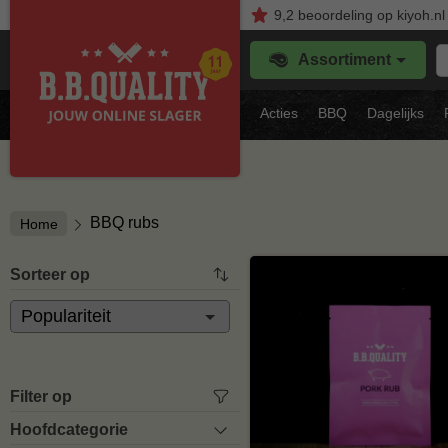
9,2
beoordeling
op kiyoh.nl
Z
Assortiment
je
f
s
Acties
BBQ
Dagelijks
vl
BBQ rubs
Home
Sorteer op
Filter op
Hoofdcategorie