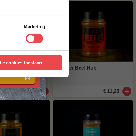
Marketing
 met onze
algemene
lle cookies toestaan
h Holy
Traeger Beef Rub
b
€ 17,95
€ 13,25