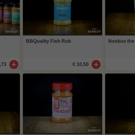
BBQuality Fish Rub
Noskos the
,73
€ 10,50