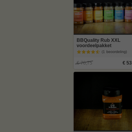
BBQuality Rub XXL
voordeelpakket
(1
beoordeling
)
€ 76,75
€ 53