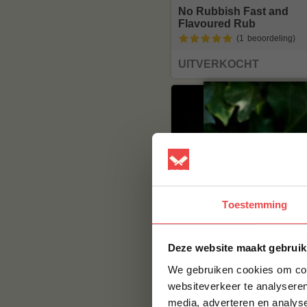
No Rubbish Fast and
Flavoured Rub
(1
beoordeling
)
UITVERKOCHT
Toestemming
Franky’s Pork Prank
Deze website maakt gebruik
Pork Rub
(1
beoordeling
)
We gebruiken cookies om cont
websiteverkeer te analyseren
€ 8
media, adverteren en analys