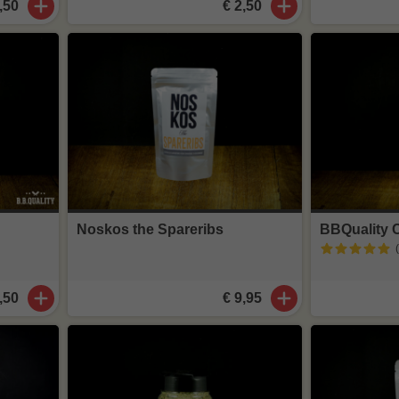
,50
€ 2,50
Noskos the Spareribs
BBQuality 
,50
€ 9,95