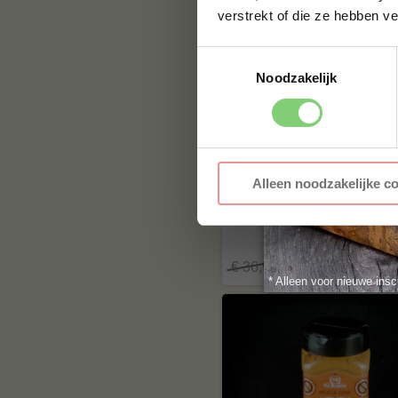
verstrekt of die ze hebben v
4 halen, 3 betalen
ACTIE
Toestemmingsselectie
Noodzakelijk
Alleen noodzakelijke c
BBQuality Rub
Smaakpakket
€ 36,95
€ 27
* Alleen voor nieuwe insc