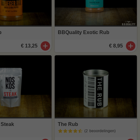
b
BBQuality Exotic Rub
€ 13,25
€ 8,95
 Steak
The Rub
(2
beoordelingen
)