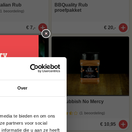
talian Rub
BBQuality Rub
proefpakket
(1
beoordeling
)
€ 7,-
€ 20,-
×
je
Over
g*
 Braairub no.3
No Rubbish No Mercy
brief en ontvang
Rub
ste bestelling.
(1
beoordeling
)
 media te bieden en om ons
ze partners voor social
€ 12,99
€ 10,95
nformatie die u aan ze heeft