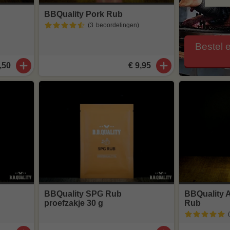
BBQuality Pork Rub
(3
beoordelingen
)
Bestel 
,50
€ 9,95
BBQuality SPG Rub
BBQuality A
proefzakje 30 g
Rub