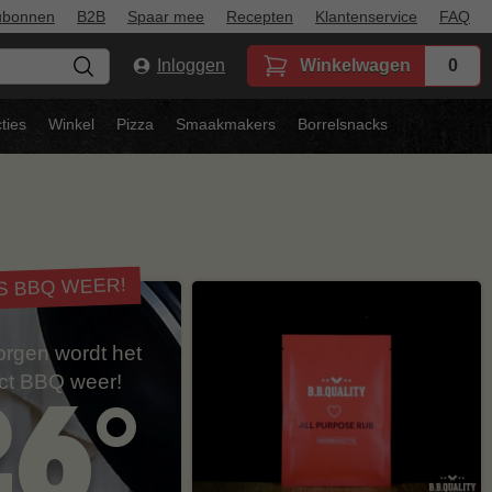
ubonnen
B2B
Spaar mee
Recepten
Klantenservice
FAQ
Inloggen
Winkelwagen
0
ties
Winkel
Pizza
Smaakmakers
Borrelsnacks
IS BBQ WEER!
rgen wordt het
ect BBQ weer!
26°