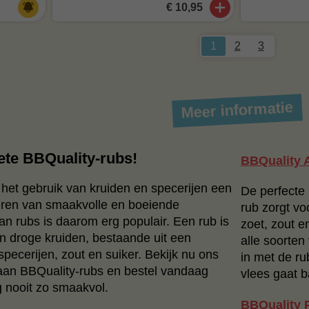
€ 10,95
1
2
3
Meer informatie
ete BBQuality-rubs!
BBQuality 
het gebruik van kruiden en specerijen een
De perfecte 
reëren van smaakvolle en boeiende
rub zorgt v
an rubs is daarom erg populair. Een rub is
zoet, zout e
n droge kruiden, bestaande uit een
alle soorten
specerijen, zout en suiker. Bekijk nu ons
in met de ru
an BBQuality-rubs en bestel vandaag
vlees gaat 
 nooit zo smaakvol.
BBQuality 