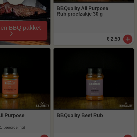
BBQuality All Purpose
Rub proefzakje 30 g
een BBQ pakket
€ 2,50
ll Purpose
BBQuality Beef Rub
(1
beoordeling
)