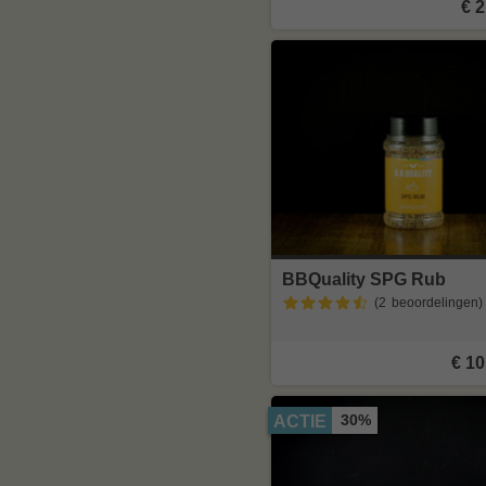
€ 2
BBQuality SPG Rub
(2
beoordelingen
)
€ 10
30%
ACTIE