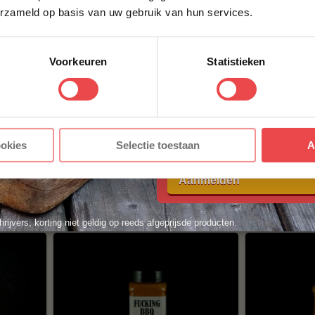
erzameld op basis van uw gebruik van hun services.
ACHTERNAAM
*
Voorkeuren
Statistieken
E-MAILADRES
*
Met jouw aanmelding ga je akkoord
ookies
Selectie toestaan
A
voorwaarden.
Angus & Oink Char Siu
Meat Churc
Rub
Voodoo Ru
Aanmelden
(1
beoordeling
)
,71
€ 14,95
hrijvers, korting niet geldig op reeds afgeprijsde producten.