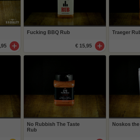
Fucking BBQ Rub
Traeger Ru
,95
€ 15,95
No Rubbish The Taste
Noskos the
Rub