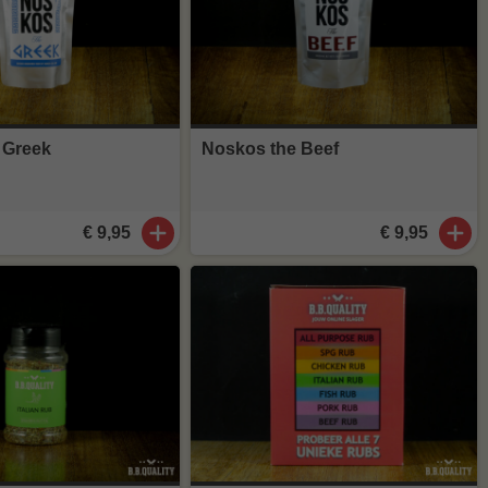
 Greek
Noskos the Beef
€ 9,95
€ 9,95