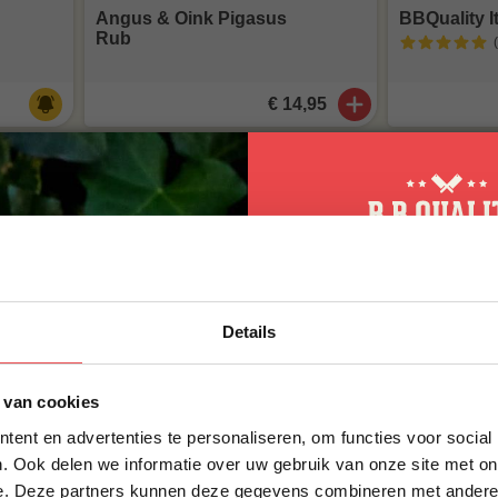
Angus & Oink Pigasus
BBQuality I
Rub
€ 14,95
10% korting op 
Details
eerste bestellin
Angus & Oink Texas
De Fik Erin
Schrijf je in voor onze nieuws
 van cookies
Steak Rub
direct 10% korting op jouw eer
ent en advertenties te personaliseren, om functies voor social
VOORNAAM
*
. Ook delen we informatie over uw gebruik van onze site met on
,95
€ 14,95
e. Deze partners kunnen deze gegevens combineren met andere i