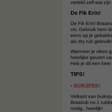
verteld zelf wat zij
De Fik Erin!
De Fik Erin! Braairu
vis. Gebruik hem do
eens op je gebakken
als dry rub gebruik
Wanneer je vlees ge
heerlijke geuren va
Heb je dit een kee
TIPS!
-
:
BUIKSPEK
Vetkant van buikspe
Braairub no.1 rubb
nodig.. heerlijk!