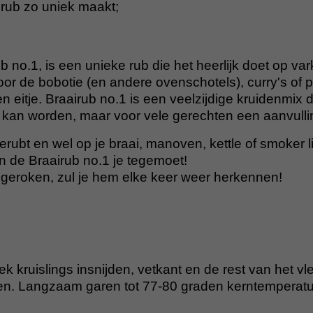
n rub zo uniek maakt;
b no.1, is een unieke rub die het heerlijk doet op var
or de bobotie (en andere ovenschotels), curry's of 
 eitje. Braairub no.1 is een veelzijdige kruidenmix di
t kan worden, maar voor vele gerechten een aanvullin
rubt en wel op je braai, manoven, kettle of smoker 
n de Braairub no.1 je tegemoet!
r geroken, zul je hem elke keer weer herkennen!
k kruislings insnijden, vetkant en de rest van het vl
en. Langzaam garen tot 77-80 graden kerntemperatu