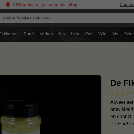
10% korting op je eerste bestelling!
Cadea
oek
avoriete
tuk
Pakketten
Rund
Varken
Kip
Lam
Kalf
Wild
Vis
Selec
ees..
De Fi
Alweer een
ontwikkeld 
en daar zij
Fik Erin! D