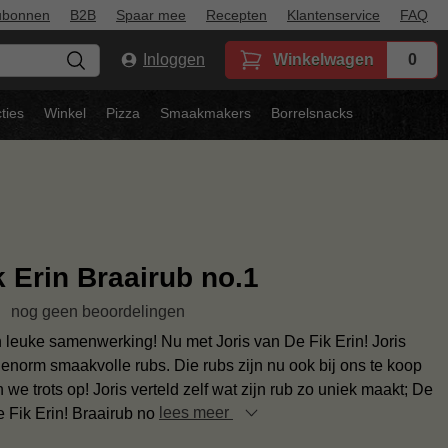
ubonnen
B2B
Spaar mee
Recepten
Klantenservice
FAQ
Inloggen
Winkelwagen
0
ties
Winkel
Pizza
Smaakmakers
Borrelsnacks
k Erin Braairub no.1
nog geen beoordelingen
 leuke samenwerking! Nu met Joris van De Fik Erin! Joris
enorm smaakvolle rubs. Die rubs zijn nu ook bij ons te koop
n we trots op! Joris verteld zelf wat zijn rub zo uniek maakt; De
e Fik Erin! Braairub no
lees meer