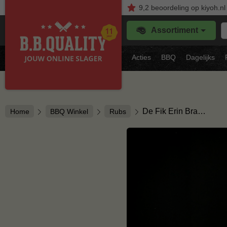
9,2
beoordeling
op kiyoh.nl
Z
Assortiment
je
f
s
Acties
BBQ
Dagelijks
vl
De Fik Erin Bra…
Home
BBQ Winkel
Rubs