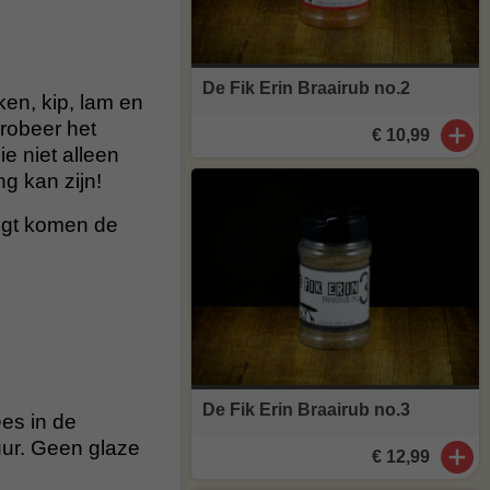
De Fik Erin Braairub no.2
ken, kip, lam en
probeer het
€ 10,99
e niet alleen
g kan zijn!
ligt komen de
De Fik Erin Braairub no.3
ees in de
ur. Geen glaze
€ 12,99