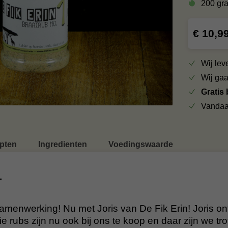
200 gr
€ 10,9
Wij le
Wij ga
Gratis
Vandaa
pten
Ingredienten
Voedingswaarde
1
amenwerking! Nu met Joris van De Fik Erin! Joris o
e rubs zijn nu ook bij ons te koop en daar zijn we tro