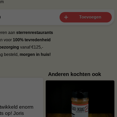
am
9
Toevoegen
veren aan
sterrenrestaurants
an voor
100% tevredenheid
 bezorging
vanaf €125,-
g besteld,
morgen in huis!
Anderen kochten ook
ntwikkeld enorm
ts op! Joris