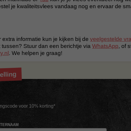
tel je kwaliteitsvlees vandaag nog en ervaar de s
 extra informatie kun je kijken bij de
veelgestelde vr
t tussen? Stuur dan een berichtje via
WhatsApp
, of 
y.nl
. We helpen je graag!
elling
tingscode voor 10% korting*
HTERNAAM