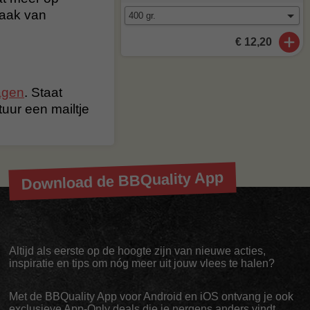
maak van
€ 12,20
agen
. Staat
stuur een mailtje
Download de BBQuality App
Altijd als eerste op de hoogte zijn van nieuwe acties,
inspiratie en tips om nóg meer uit jouw vlees te halen?
Met de BBQuality App voor Android en iOS ontvang je ook
exclusieve App-Only deals die je nergens anders vindt.