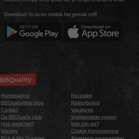
Download 'm nu en ontdek het gemak zelf!
BBQuality
Homepagina
Recepten
BBQualitytime blog
Retourbeleid
Contact
Vacatures
De BBQuality club
Veelgestelde vragen
Hoe werkt het?
Wie zijn wij?
Nieuws
Cookie Kennisgeving
Pick & Mix Gourmet
Algemene voorwaarden