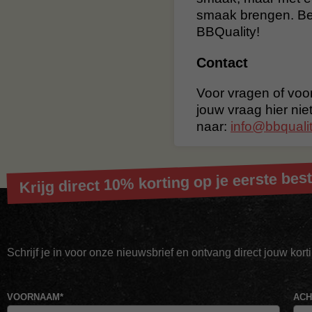
smaak brengen. Bes
BBQuality!
Contact
Voor vragen of voor
jouw vraag hier nie
naar:
info@bbqualit
Krijg direct 10% korting op je eerste best
Schrijf je in voor onze nieuwsbrief en ontvang direct jouw kor
VOORNAAM
*
AC