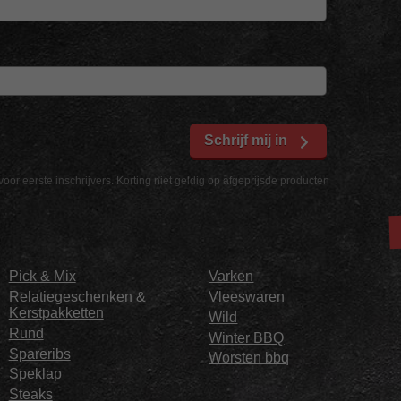
Schrijf mij in
voor eerste inschrijvers. Korting niet geldig op afgeprijsde producten
Pick & Mix
Varken
Relatiegeschenken &
Vleeswaren
Kerstpakketten
Wild
Rund
Winter BBQ
Spareribs
Worsten bbq
Speklap
Steaks