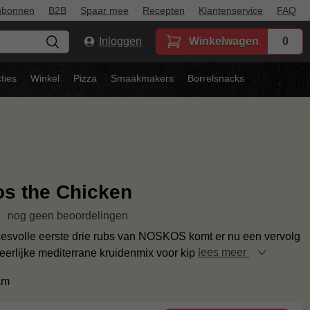
ubonnen
B2B
Spaar mee
Recepten
Klantenservice
FAQ
Inloggen
Winkelwagen
0
ties
Winkel
Pizza
Smaakmakers
Borrelsnacks
s the Chicken
nog geen beoordelingen
esvolle eerste drie rubs van NOSKOS komt er nu een vervolg
eerlijke mediterrane kruidenmix voor kip
lees meer
am