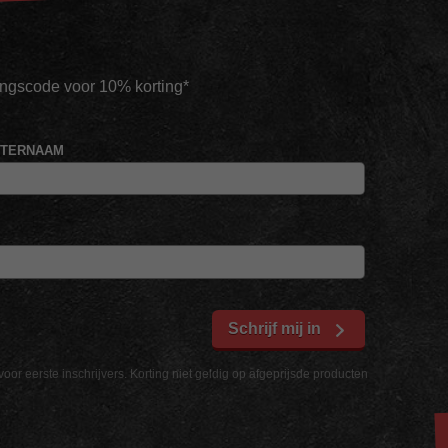
tingscode voor 10% korting*
HTERNAAM
Schrijf mij in
voor eerste inschrijvers. Korting niet geldig op afgeprijsde producten