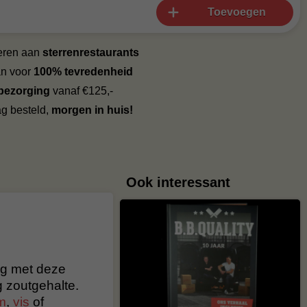
Toevoegen
veren aan
sterrenrestaurants
an voor
100% tevredenheid
 bezorging
vanaf €125,-
g besteld,
morgen in huis!
Ook interessant
lg met deze
g zoutgehalte.
m
,
vis
of