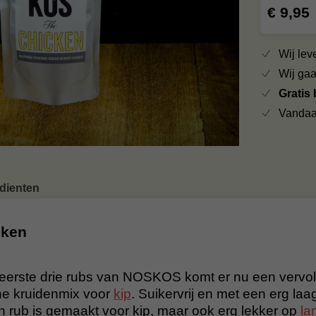
€ 9,95
Wij le
Wij ga
Gratis
Vandaa
edienten
cken
eerste drie rubs van NOSKOS komt er nu een vervo
ane kruidenmix voor
kip
. Suikervrij en met een erg laa
 rub is gemaakt voor kip, maar ook erg lekker op
la