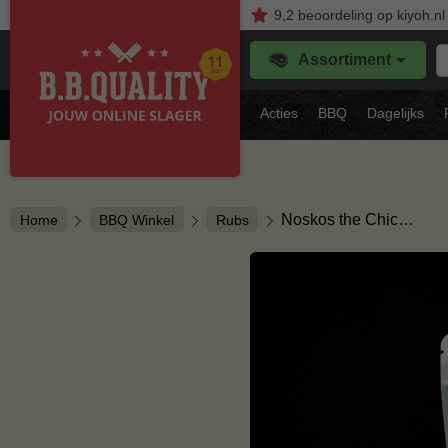
9,2
beoordeling
op kiyoh.nl
Z
Assortiment
je
f
s
Acties
BBQ
Dagelijks
vl
Noskos the Chic…
Home
BBQ Winkel
Rubs