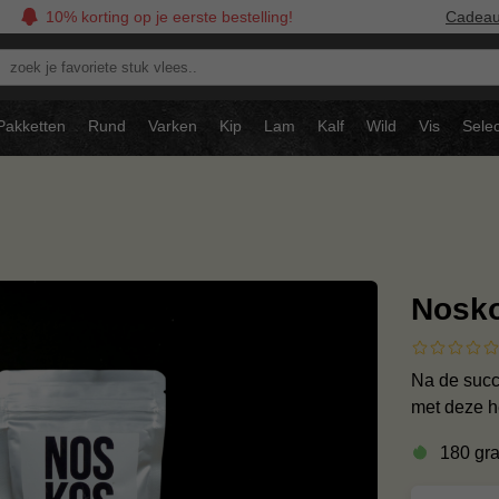
10% korting op je eerste bestelling!
Cadea
oek
avoriete
tuk
Pakketten
Rund
Varken
Kip
Lam
Kalf
Wild
Vis
Selec
ees..
Nosko
Na de succ
met deze h
180 gr