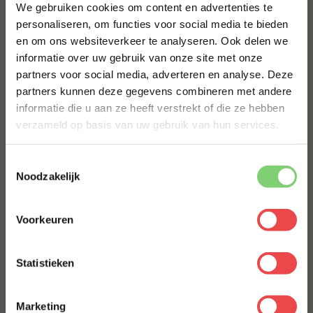
Over Angus & Oink
We gebruiken cookies om content en advertenties te
personaliseren, om functies voor social media te bieden
Angus & Oink staat bekend om wereldse BBQ-smaken.
en om ons websiteverkeer te analyseren. Ook delen we
10% korting op je
Hun Char Siu Rub is geïnspireerd op de Chinese
informatie over uw gebruik van onze site met onze
eerste bestelling*
straatkeuken, waar geroosterd vlees een kunstvorm is.
partners voor social media, adverteren en analyse. Deze
Schrijf je in voor onze nieuwsbrief en ontvang direct
Door traditionele smaken te combineren met westerse
partners kunnen deze gegevens combineren met andere
10% korting op jouw eerste bestelling.
grilltechnieken brengen ze authenticiteit en gemak
informatie die u aan ze heeft verstrekt of die ze hebben
VOORNAAM
*
samen in één pot.
verzameld op basis van uw gebruik van hun services.
BBQuality
Toestemmingsselectie
ACHTERNAAM
*
Noodzakelijk
BBQuality staat voor betaalbaar kwaliteitsvlees. Ons
vlees is van nature al heerlijk van smaak, maar met een
marinade of
rub
kun je je vlees eventueel nog wat meer
Voorkeuren
E-MAILADRES
*
op smaak brengen. Bestel je kwaliteitsvlees vandaag
nog en ervaar de smaak van BBQuality!
Statistieken
Contact
Met jouw aanmelding ga je akkoord met onze
algemene
voorwaarden.
Marketing
Voor vragen of voor extra informatie kun je kijken bij