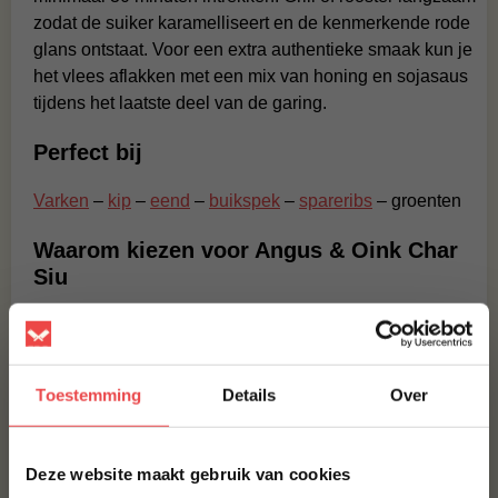
zodat de suiker karamelliseert en de kenmerkende rode
glans ontstaat. Voor een extra authentieke smaak kun je
het vlees aflakken met een mix van honing en sojasaus
tijdens het laatste deel van de garing.
Perfect bij
Varken
–
kip
–
eend
–
buikspek
–
spareribs
– groenten
Waarom kiezen voor Angus & Oink Char
Siu
Char Siu Rub is een perfecte balans tussen oosterse
zoetheid en kruidige diepte. De kenmerkende
roodbruine kleur en plakkerige glans maken elk gerecht
Toestemming
Details
Over
een blikvanger. De rub is veelzijdig, eenvoudig in
gebruik en levert altijd dat typische “takeaway BBQ”-
×
effect, maar dan met jouw eigen handen gemaakt.
Deze website maakt gebruik van cookies