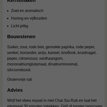
Kernsmaken
Zoet en aromatisch
Honing en vijfkruiden
Licht pittig
Bouwstenen
Suiker, zout, rode biet, gerookte paprika, rode peper,
venkel, koriander, anijs, kaneel, knoflook, kruidnagel,
peper, citroenzuur, xanthaangom,
mononatriumglutamaat, dinatriuminosinat,
siliciumdioxid.
Glutenvrije rub
Advies
Wrijf het vlees royaal in met Char Siu Rub en laat het
minimaal 30 minuten intrekken. Grill of rooster langzaam