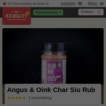
Inloggen
Menu
9,2
beoordeling
op kiyoh.nl
Zoeken
Assortiment
Angus & Oink Char Siu Rub
1 beoordeling