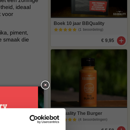
met een zonnige
theid, ideaal
t voor
Boek 10 jaar BBQuality
(1
beoordeling
)
ika, piment,
de smaak die
€ 9,95
×
BBQuality The Burger
uipoeder,
(4
beoordelingen
)
karamelliseerde