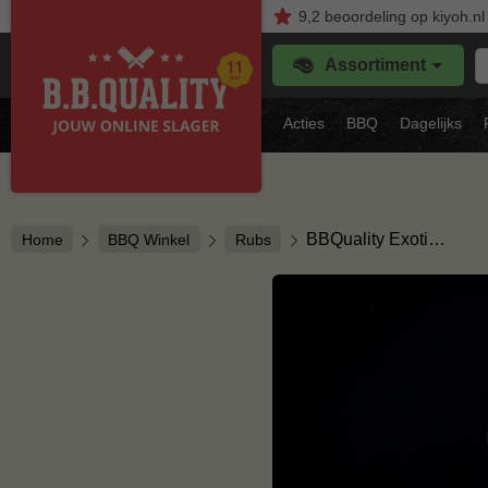
9,2
beoordeling
op kiyoh.nl
Z
Assortiment
je
f
s
Acties
BBQ
Dagelijks
vl
BBQuality Exoti…
Home
BBQ Winkel
Rubs