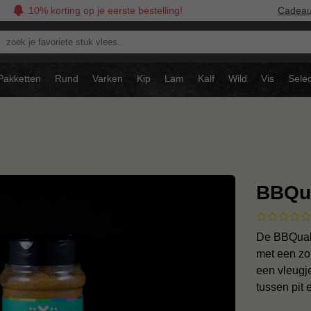
10% korting op je eerste bestelling!
Cadea
oek
avoriete
tuk
Pakketten
Rund
Varken
Kip
Lam
Kalf
Wild
Vis
Selec
ees..
BBQua
De BBQuali
met een zo
een vleugje
tussen pit