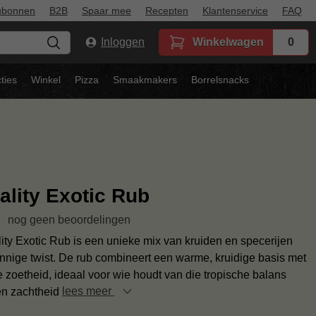
ubonnen
B2B
Spaar mee
Recepten
Klantenservice
FAQ
Inloggen
Winkelwagen
0
ties
Winkel
Pizza
Smaakmakers
Borrelsnacks
lity Exotic Rub
nog geen beoordelingen
ty Exotic Rub is een unieke mix van kruiden en specerijen
nnige twist. De rub combineert een warme, kruidige basis met
 zoetheid, ideaal voor wie houdt van die tropische balans
 en zachtheid
lees meer