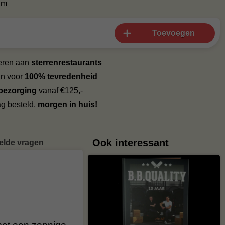
am
Toevoegen
veren aan
sterrenrestaurants
an voor
100% tevredenheid
 bezorging
vanaf €125,-
g besteld,
morgen in huis!
Ook interessant
elde vragen