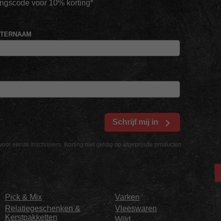
tingscode voor 10% korting*
HTERNAAM
Schrijf mij in
voor eerste inschrijvers. Korting niet geldig op afgeprijsde producten
Pick & Mix
Varken
Relatiegeschenken &
Vleeswaren
Kerstpakketten
Wild