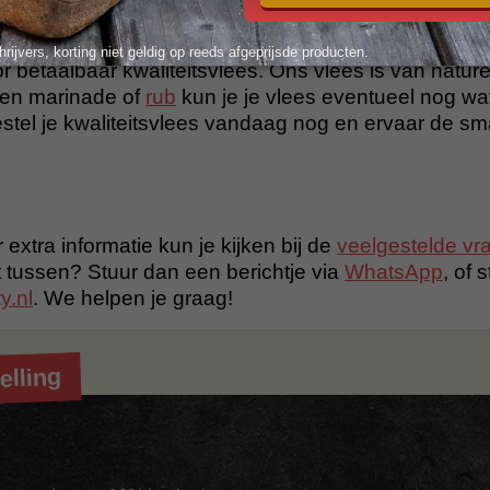
hrijvers, korting niet geldig op reeds afgeprijsde producten.
r betaalbaar kwaliteitsvlees. Ons vlees is van nature 
en marinade of
rub
kun je je vlees eventueel nog wa
tel je kwaliteitsvlees vandaag nog en ervaar de s
 extra informatie kun je kijken bij de
veelgestelde vr
t tussen? Stuur dan een berichtje via
WhatsApp
, of 
y.nl
. We helpen je graag!
elling