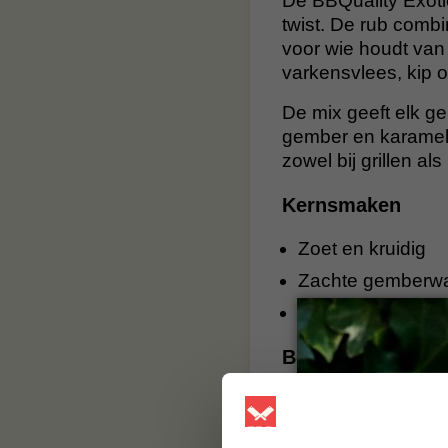
De BBQuality Exoti
twist. De rub combi
voor wie houdt van 
varkensvlees, kip of
De mix geeft elk ge
gember en karamel.
zowel bij grillen al
Kernsmaken
Zoet en kruidig
Zachte gemberw
Licht rokerig en t
Bouwstenen
Kruiden en speceri
piment, chilies, ko