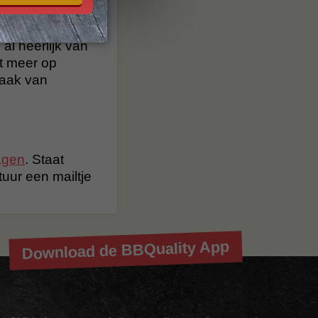
al heerlijk van
t meer op
maak van
agen
. Staat
stuur een mailtje
Download de BBQuality App