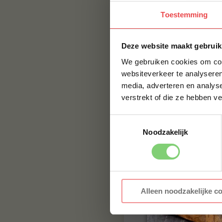
suiker, suikerstroo
Toestemming
Bevat
SUIKER
. Vr
Advies
Deze website maakt gebruik
We gebruiken cookies om cont
Wrijf het vlees of 
websiteverkeer te analyseren
intrekken. De smak
media, adverteren en analys
suikers mooi karam
verstrekt of die ze hebben v
of varkenshaas met 
Perfect bij
Toestemmingsselectie
Noodzakelijk
Varken
–
kip
–
vis
–
Waarom kiezen v
De Exotic Rub bren
Alleen noodzakelijke c
kruidigheid maken 
liefhebbers van bal