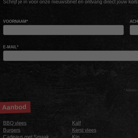
Schrijf je in voor onze nieuwsbrief en ontvang direct jouw kor
VOORNAAM
*
AC
E-MAIL
*
* Alleen 
Aanbod
BBQ vlees
Kalf
Burgers
Kerst vlees
Cadeaus met Smaak
Kip