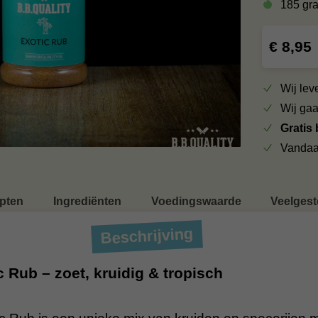
185 gr
€ 8,95
Wij le
Wij ga
Gratis
Vandaa
pten
Ingrediënten
Voedingswaarde
Veelgest
Beschrijving
 Rub – zoet, kruidig & tropisch