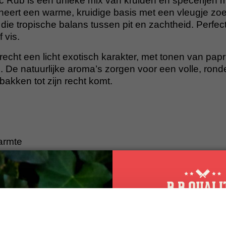
c Rub is een unieke mix van kruiden en specerijen 
neert een warme, kruidige basis met een vleugje zoe
die tropische balans tussen pit en zachtheid. Perfec
 vis.
recht een licht exotisch karakter, met tonen van papr
 De natuurlijke aroma’s zorgen voor een volle, ron
s bakken tot zijn recht komt.
armte
ropisch
jen (paprikapoeder, gemberpoeder, knoflookpoeder, 
mijnzaad, peper), bruine basterdsuiker (
SUIKER
), ge