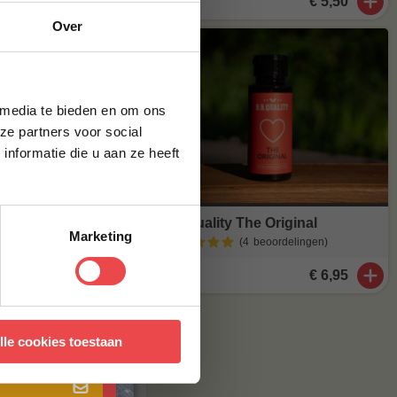
oen aroma.
€ 5,50
je
Over
g*
brief en ontvang
ste bestelling.
 media te bieden en om ons
15 minuten
ze partners voor social
, waardoor de
nformatie die u aan ze heeft
ook eens op kip
BBQuality The Original
Marketing
(4
beoordelingen
)
€ 6,95
 met onze
algemene
 lichte
lle cookies toestaan
voor