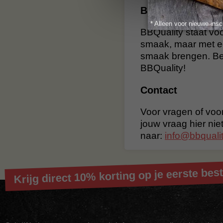
BBQuality
* Alleen voor nieuwe insc
BBQuality staat voo
smaak, maar met e
smaak brengen. Bes
BBQuality!
Contact
Voor vragen of voor
jouw vraag hier nie
naar:
info@bbqualit
Krijg direct 10% korting op je eerste best