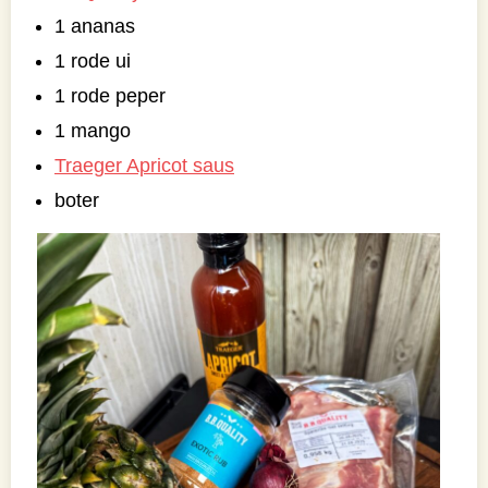
1 ananas
1 rode ui
1 rode peper
1 mango
Traeger Apricot saus
boter