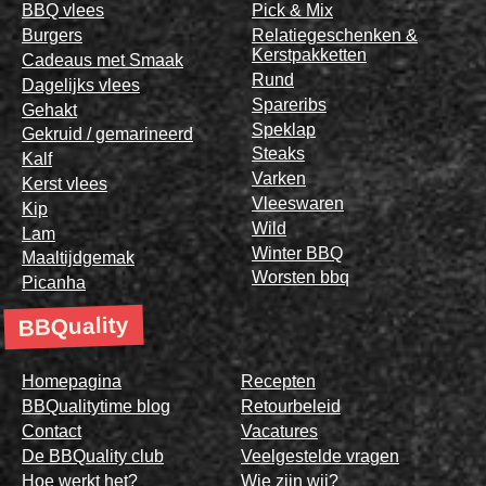
BBQ vlees
Pick & Mix
Burgers
Relatiegeschenken &
Kerstpakketten
Cadeaus met Smaak
Rund
Dagelijks vlees
Spareribs
Gehakt
Speklap
Gekruid / gemarineerd
Steaks
Kalf
Varken
Kerst vlees
Vleeswaren
Kip
Wild
Lam
Winter BBQ
Maaltijdgemak
Worsten bbq
Picanha
BBQuality
Homepagina
Recepten
BBQualitytime blog
Retourbeleid
Contact
Vacatures
De BBQuality club
Veelgestelde vragen
Hoe werkt het?
Wie zijn wij?