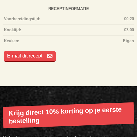
RECEPTINFORMATIE
Voorbereidingstijd:
00:20
Kooktijd:
03:00
Keuken:
Eigen
E-mail dit recept
Krijg direct 10% korting op je eerste
bestelling