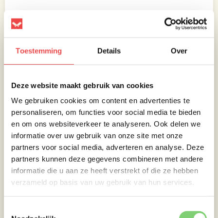
Inpakken die handel!
Toestemming
Details
Over
Na drie uur roken is het tijd om de spareribs in
te pakken. Leg alvast vellen aluminiumfolie
klaar en houd per rib vier stukjes boter
Deze website maakt gebruik van cookies
gereed.
We gebruiken cookies om content en advertenties te
Haal de spareribs van de BBQ en leg ze met
personaliseren, om functies voor social media te bieden
de vleeskant naar beneden op het
en om ons websiteverkeer te analyseren. Ook delen we
aluminiumfolie. Verdeel de blokjes boter over
informatie over uw gebruik van onze site met onze
de botkant en giet er een royale scheut
partners voor social media, adverteren en analyse. Deze
Traeger Apricot saus overheen. Vouw het folie
partners kunnen deze gegevens combineren met andere
vervolgens zo strak mogelijk dicht, zodat alle
informatie die u aan ze heeft verstrekt of die ze hebben
smaken goed behouden blijven tijdens het
verzameld op basis van uw gebruik van hun services.
volgende deel van de bereiding.
Toestemmingsselectie