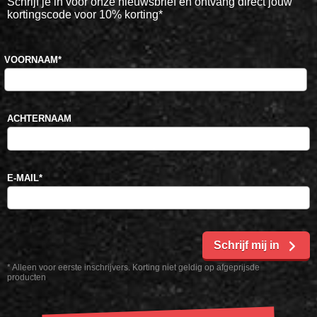
Schrijf je in voor onze nieuwsbrief en ontvang direct jouw
kortingscode voor 10% korting*
VOORNAAM
*
ACHTERNAAM
E-MAIL
*
Schrijf mij in
* Alleen voor eerste inschrijvers. Korting niet geldig op afgeprijsde
producten