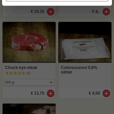
€ 10,15
€ 8,-
Chuck-eye steak
Colorozozout 0,6%
nitriet
(1
)
€ 13,75
€ 4,50