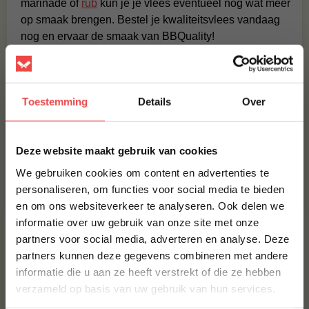
marinade of
rub
kun je je vlees eventueel nog wat meer
op smaak brengen. Bestel je kwaliteitsvlees vandaag
nog en ervaar de smaak van BBQuality!
Contact
Voor vragen of voor extra informatie kun je kijken bij
Toestemming
Details
Over
de
veelgestelde vragen
. Staat jouw vraag hier niet
tussen? Stuur dan een berichtje via
WhatsApp
, of stuur
×
een mailtje naar:
info@bbquality.nl
. We helpen je graag!
Deze website maakt gebruik van cookies
We gebruiken cookies om content en advertenties te
Recepten
personaliseren, om functies voor social media te bieden
Veelgestelde vragen
en om ons websiteverkeer te analyseren. Ook delen we
10% korting op je
informatie over uw gebruik van onze site met onze
eerste bestelling*
MAAK JE SILICONEN BAKKWAST COMPLEET!
partners voor social media, adverteren en analyse. Deze
Schrijf je in voor onze nieuwsbrief en ontvang direct
partners kunnen deze gegevens combineren met andere
10% korting op jouw eerste bestelling.
ALUMINIUMFOLIE EXTRA DIK
informatie die u aan ze heeft verstrekt of die ze hebben
VOORNAAM
*
€ 2,50
verzameld op basis van uw gebruik van hun services.