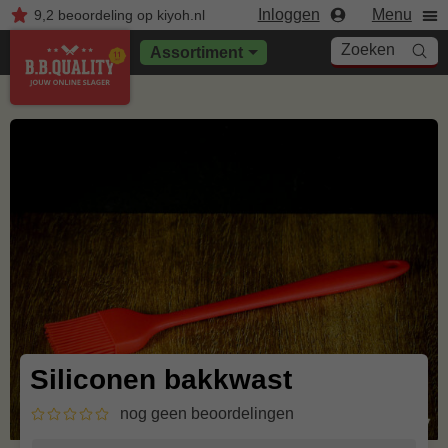
Inloggen
Menu
9,2
beoordeling
op kiyoh.nl
Zoeken
Assortiment
Siliconen bakkwast
nog geen beoordelingen