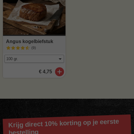
Angus kogelbiefstuk
(9
)
€ 4,75
Krijg direct 10% korting op je eerste
bestelling