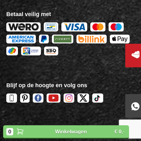
Betaal veilig met
🥩
Blijf op de hoogte en volg ons
Copyright
BBQuality
| 2026
0
Winkelwagen
€ 0,-