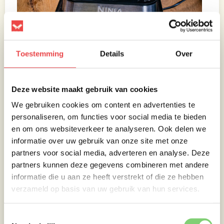
Toestemming
Details
Over
Deze website maakt gebruik van cookies
We gebruiken cookies om content en advertenties te
personaliseren, om functies voor social media te bieden
en om ons websiteverkeer te analyseren. Ook delen we
Frisse koolsalade
informatie over uw gebruik van onze site met onze
partners voor social media, adverteren en analyse. Deze
partners kunnen deze gegevens combineren met andere
Snijd de rode kool en de overige halve ui dun.
informatie die u aan ze heeft verstrekt of die ze hebben
Meng dit met het sap van een limoen en een
verzameld op basis van uw gebruik van hun services.
snufje zout. Zet apart zodat de smaken goed
kunnen intrekken.
Toestemmingsselectie