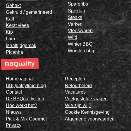
Spareribs
Gehakt
Speklap
Gekruid / gemarineerd
Steaks
Kalf
Varken
Kerst vlees
Vleeswaren
Kip
Wild
Lam
Winter BBQ
Maaltijdgemak
Worsten bbq
Picanha
BBQuality
Homepagina
Recepten
BBQualitytime blog
Retourbeleid
Contact
Vacatures
De BBQuality club
Veelgestelde vragen
Hoe werkt het?
Wie zijn wij?
Nieuws
Cookie Kennisgeving
Pick & Mix Gourmet
Algemene voorwaarden
Privacy