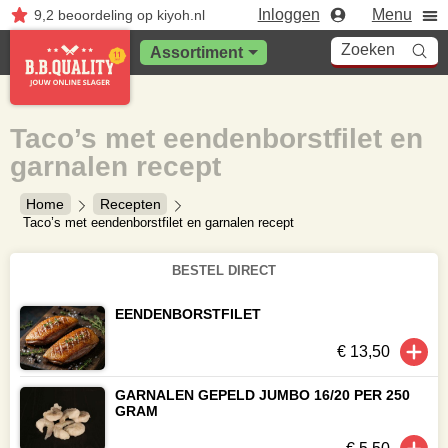
Inloggen
Menu
9,2
beoordeling
op kiyoh.nl
Zoeken
Assortiment
Taco’s met eendenborstfilet en
garnalen recept
Home
Recepten
Taco’s met eendenborstfilet en garnalen recept
BESTEL DIRECT
EENDENBORSTFILET
€ 13,50
GARNALEN GEPELD JUMBO 16/20 PER 250
GRAM