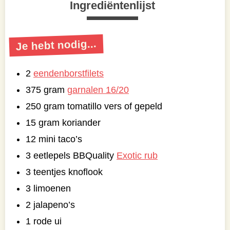
Ingrediëntenlijst
Je hebt nodig...
2
eendenborstfilets
375 gram
garnalen 16/20
250 gram tomatillo vers of gepeld
15 gram koriander
12 mini taco’s
3 eetlepels BBQuality
Exotic rub
3 teentjes knoflook
3 limoenen
2 jalapeno’s
1 rode ui