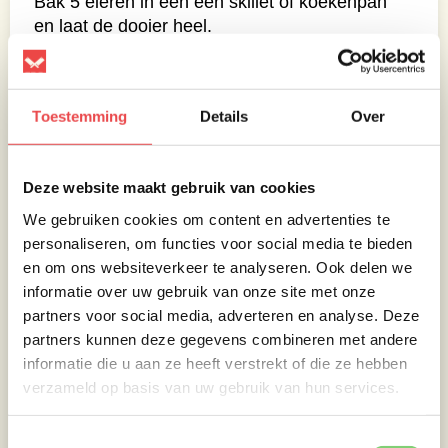
Bak 5 eieren in een een skillet of koekenpan
en laat de dooier heel.
Indien nodig de Cowboy beans wat opwarmen
en anders direct serveren met de gegrilde
pulled pork worsten en het gebakken eitje.
Toestemming
Details
Over
Lekker met een rauwkost salade erbij.
Smakelijk eten!!!
Deze website maakt gebruik van cookies
We gebruiken cookies om content en advertenties te
personaliseren, om functies voor social media te bieden
en om ons websiteverkeer te analyseren. Ook delen we
informatie over uw gebruik van onze site met onze
partners voor social media, adverteren en analyse. Deze
partners kunnen deze gegevens combineren met andere
informatie die u aan ze heeft verstrekt of die ze hebben
verzameld op basis van uw gebruik van hun services.
Toestemmingsselectie