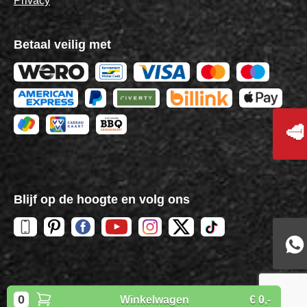
Privacy
Betaal veilig met
🥩
Blijf op de hoogte en volg ons
Copyright
BBQuality
| 2026
0
Winkelwagen
€ 0,-