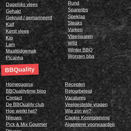
Rund
Dagelijks vlees
Spareribs
Gehakt
Speklap
Gekruid / gemarineerd
Steaks
Kalf
Varken
Kerst vlees
Vleeswaren
Kip
Wild
Lam
Winter BBQ
Maaltijdgemak
Worsten bbq
Picanha
BBQuality
Homepagina
Recepten
BBQualitytime blog
Retourbeleid
Contact
Vacatures
De BBQuality club
Veelgestelde vragen
Hoe werkt het?
Wie zijn wij?
Nieuws
Cookie Kennisgeving
Pick & Mix Gourmet
Algemene voorwaarden