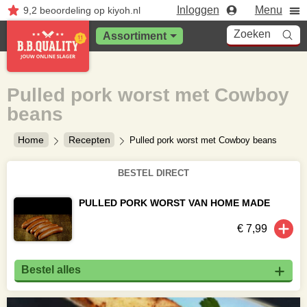
Inloggen
Menu
9,2
beoordeling
op kiyoh.nl
Zoeken
Assortiment
Pulled pork worst met Cowboy
beans
Home
Recepten
Pulled pork worst met Cowboy beans
BESTEL DIRECT
PULLED PORK WORST VAN HOME MADE
€ 7,99
Bestel alles