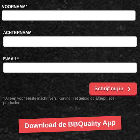
VOORNAAM
*
ACHTERNAAM
E-MAIL
*
Schrijf mij in
* Alleen voor eerste inschrijvers. Korting niet geldig op afgeprijsde
producten
Download de BBQuality App