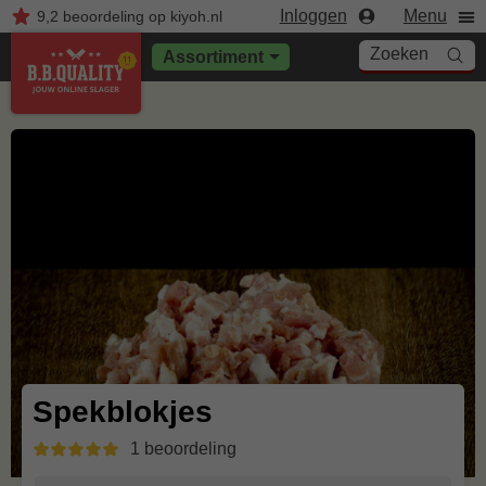
Inloggen
Menu
9,2
beoordeling
op kiyoh.nl
Zoeken
Assortiment
Spekblokjes
1 beoordeling