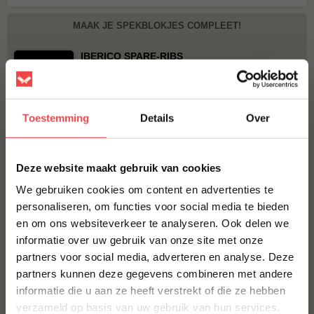
MAAK JE SPEKBLOKJES COMPLEET!
IBERICO SPARE-RIBS
€ 17,50
DON MARCO'S CHERRY BOMB RUB
Toestemming
Details
Over
€ 13,95
×
Deze website maakt gebruik van cookies
BBQUALITY PORK RUB
We gebruiken cookies om content en advertenties te
€ 9,95
personaliseren, om functies voor social media te bieden
en om ons websiteverkeer te analyseren. Ook delen we
10% korting op je
Bestel alles
informatie over uw gebruik van onze site met onze
eerste bestelling*
partners voor social media, adverteren en analyse. Deze
Schrijf je in voor onze nieuwsbrief en ontvang direct
partners kunnen deze gegevens combineren met andere
10% korting op jouw eerste bestelling.
SPAARTOPPER
informatie die u aan ze heeft verstrekt of die ze hebben
VOORNAAM
*
verzameld op basis van uw gebruik van hun services.