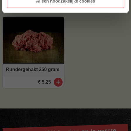
Alleen noodzakelijke cookies
€ 30,-
€ 25,-
€ 7,50
Rundergehakt 250 gram
€ 5,25