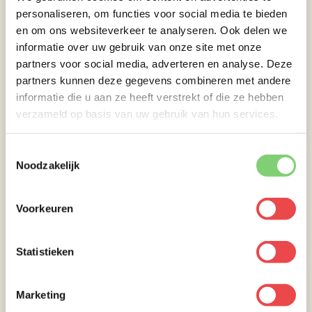
personaliseren, om functies voor social media te bieden
en om ons websiteverkeer te analyseren. Ook delen we
informatie over uw gebruik van onze site met onze
partners voor social media, adverteren en analyse. Deze
partners kunnen deze gegevens combineren met andere
informatie die u aan ze heeft verstrekt of die ze hebben
verzameld op basis van uw gebruik van hun services.
Toestemmingsselectie
Verder met de bijgerechten
Noodzakelijk
Plaats je RVS-rooster en zorg voor een dome-
Voorkeuren
temperatuur van rond de 180 graden Celsius.
Leg de aardappeltjes op het rooster, samen
Statistieken
met de puntpaprika’s en het beenmerg. Sluit
de deksel en laat alles 5 minuten garen. Keer
Marketing
hierna de aardappeltjes om en sluit de deksel