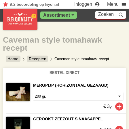
Inloggen
Menu
9,2
beoordeling
op kiyoh.nl
Zoeken
Assortiment
Caveman style tomahawk
recept
Home
Recepten
Caveman style tomahawk recept
BESTEL DIRECT
MERGPIJP (HORIZONTAAL GEZAAGD)
€ 3,-
GEROOKT ZEEZOUT SINAASAPPEL