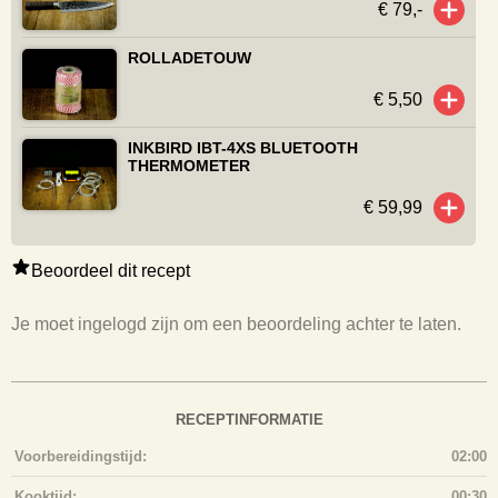
€ 79,-
ROLLADETOUW
€ 5,50
INKBIRD IBT-4XS BLUETOOTH
THERMOMETER
€ 59,99
Beoordeel dit recept
Je moet ingelogd zijn om een beoordeling achter te laten.
RECEPTINFORMATIE
Voorbereidingstijd:
02:00
Kooktijd:
00:30