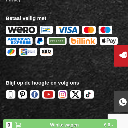
Betaal veilig met
🥩
Blijf op de hoogte en volg ons
Copyright
BBQuality
| 2026
0
Winkelwagen
€ 0,-