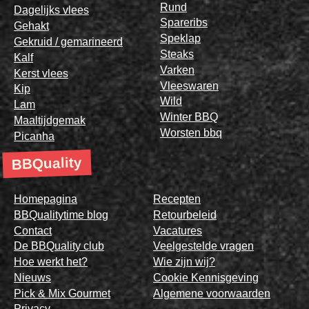
Rund
Dagelijks vlees
Spareribs
Gehakt
Speklap
Gekruid / gemarineerd
Steaks
Kalf
Varken
Kerst vlees
Vleeswaren
Kip
Wild
Lam
Winter BBQ
Maaltijdgemak
Worsten bbq
Picanha
BBQuality
Homepagina
Recepten
BBQualitytime blog
Retourbeleid
Contact
Vacatures
De BBQuality club
Veelgestelde vragen
Hoe werkt het?
Wie zijn wij?
Nieuws
Cookie Kennisgeving
Pick & Mix Gourmet
Algemene voorwaarden
Privacy