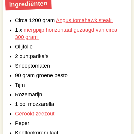
Ingrediënten
Circa 1200 gram
Angus tomahawk steak
1 x
mergpijp horizontaal gezaagd van circa
300 gram
Olijfolie
2 puntparika’s
Snoeptomaten
90 gram groene pesto
Tijm
Rozemarijn
1 bol mozzarella
Gerookt zeezout
Peper
Knoflookgranulaat