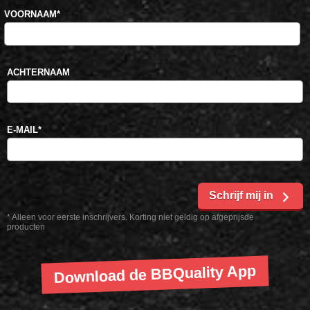
VOORNAAM
*
ACHTERNAAM
E-MAIL
*
Schrijf mij in
* Alleen voor eerste inschrijvers. Korting niet geldig op afgeprijsde
producten
Download de BBQuality App