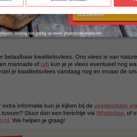
4XS probes
voorwaarden.
4XS USB-laadkabel
Aanmelden
XS Probe Clip
leiding
hrijvers, korting niet geldig op reeds afgeprijsde producten.
r betaalbaar kwaliteitsvlees. Ons vlees is van nature 
en marinade of
rub
kun je je vlees eventueel nog wa
tel je kwaliteitsvlees vandaag nog en ervaar de s
 extra informatie kun je kijken bij de
veelgestelde vr
t tussen? Stuur dan een berichtje via
WhatsApp
, of 
y.nl
. We helpen je graag!