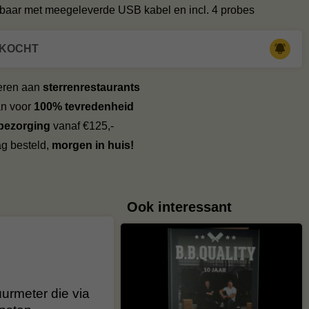
baar met meegeleverde USB kabel en incl. 4 probes
RKOCHT
veren aan
sterrenrestaurants
an voor
100% tevredenheid
 bezorging
vanaf €125,-
g besteld,
morgen in huis!
Ook interessant
urmeter die via