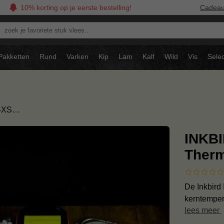
10% korting op je eerste bestelling!
Cadea
oek
avoriete
tuk
Pakketten
Rund
Varken
Kip
Lam
Kalf
Wild
Vis
Selec
ees..
-4XS…
INKBI
Ther
De Inkbird
kerntemper
lees meer