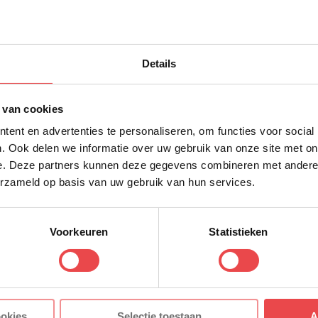
 en temperatuurgrafiek
p met sterke magnetische achterkant
10% korting op 
aadbare 1000mAh lithiumbatterij met hoge capaciteit
Details
eerste bestellin
op jouw smartphone
Schrijf je in voor onze nieuws
ter
 van cookies
direct 10% korting op jouw eer
peratuur je de gewenste temperatuur bereikt, uitsc
ent en advertenties te personaliseren, om functies voor social
VOORNAAM
*
st enzovoort.
. Ook delen we informatie over uw gebruik van onze site met on
e. Deze partners kunnen deze gegevens combineren met andere i
aarden worden opgeslagen wanneer het apparaat wo
erzameld op basis van uw gebruik van hun services.
ACHTERNAAM
*
Fahrenheit
Voorkeuren
Statistieken
E-MAILADRES
*
rpakking:
XS Bluetooth draadloze digitale thermometer
Met jouw aanmelding ga je akkoord
ookies
Selectie toestaan
A