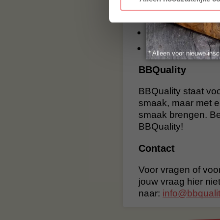
4 x Inkbird IBT-
1 x Inkbird IBT-
2 x Inkbird IBT-4
1 x Engelse hand
* Alleen voor nieuwe insc
BBQuality
BBQuality staat voo
smaak, maar met e
smaak brengen. Bes
BBQuality!
Contact
Voor vragen of voor
jouw vraag hier nie
naar:
info@bbqualit