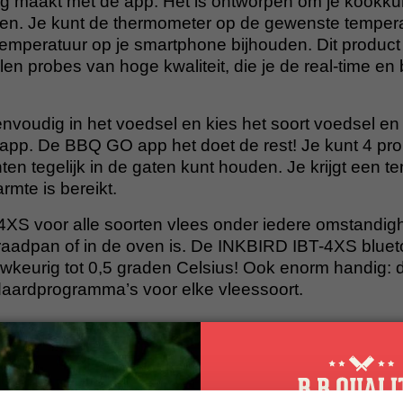
ng maakt met de app. Het is ontworpen om je kookk
en. Je kunt de thermometer op de gewenste temperat
emperatuur op je smartphone bijhouden. Dit product
alen probes van hoge kwaliteit, die je de real-time en
nvoudig in het voedsel en kies het soort voedsel en
 app. De BBQ GO app het doet de rest! Je kunt 4 pr
hten tegelijk in de gaten kunt houden. Je krijgt een 
mte is bereikt.
4XS voor alle soorten vlees onder iedere omstandigh
raadpan of in de oven is. De INKBIRD IBT-4XS bluet
wkeurig tot 0,5 graden Celsius! Ook enorm handig:
daardprogramma’s voor elke vleessoort.
KBIRD IBT-4XS Bluetooth Thermometer
: 0ºC tot 250ºC (Voor kortere tijd tot 300ºC)
chtgewicht en compacte Bluetooth draadloze thermo