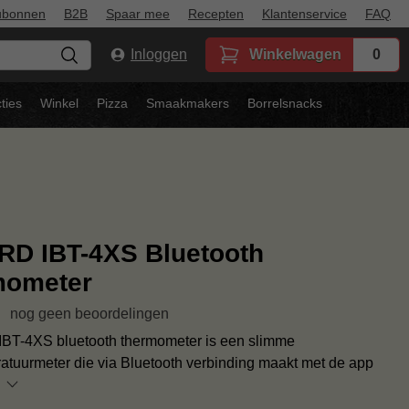
ubonnen
B2B
Spaar mee
Recepten
Klantenservice
FAQ
Inloggen
Winkelwagen
0
ties
Winkel
Pizza
Smaakmakers
Borrelsnacks
RD IBT-4XS Bluetooth
mometer
nog geen beoordelingen
 IBT-4XS bluetooth thermometer is een slimme
atuurmeter die via Bluetooth verbinding maakt met de app