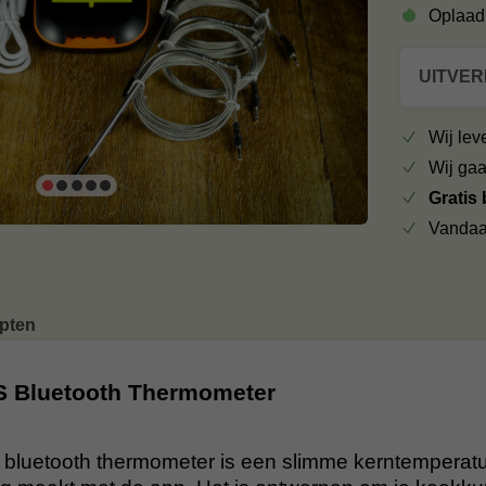
Oplaad
UITVE
Wij le
Wij ga
Gratis
Vandaa
pten
S Bluetooth Thermometer
 bluetooth thermometer is een slimme kerntemperatu