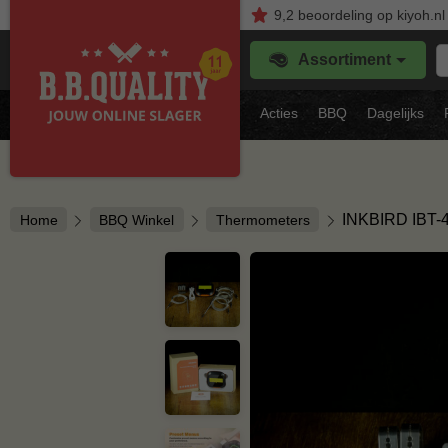
9,2
beoordeling
op kiyoh.nl
Z
Assortiment
je
f
s
Acties
BBQ
Dagelijks
vl
INKBIRD IBT
Home
BBQ Winkel
Thermometers