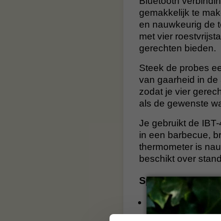
Bluetooth verbindi
gemakkelijk te mak
en nauwkeurig de t
met vier roestvrijst
gerechten bieden.
Steek de probes ee
van gaarheid in de
zodat je vier gerec
als de gewenste war
Je gebruikt de IBT-
in een barbecue, b
thermometer is nau
beschikt over stan
Specificaties IN
Temperatuurbereik
Ergonomische, li