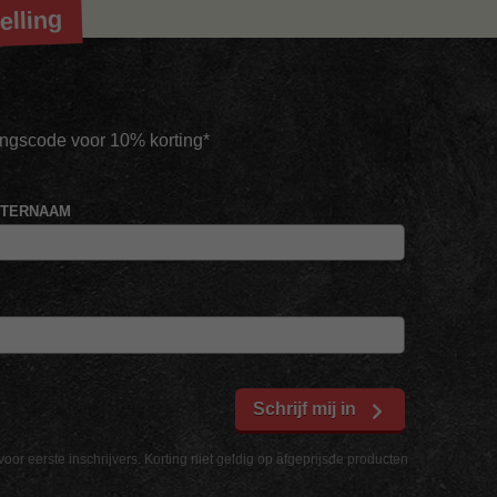
elling
tingscode voor 10% korting*
HTERNAAM
Schrijf mij in
voor eerste inschrijvers. Korting niet geldig op afgeprijsde producten