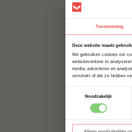
Groot LED-scherm
Draagbaar ontwer
Werkt op een opl
Toestemming
Gratis app voor 
Signaal tot 50 me
Deze website maakt gebruik
Alarm wanneer tem
We gebruiken cookies om cont
verbinding verlie
websiteverkeer te analyseren
media, adverteren en analys
Voorinstellingsw
verstrekt of die ze hebben v
uitgeschakeld
Toont Celsius of 
Toestemmingsselectie
Noodzakelijk
Waterdicht: ja
Inhoud van de ve
1 x Inkbird IBT-4
Alleen noodzakelijke c