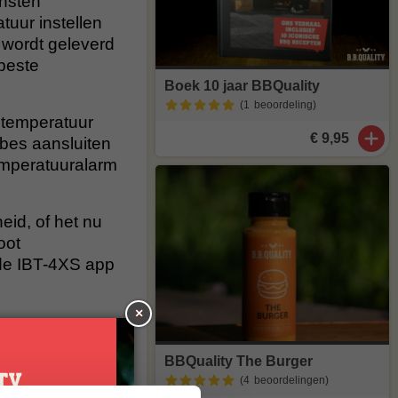
unsten
uur instellen
 wordt geleverd
 beste
Boek 10 jaar BBQuality
(1
beoordeling
)
 temperatuur
€ 9,95
obes aansluiten
temperatuuralarm
eid, of het nu
oot
 de IBT-4XS app
×
BBQuality The Burger
(4
beoordelingen
)
meter