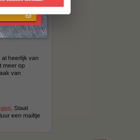
al heerlijk van
t meer op
maak van
agen
. Staat
stuur een mailtje