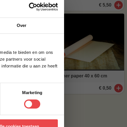
€ 5,50
je
Over
g*
brief en ontvang
ste bestelling.
hakelt of
 media te bieden en om ons
ze partners voor social
nformatie die u aan ze heeft
rdt
Butcher paper 40 x 60 cm
€ 0,50
Marketing
 met onze
algemene
lle cookies toestaan