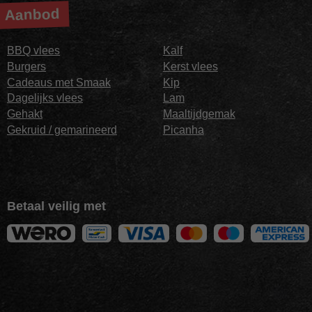
Aanbod
BBQ vlees
Kalf
Burgers
Kerst vlees
Cadeaus met Smaak
Kip
Dagelijks vlees
Lam
Gehakt
Maaltijdgemak
Gekruid / gemarineerd
Picanha
Betaal veilig met