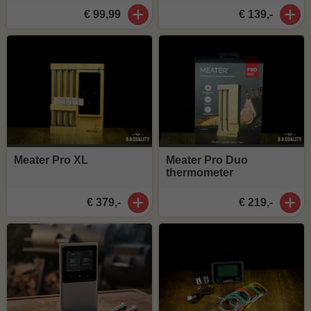
€ 99,99
€ 139,-
Meater Pro XL
Meater Pro Duo
thermometer
€ 379,-
€ 219,-