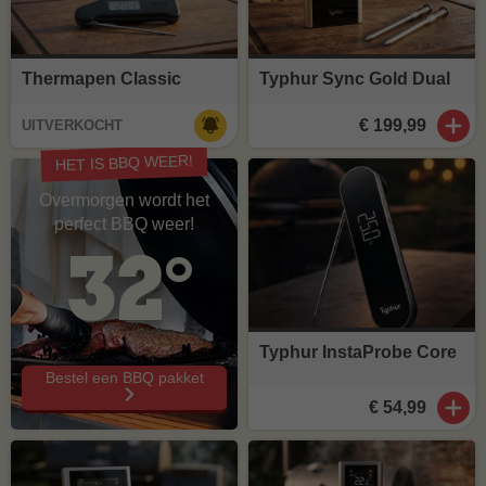
Thermapen Classic
Typhur Sync Gold Dual
€ 199,99
UITVERKOCHT
HET IS BBQ WEER!
Overmorgen wordt het
perfect BBQ weer!
32°
Typhur InstaProbe Core
Bestel een BBQ pakket
€ 54,99