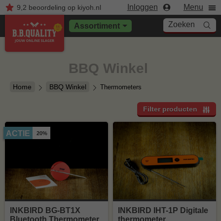
Inloggen
Menu
9,2
beoordeling
op kiyoh.nl
Zoeken
Assortiment
BBQ Winkel
Home
BBQ Winkel
Thermometers
Filter producten
ACTIE
20%
INKBIRD BG-BT1X
INKBIRD IHT-1P Digitale
Bluetooth Thermometer
thermometer