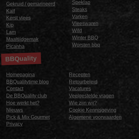
Speklap
Gekruid / gemarineerd
Steaks
Kalf
Varken
Kerst vlees
Vleeswaren
Kip
Wild
Lam
Winter BBQ
Maaltijdgemak
Worsten bbq
Picanha
BBQuality
Homepagina
Recepten
BBQualitytime blog
Retourbeleid
Contact
Vacatures
De BBQuality club
Veelgestelde vragen
Hoe werkt het?
Wie zijn wij?
Nieuws
Cookie Kennisgeving
Pick & Mix Gourmet
Algemene voorwaarden
Privacy