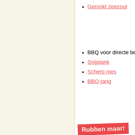
Gerookt zeezout
BBQ voor directe be
Snijplank
Scherp mes
BBQ-tang
Rubben maar!