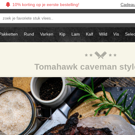
10% korting op je eerste bestelling!
Cadea
oek
avoriete
tuk
Pakketten
Rund
Varken
Kip
Lam
Kalf
Wild
Vis
Selec
ees..
Tomahawk caveman style