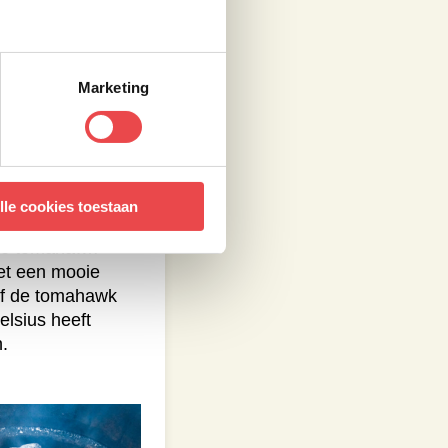
Marketing
lle cookies toestaan
e de tomahawk
het een mooie
ijf de tomahawk
lsius heeft
n.