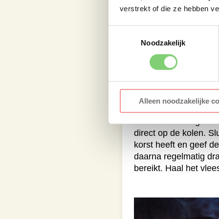
verstrekt of die ze hebben v
Toestemmingsselectie
Noodzakelijk
Caveman bereidi
Alleen noodzakelijke c
Zodra de kolen goed h
direct op de kolen. S
korst heeft en geef d
daarna regelmatig dra
bereikt. Haal het vle