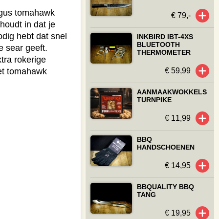
Angus tomahawk
€ 79,-
oudt in dat je
odig hebt dat snel
INKBIRD IBT-4XS
BLUETOOTH
e sear geeft.
THERMOMETER
tra rokerige
€ 59,99
het tomahawk
AANMAAKWOKKELS
TURNPIKE
€ 11,99
BBQ
HANDSCHOENEN
€ 14,95
BBQUALITY BBQ
TANG
€ 19,95