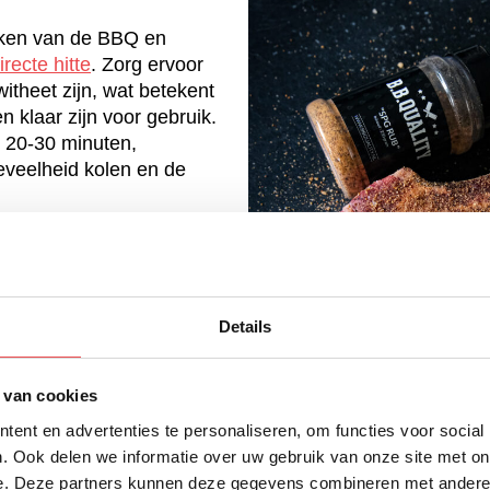
eken van de BBQ en
irecte hitte
. Zorg ervoor
witheet zijn, wat betekent
n klaar zijn voor gebruik.
n 20-30 minuten,
eveelheid kolen en de
mperatuur komt, smeer je
aal in met je favoriete
oed in het vlees, zodat
n doordringen. Laat de
Details
 ongeveer 10-15 minuten
iden hun werk kunnen
 kamertemperatuur kan
 van cookies
en gelijkmatig garing te
ent en advertenties te personaliseren, om functies voor social
et op de kolen legt.
. Ook delen we informatie over uw gebruik van onze site met on
e. Deze partners kunnen deze gegevens combineren met andere i