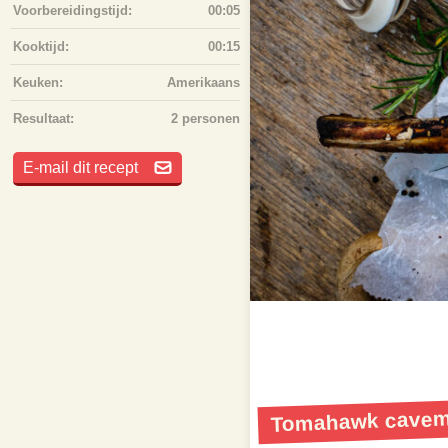
Voorbereidingstijd:
00:05
Kooktijd:
00:15
Keuken:
Amerikaans
Resultaat:
2 personen
E-mail dit recept
Tomahawk cavema