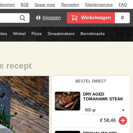
ubonnen
B2B
Spaar mee
Recepten
Klantenservice
FAQ
Inloggen
Winkelwagen
0
ties
Winkel
Pizza
Smaakmakers
Borrelsnacks
 recept
BESTEL DIRECT
DRY AGED
TOMAHAWK STEAK
€ 58,46