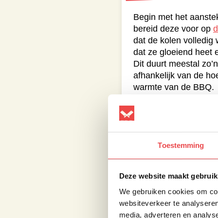
Begin met het aanst
bereid deze voor op
d
dat de kolen volledig 
dat ze gloeiend heet e
Dit duurt meestal zo’
afhankelijk van de ho
warmte van de BBQ.
Terwijl de BBQ op te
de tomahawk steak roy
rub. Masseer de rub g
de smaken diep kunne
Toestemming
tomahawk vervolgens
rusten, zodat de kru
doen en het vlees op
Deze website maakt gebruik
komen. Dit helpt om e
We gebruiken cookies om cont
bevorderen zodra je h
websiteverkeer te analyseren
media, adverteren en analys