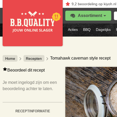
9,2
beoordeling
op kiyoh.nl
Z
Assortiment
je
f
s
Acties
BBQ
Dagelijks
vl
Tomahawk caveman style recept
Home
Recepten
Beoordeel dit recept
Je moet ingelogd zijn om een
beoordeling achter te laten.
RECEPTINFORMATIE