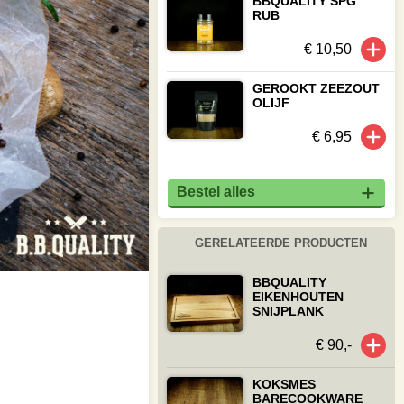
BBQUALITY SPG
RUB
€ 10,50
GEROOKT ZEEZOUT
OLIJF
€ 6,95
Bestel alles
GERELATEERDE PRODUCTEN
BBQUALITY
EIKENHOUTEN
SNIJPLANK
€ 90,-
KOKSMES
BARECOOKWARE