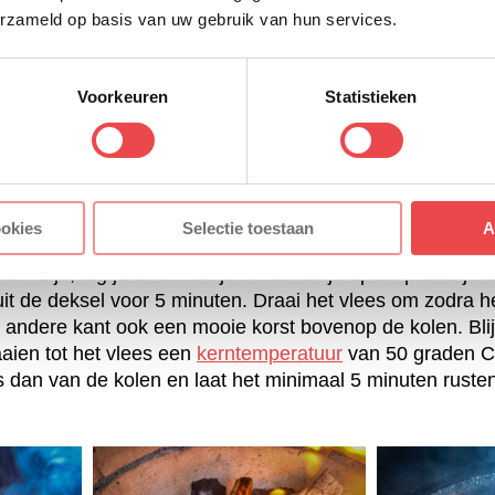
erzameld op basis van uw gebruik van hun services.
Voorkeuren
Statistieken
Bereiding
ng
ookies
Selectie toestaan
A
eet zijn, leg je er wat takjes rozemarijn op en plaats j
luit de deksel voor 5 minuten. Draai het vlees om zodra 
e andere kant ook een mooie korst bovenop de kolen. Bl
aien tot het vlees een
kerntemperatuur
van 50 graden Ce
es dan van de kolen en laat het minimaal 5 minuten ruste