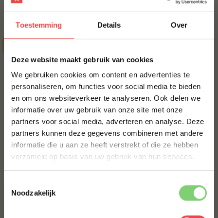
Bestel alles
Toestemming
Details
Over
SPAARTOPPER
ACTIE
6 halen, 5 betalen
×
Deze website maakt gebruik van cookies
We gebruiken cookies om content en advertenties te
personaliseren, om functies voor social media te bieden
en om ons websiteverkeer te analyseren. Ook delen we
10% korting op je
informatie over uw gebruik van onze site met onze
eerste bestelling*
Varkensschnitzel
Angus burger, 6 halen 5
partners voor social media, adverteren en analyse. Deze
Schrijf je in voor onze nieuwsbrief en ontvang direct
betalen
(10
)
partners kunnen deze gegevens combineren met andere
10% korting op jouw eerste bestelling.
(21
)
informatie die u aan ze heeft verstrekt of die ze hebben
VOORNAAM
*
verzameld op basis van uw gebruik van hun services.
€ 7,-
€ 30,-
€ 25,-
Toestemmingsselectie
ACHTERNAAM
*
Noodzakelijk