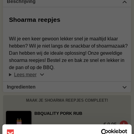
Beschrijving
Shoarma reepjes
Wil je een keer gewoon lekker snel je maaltijd klaar
hebben? Wil je niet langs de snackbar of shoarmazaak?
Dan hebben wij de ideale oplossing! Onze geweldige
shoarma reepjes! Bestel ze en bak ze snel en lekker in
de pan of op de BBQ.
Lees meer
Ingredienten
MAAK JE SHOARMA REEPJES COMPLEET!
BBQUALITY PORK RUB
€ 9,95