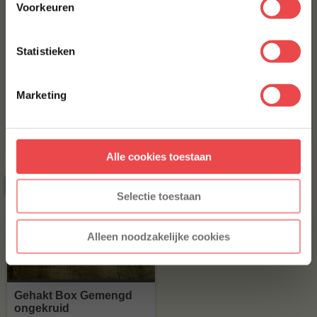
Voorkeuren
E-MAILADRES
*
Statistieken
Varkenshaas
Gyros reepjes
Met jouw aanmelding ga je akkoord met onze
algemene
(10
)
(3
)
voorwaarden.
Marketing
Aanmelden
€ 5,63
€ 3,50
Alle cookies toestaan
* Alleen voor nieuwe inschrijvers, korting niet geldig op reeds
afgeprijsde producten.
ACTIE
10 halen, 8 betalen
Selectie toestaan
Alleen noodzakelijke cookies
Gehakt Box Gemengd
ongekruid