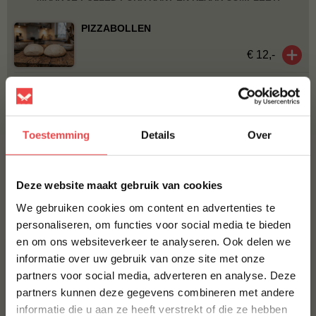
PIZZABOLLEN
€ 12,-
FIOR DI LATTE - GERASPTE MOZZARELLA
€ 8,-
Toestemming
Details
Over
BBQUALITY THE PIZZA
€ 6,-
×
Deze website maakt gebruik van cookies
We gebruiken cookies om content en advertenties te
Bestel alles
personaliseren, om functies voor social media te bieden
en om ons websiteverkeer te analyseren. Ook delen we
10% korting op je
ACTIE
6 halen, 5 betalen
informatie over uw gebruik van onze site met onze
eerste bestelling*
partners voor social media, adverteren en analyse. Deze
Schrijf je in voor onze nieuwsbrief en ontvang direct
partners kunnen deze gegevens combineren met andere
10% korting op jouw eerste bestelling.
informatie die u aan ze heeft verstrekt of die ze hebben