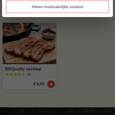
(41
)
Alleen noodzakelijke cookies
€ 4,75
€ 8,99
BBQuality speklap
(6
)
€ 6,95