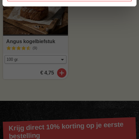
Angus kogelbiefstuk
(9
)
€ 4,75
Krijg direct 10% korting op je eerste
bestelling