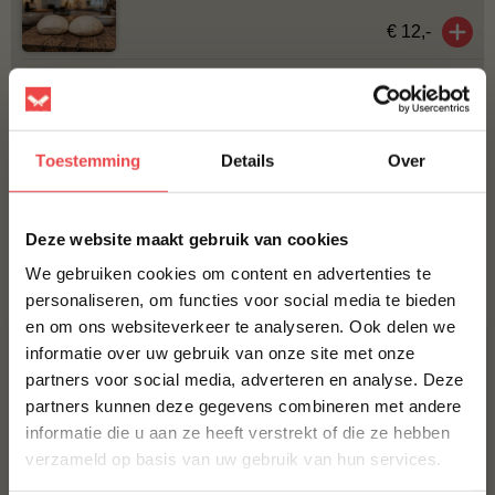
€ 12,-
FIOR DI LATTE - GERASPTE MOZZARELLA
€ 8,-
Toestemming
Details
Over
BBQUALITY THE ORIGINAL
€ 6,95
×
Deze website maakt gebruik van cookies
We gebruiken cookies om content en advertenties te
Bestel alles
personaliseren, om functies voor social media te bieden
en om ons websiteverkeer te analyseren. Ook delen we
10% korting op je
ACTIE
6 halen, 5 betalen
informatie over uw gebruik van onze site met onze
eerste bestelling*
partners voor social media, adverteren en analyse. Deze
Schrijf je in voor onze nieuwsbrief en ontvang direct
partners kunnen deze gegevens combineren met andere
10% korting op jouw eerste bestelling.
informatie die u aan ze heeft verstrekt of die ze hebben
VOORNAAM
*
verzameld op basis van uw gebruik van hun services.