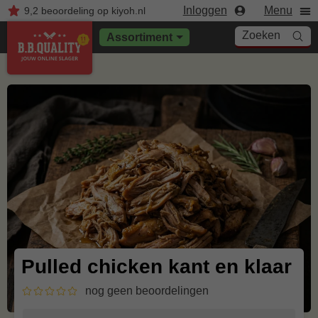
Inloggen
Menu
9,2
beoordeling
op kiyoh.nl
Zoeken
Assortiment
Pulled chicken kant en klaar
nog geen beoordelingen