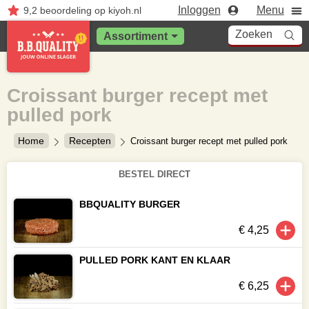
Inloggen
Menu
9,2
beoordeling
op kiyoh.nl
Zoeken
Assortiment
Croissant burger recept met
pulled pork
Home
Recepten
Croissant burger recept met pulled pork
BESTEL DIRECT
BBQUALITY BURGER
€ 4,25
PULLED PORK KANT EN KLAAR
€ 6,25