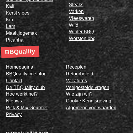
Steaks
Kalf
Varken
Kerst vlees
Vleeswaren
Kip
Wild
Lam
Winter BBQ
Maaltijdgemak
Worsten bbq
Picanha
BBQuality
Homepagina
Recepten
BBQualitytime blog
Retourbeleid
Contact
Vacatures
De BBQuality club
Veelgestelde vragen
Hoe werkt het?
Wie zijn wij?
Nieuws
Cookie Kennisgeving
Pick & Mix Gourmet
Algemene voorwaarden
Privacy