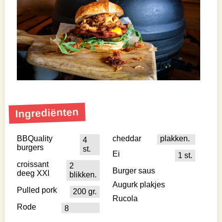
Ingrediënten
BBQuality
cheddar
plakken.
4
burgers
st.
Ei
1 st.
croissant
2
Burger saus
deeg XXl
blikken.
Augurk plakjes
Pulled pork
200 gr.
Rucola
Rode
8