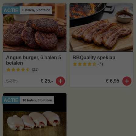
ACTIE
6 halen, 5 betalen
Angus burger, 6 halen 5
BBQuality speklap
betalen
(6
)
(21
)
€ 30,-
€ 25,-
€ 6,95
ACTIE
10 halen, 8 betalen