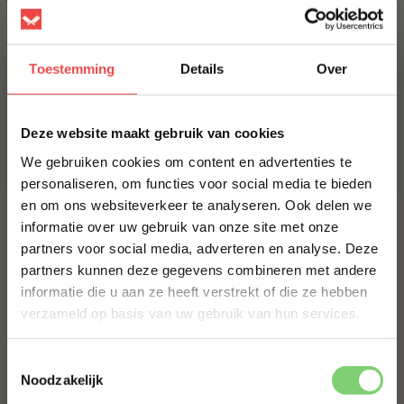
de
veelgestelde vragen
. Staat jouw vraag hier niet
tussen? Stuur dan een berichtje via
WhatsApp
, of stuur
een mailtje naar:
info@bbquality.nl
. We helpen je graag!
Toestemming
Details
Over
Recepten
Ingrediënten
×
Deze website maakt gebruik van cookies
Voedingswaarde
We gebruiken cookies om content en advertenties te
Veelgestelde vragen
personaliseren, om functies voor social media te bieden
en om ons websiteverkeer te analyseren. Ook delen we
10% korting op je
MAAK JE CHEDDAR PLAKKEN COMPLEET!
informatie over uw gebruik van onze site met onze
eerste bestelling*
partners voor social media, adverteren en analyse. Deze
Schrijf je in voor onze nieuwsbrief en ontvang direct
ANGUS BURGER, 6 HALEN 5 BETALEN
partners kunnen deze gegevens combineren met andere
10% korting op jouw eerste bestelling.
informatie die u aan ze heeft verstrekt of die ze hebben
€ 30,-
€ 25,-
VOORNAAM
*
verzameld op basis van uw gebruik van hun services.
DRY AGED BURGER, 8 HALEN 6 BETALEN
Toestemmingsselectie
€ 42,-
€ 31,50
ACHTERNAAM
*
Noodzakelijk