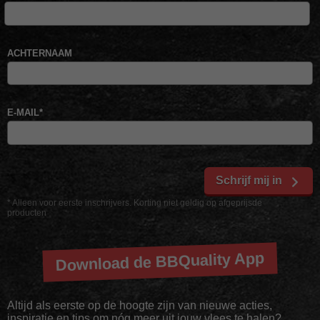
ACHTERNAAM
E-MAIL
*
Schrijf mij in
* Alleen voor eerste inschrijvers. Korting niet geldig op afgeprijsde
producten
Download de BBQuality App
Altijd als eerste op de hoogte zijn van nieuwe acties,
inspiratie en tips om nóg meer uit jouw vlees te halen?