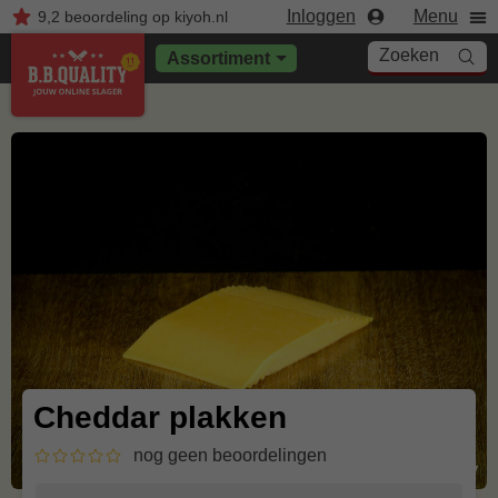
Inloggen
Menu
9,2
beoordeling
op kiyoh.nl
Zoeken
Assortiment
Cheddar plakken
nog geen beoordelingen