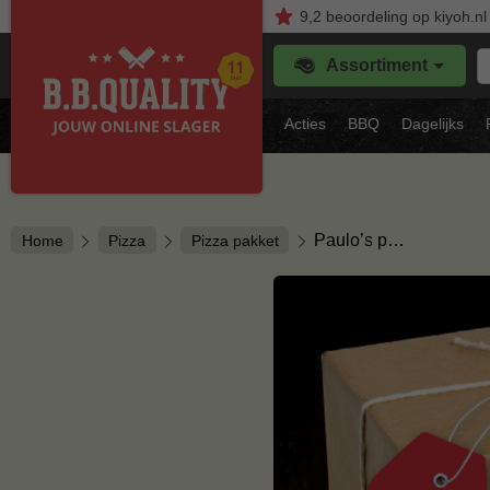
9,2
beoordeling
op kiyoh.nl
Z
Assortiment
je
f
s
Acties
BBQ
Dagelijks
vl
Paulo’s p…
Home
Pizza
Pizza pakket