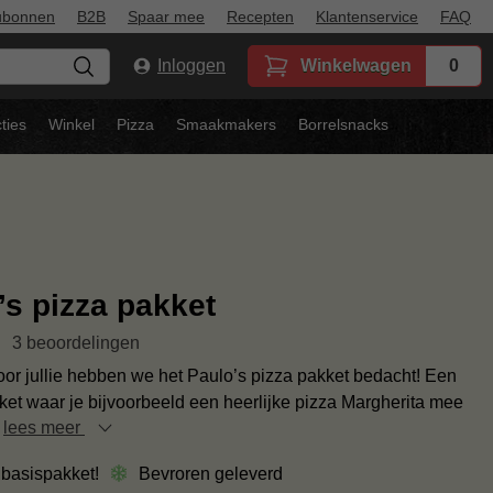
ubonnen
B2B
Spaar mee
Recepten
Klantenservice
FAQ
Inloggen
Winkelwagen
0
ties
Winkel
Pizza
Smaakmakers
Borrelsnacks
’s pizza pakket
3 beoordelingen
oor jullie hebben we het Paulo’s pizza pakket bedacht! Een
ket waar je bijvoorbeeld een heerlijke pizza Margherita mee
n
lees meer
 basispakket!
Bevroren geleverd