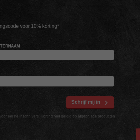
tingscode voor 10% korting*
HTERNAAM
Schrijf mij in
voor eerste inschrijvers. Korting niet geldig op afgeprijsde producten