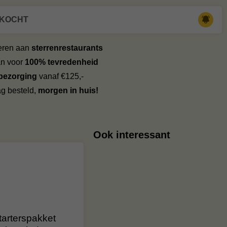
RKOCHT
veren aan
sterrenrestaurants
an voor
100% tevredenheid
 bezorging
vanaf €125,-
g besteld,
morgen in huis!
Ook interessant
tarterspakket