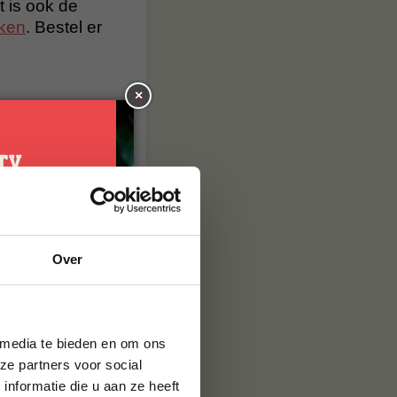
 is ook de
cken
. Bestel er
×
je
Over
g*
brief en ontvang
ste bestelling.
za avonturen.
 media te bieden en om ons
wij weten zeker
ze partners voor social
nformatie die u aan ze heeft