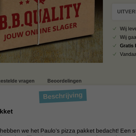
UITVE
Wij le
Wij ga
Gratis
Vandaa
gestelde vragen
Beoordelingen
Beschrijving
akket
e hebben we het Paulo’s pizza pakket bedacht! Een s