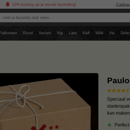
10% korting op je eerste bestelling!
Cadea
oek
avoriete
tuk
Pakketten
Rund
Varken
Kip
Lam
Kalf
Wild
Vis
Selec
ees..
Paulo
Speciaal v
starterspak
kan make
Perfect