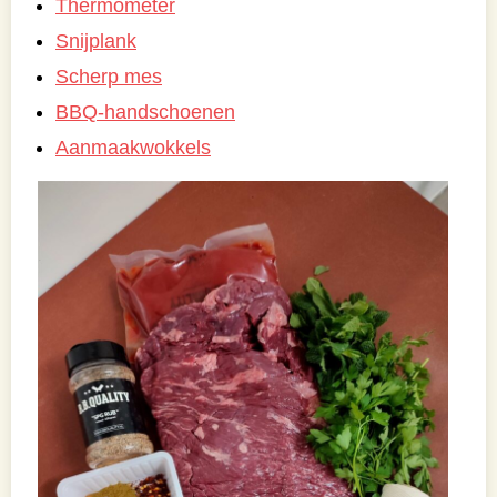
Thermometer
Snijplank
Scherp mes
BBQ-handschoenen
Aanmaakwokkels