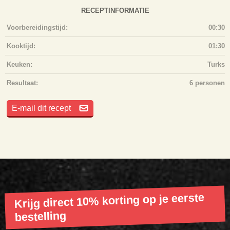
RECEPTINFORMATIE
Voorbereidingstijd:
00:30
Kooktijd:
01:30
Keuken:
Turks
Resultaat:
6 personen
E-mail dit recept
Krijg direct 10% korting op je eerste
bestelling