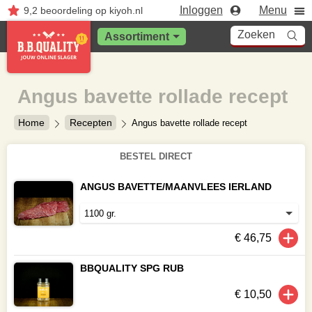
Inloggen
Menu
9,2
beoordeling
op kiyoh.nl
Zoeken
Assortiment
Angus bavette rollade recept
Home
Recepten
Angus bavette rollade recept
BESTEL DIRECT
ANGUS BAVETTE/MAANVLEES IERLAND
€ 46,75
BBQUALITY SPG RUB
€ 10,50