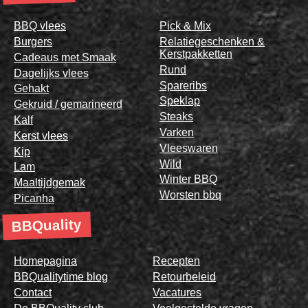
BBQ vlees
Pick & Mix
Burgers
Relatiegeschenken &
Kerstpakketten
Cadeaus met Smaak
Rund
Dagelijks vlees
Spareribs
Gehakt
Speklap
Gekruid / gemarineerd
Steaks
Kalf
Varken
Kerst vlees
Vleeswaren
Kip
Wild
Lam
Winter BBQ
Maaltijdgemak
Worsten bbq
Picanha
BBQuality
Homepagina
Recepten
BBQualitytime blog
Retourbeleid
Contact
Vacatures