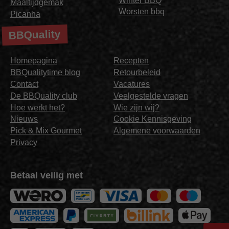
Winter BBQ
Maaltijdgemak
Worsten bbq
Picanha
BBQuality
Homepagina
Recepten
BBQualitytime blog
Retourbeleid
Contact
Vacatures
De BBQuality club
Veelgestelde vragen
Hoe werkt het?
Wie zijn wij?
Nieuws
Cookie Kennisgeving
Pick & Mix Gourmet
Algemene voorwaarden
Privacy
Betaal veilig met