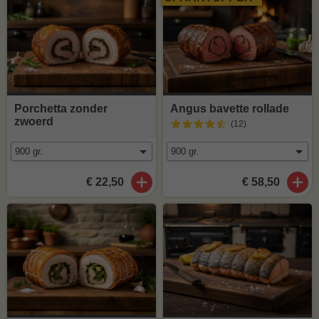
Porchetta zonder
Angus bavette rollade
zwoerd
(12
)
€ 22,50
€ 58,50