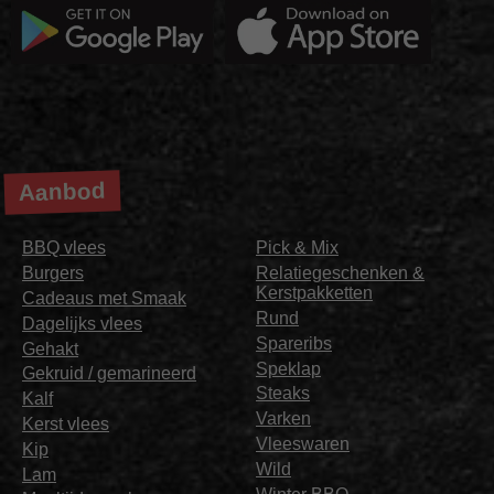
Aanbod
BBQ vlees
Pick & Mix
Burgers
Relatiegeschenken &
Kerstpakketten
Cadeaus met Smaak
Rund
Dagelijks vlees
Spareribs
Gehakt
Speklap
Gekruid / gemarineerd
Steaks
Kalf
Varken
Kerst vlees
Vleeswaren
Kip
Wild
Lam