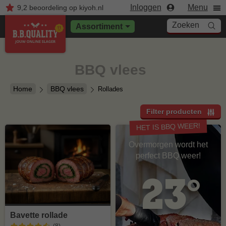
Inloggen
Menu
9,2
beoordeling
op kiyoh.nl
Zoeken
Assortiment
BBQ vlees
Home
BBQ vlees
Rollades
Filter producten
HET IS BBQ WEER!
Overmorgen wordt het
perfect BBQ weer!
23°
Bavette rollade