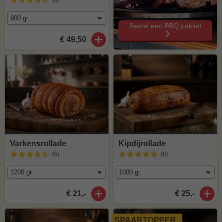
(8
)
Bestel een BBQ pakket
€ 49,50
Varkensrollade
Kipdijrollade
(6
)
(6
)
€ 21,-
€ 25,-
SPAARTOPPER