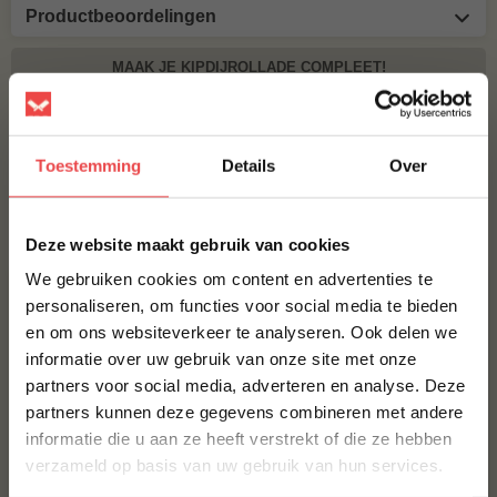
Productbeoordelingen
MAAK JE KIPDIJROLLADE COMPLEET!
BBQUALITY CHICKEN RUB
€ 9,95
Toestemming
Details
Over
×
Bestel alles
Deze website maakt gebruik van cookies
We gebruiken cookies om content en advertenties te
SPAARTOPPER
personaliseren, om functies voor social media te bieden
en om ons websiteverkeer te analyseren. Ook delen we
10% korting op je
informatie over uw gebruik van onze site met onze
eerste bestelling*
partners voor social media, adverteren en analyse. Deze
Schrijf je in voor onze nieuwsbrief en ontvang direct
partners kunnen deze gegevens combineren met andere
10% korting op jouw eerste bestelling.
informatie die u aan ze heeft verstrekt of die ze hebben
VOORNAAM
*
verzameld op basis van uw gebruik van hun services.
Bavette rollade
Angus bavette rollade
(8
)
(12
)