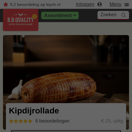
Inloggen
Menu
9,2
beoordeling
op kiyoh.nl
Zoeken
Assortiment
Kipdijrollade
6 beoordelingen
€ 25,- p/kg