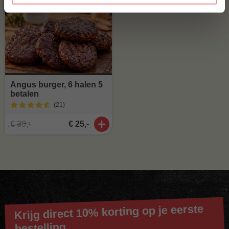
ACTIE
6 halen, 5 betalen
Angus burger, 6 halen 5
betalen
(21
)
€ 30,-
€ 25,-
Krijg direct 10% korting op je eerste
bestelling