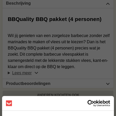
Beschrijving
BBQuality BBQ pakket (4 personen)
Wil jij genieten van een zorgeloze barbecue zonder zelf
marinades te maken of vlees uit te kiezen? Dan is het
BBQuality BBQ pakket (4 personen) precies wat je
zoekt. Dit complete barbecue vleespakket is
samengesteld met de lekkerste stukken vlees, kant-en-
klaar om direct op de BBQ te leggen.
Lees meer
Productbeoordelingen
ANDEREN KOCHTEN OOK
BBQUALITY BBQ PAKKET (2 PERSONEN)