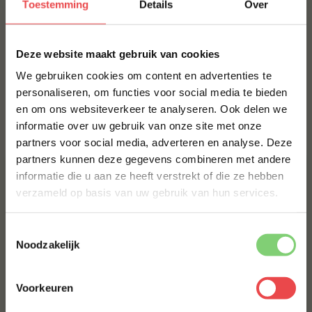
€ 30,-
Toestemming
Details
Over
BBQUALITY SPEKLAP
×
Deze website maakt gebruik van cookies
€ 6,95
We gebruiken cookies om content en advertenties te
JALAPEÑO CHEDDAR WORST HOME MADE
personaliseren, om functies voor social media te bieden
TEXAS STYLE
en om ons websiteverkeer te analyseren. Ook delen we
10% korting op je
€ 8,99
informatie over uw gebruik van onze site met onze
eerste bestelling*
partners voor social media, adverteren en analyse. Deze
Schrijf je in voor onze nieuwsbrief en ontvang direct
partners kunnen deze gegevens combineren met andere
10% korting op jouw eerste bestelling.
informatie die u aan ze heeft verstrekt of die ze hebben
VOORNAAM
*
verzameld op basis van uw gebruik van hun services.
Toestemmingsselectie
ACHTERNAAM
*
Noodzakelijk
Kipdijfilet
Voorkeuren
(10
)
E-MAILADRES
*