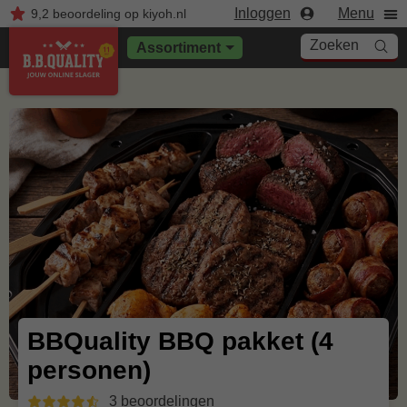
Inloggen
Menu
9,2
beoordeling
op kiyoh.nl
Zoeken
Assortiment
BBQuality BBQ pakket (4
personen)
3 beoordelingen