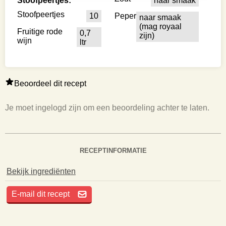
Stoofpeertjes:
naar smaak
Stoofpeertjes
10
Peper
naar smaak
(mag royaal
Fruitige rode
0,7
zijn)
wijn
ltr
Beoordeel dit recept
Je moet ingelogd zijn om een beoordeling achter te laten.
RECEPTINFORMATIE
Bekijk ingrediënten
E-mail dit recept