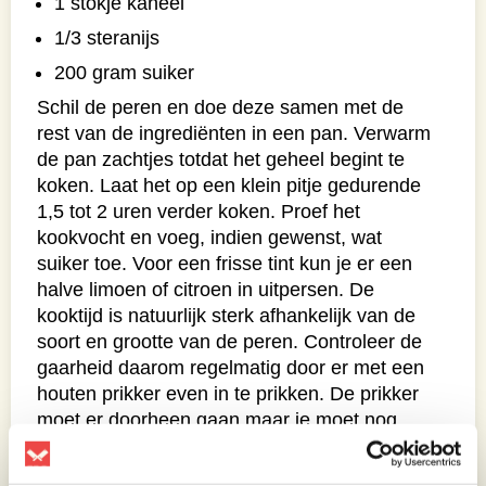
1 stokje kaneel
1/3 steranijs
200 gram suiker
Schil de peren en doe deze samen met de
rest van de ingrediënten in een pan. Verwarm
de pan zachtjes totdat het geheel begint te
koken. Laat het op een klein pitje gedurende
1,5 tot 2 uren verder koken. Proef het
kookvocht en voeg, indien gewenst, wat
suiker toe. Voor een frisse tint kun je er een
halve limoen of citroen in uitpersen. De
kooktijd is natuurlijk sterk afhankelijk van de
soort en grootte van de peren. Controleer de
gaarheid daarom regelmatig door er met een
houten prikker even in te prikken. De prikker
moet er doorheen gaan maar je moet nog
steeds wat weerstand voelen. Laat afkoelen
totdat je deze gebruikt. Je kunt deze peertjes