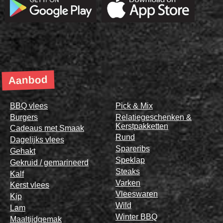
Aanbod
BBQ vlees
Pick & Mix
Burgers
Relatiegeschenken &
Kerstpakketten
Cadeaus met Smaak
Rund
Dagelijks vlees
Spareribs
Gehakt
Speklap
Gekruid / gemarineerd
Steaks
Kalf
Varken
Kerst vlees
Vleeswaren
Kip
Wild
Lam
Winter BBQ
Maaltijdgemak