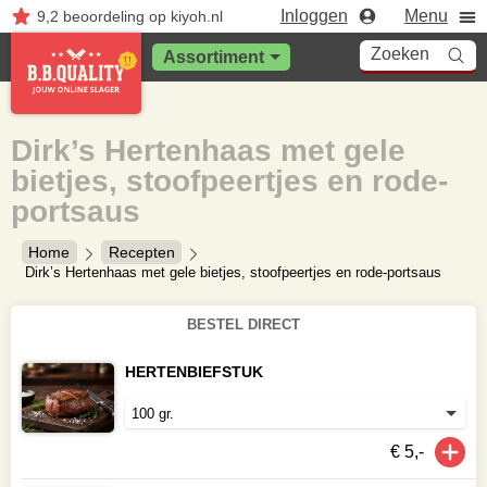
Inloggen
Menu
9,2
beoordeling
op kiyoh.nl
Zoeken
Assortiment
Dirk’s Hertenhaas met gele
bietjes, stoofpeertjes en rode-
portsaus
Home
Recepten
Dirk’s Hertenhaas met gele bietjes, stoofpeertjes en rode-portsaus
BESTEL DIRECT
HERTENBIEFSTUK
€ 5,-