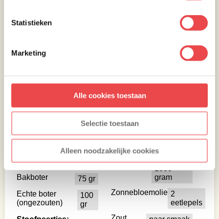
Smakelijk eten.
Statistieken
Ingrediënten
Marketing
Rode portsaus
Bessenjenever
0,2 ltr
Sjalot
Alle cookies toestaan
1
Stokje kaneel
1
Knoflook
1 teentje
Steranijs
1/3
Selectie toestaan
Tijm
1 takje
Suiker
200 gram
Maggiblokje
2
Alleen noodzakelijke cookies
Hertenhaasmedaillions
Tawny port
0,7 liter
Hertenhaas
1000
Bakboter
gram
75 gr
Zonnebloemolie
Echte boter
2
100
(ongezouten)
eetlepels
gr
Zout