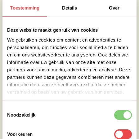
zowel warm als koud eten.
Toestemming
Details
Over
Gele bieten
Indien de schil het toelaat, mooi heel en niet
Deze website maakt gebruik van cookies
vuil, zou ik deze laten zitten, anders deze met
We gebruiken cookies om content en advertenties te
een dunschiller verwijderen voor het koken.
personaliseren, om functies voor social media te bieden
Snij de bieten in plakken van een centimeter
en om ons websiteverkeer te analyseren. Ook delen we
dikte en kook ze gedurende 20 minuten in
informatie over uw gebruik van onze site met onze
water met suiker en een scheutje azijn bijna
partners voor social media, adverteren en analyse. Deze
gaar. Spoel de plakken koud en besmeer ze
partners kunnen deze gegevens combineren met andere
met een klein beetje zonnebloemolie. Grill de
informatie die u aan ze heeft verstrekt of die ze hebben
plakken boven hete kolen zodat ze een mooi
verzameld op basis van uw gebruik van hun services.
grillstreepje krijgen. Neem ze van de bbq en
strooi er wat grof zeezout over en een beetje
Toestemmingsselectie
peper uit de molen.
Noodzakelijk
Serveer je hertenhaas met wat gebakken
paddenstoelen en een heerlijke
Voorkeuren
aardappelpuree.