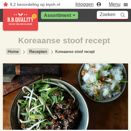
Inloggen
Menu
9,2
beoordeling
op kiyoh.nl
Zoeken
Assortiment
Koreaanse stoof recept
Home
Recepten
Koreaanse stoof recept