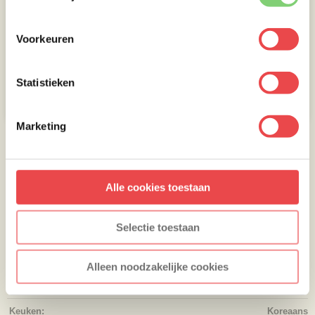
Voorkeuren
Statistieken
Marketing
Beoordeel dit recept
Je moet ingelogd zijn om een beoordeling achter te laten.
Alle cookies toestaan
Selectie toestaan
RECEPTINFORMATIE
Voorbereidingstijd:
24:00
Alleen noodzakelijke cookies
Kooktijd:
02:00
Keuken:
Koreaans