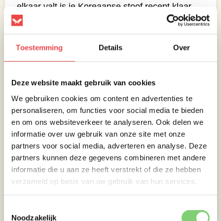
elkaar valt is je Koreaanse stoof recept klaar.
Vergeet niet , voordat je aan je maaltijd begint,
het citroengras uit de stoof te halen.
Toestemming
Details
Over
Eet smakelijk!
Maak je mijn recept en plaats je dit op
Instagram? Tag
@denniswerner_
en ik plaats
Deze website maakt gebruik van cookies
je gerecht in mijn story.
We gebruiken cookies om content en advertenties te
personaliseren, om functies voor social media te bieden
en om ons websiteverkeer te analyseren. Ook delen we
informatie over uw gebruik van onze site met onze
partners voor social media, adverteren en analyse. Deze
partners kunnen deze gegevens combineren met andere
informatie die u aan ze heeft verstrekt of die ze hebben
verzameld op basis van uw gebruik van hun services.
Toestemmingsselectie
Noodzakelijk