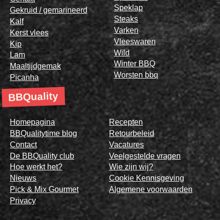
Speklap
Gekruid / gemarineerd
Steaks
Kalf
Varken
Kerst vlees
Vleeswaren
Kip
Wild
Lam
Winter BBQ
Maaltijdgemak
Worsten bbq
Picanha
BBQuality
Homepagina
Recepten
BBQualitytime blog
Retourbeleid
Contact
Vacatures
De BBQuality club
Veelgestelde vragen
Hoe werkt het?
Wie zijn wij?
Nieuws
Cookie Kennisgeving
Pick & Mix Gourmet
Algemene voorwaarden
Privacy