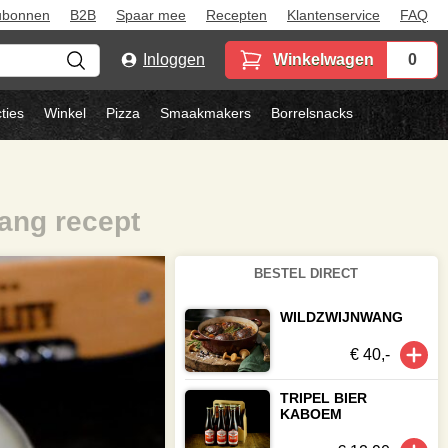
ubonnen
B2B
Spaar mee
Recepten
Klantenservice
FAQ
Inloggen
Winkelwagen
0
ties
Winkel
Pizza
Smaakmakers
Borrelsnacks
wang recept
BESTEL DIRECT
WILDZWIJNWANG
€ 40,-
TRIPEL BIER
KABOEM