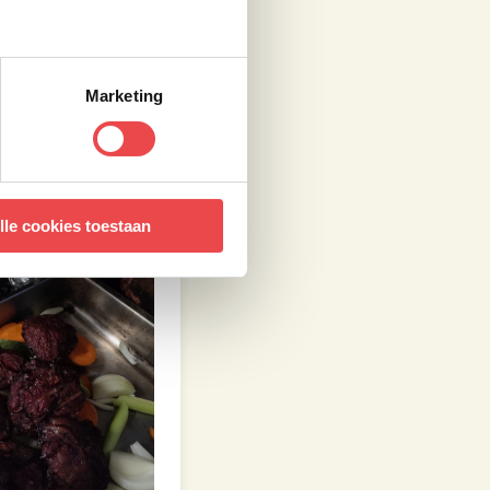
0 graden Celsius
wang al bijna uit
 geval is, laat ze
Marketing
lle cookies toestaan