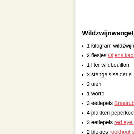
Wildzwijnwanget
1 kilogram wildzwi
2 flesjes
Oijens kab
1 liter wildbouillon
3 stengels selderie
2 uien
1 wortel
3 eetlepels
Braairu
4 plakken peperkoe
3 eetlepels
red eye
2 blokjes
rookhout 