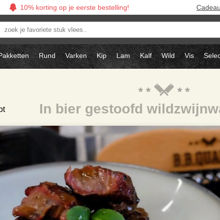
10% korting op je eerste bestelling!
Cadea
oek
avoriete
tuk
Pakketten
Rund
Varken
Kip
Lam
Kalf
Wild
Vis
Selec
ees..
In bier gestoofd wildzwijn
pt