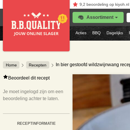
9,2
beoordeling
op kiyoh.nl
Z
Assortiment
je
f
s
Acties
BBQ
Dagelijks
vl
In bier gestoofd wildzwijnwang rece
Home
Recepten
Beoordeel dit recept
Je moet ingelogd zijn om een
beoordeling achter te laten.
RECEPTINFORMATIE