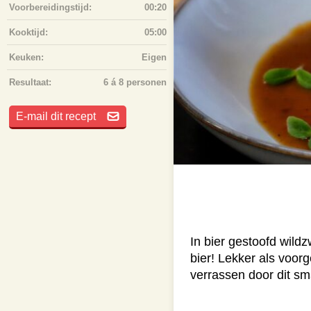
Voorbereidingstijd:
00:20
Kooktijd:
05:00
Keuken:
Eigen
Resultaat:
6 á 8 personen
E-mail dit recept
In bier gestoofd wild
bier! Lekker als voor
verrassen door dit sm