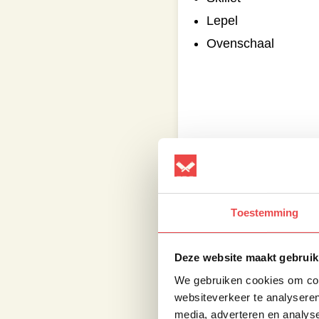
Lepel
Ovenschaal
Marineren & gar
Allereerst haal je het
Toestemming
een
indirecte
opstelli
rooster. Rook de wan
Deze website maakt gebruik
Snijd vervolgens de w
Zodra de wangetjes 1
We gebruiken cookies om cont
laurier. Giet hier nu 
websiteverkeer te analyseren
terug op de BBQ.
media, adverteren en analys