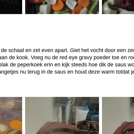
de schaal en zet even apart. Giet het vocht door een zeef
aan de kook. Voeg nu de red eye gravy poeder toe en roe
plak de peperkoek erin en kijk steeds hoe dik de saus wor
wangetjes nu terug in de saus en houd deze warm totdat j