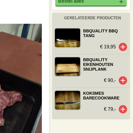
Bestel alles
GERELATEERDE PRODUCTEN
BBQUALITY BBQ
TANG
€ 19,95
BBQUALITY
EIKENHOUTEN
SNIJPLANK
€ 90,-
KOKSMES
BARECOOKWARE
€ 79,-