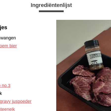
Ingrediëntenlijst
jes
jnwangen
oem bier
b no.3
k
 gravy juspoeder
steeneik