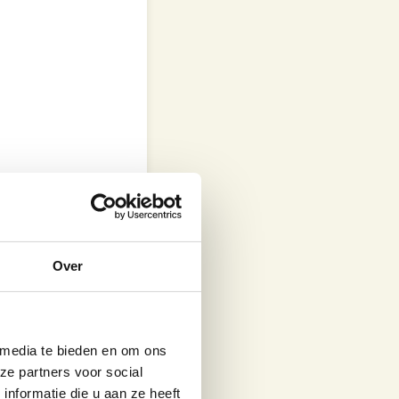
 rub. Zorg voor
Over
etjes op het
 ovenschaal.
l samen met de
 media te bieden en om ons
iumfolie en zet ze
ze partners voor social
nformatie die u aan ze heeft