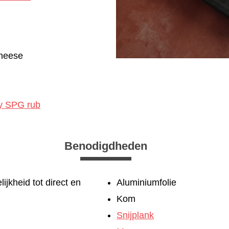
n
cheese
y SPG rub
Benodigdheden
jkheid tot direct en
Aluminiumfolie
Kom
Snijplank