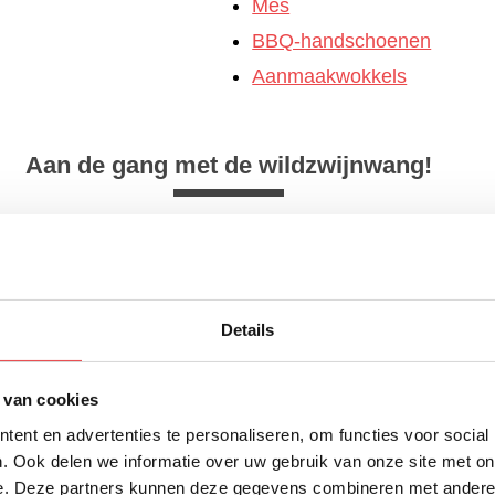
Mes
BBQ-handschoenen
Aanmaakwokkels
Aan de gang met de wildzwijnwang!
en
 vlies van de wangetjes. Hierna kun je ze voorzien van de
Details
ng van je BBQ. Leg het rookhout op de kolen en de wang
getjes nu voor één uur op de barbecue.
 van cookies
ortel, selderie en ui in grove stukken en doe deze in de
 uur hebben gerookt, leg deze dan ook in de ovenschaa
ent en advertenties te personaliseren, om functies voor social
het bier en de bouillon eroverheen. Dek het af met alumin
. Ook delen we informatie over uw gebruik van onze site met on
e. Deze partners kunnen deze gegevens combineren met andere i