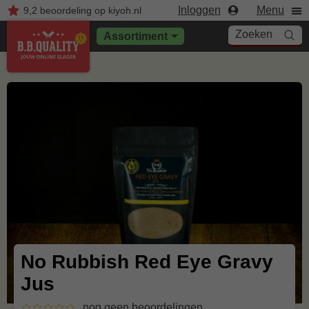
Inloggen
Menu
9,2
beoordeling
op kiyoh.nl
Zoeken
Assortiment
No Rubbish Red Eye Gravy
Jus
nog geen beoordelingen