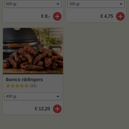
€ 8,-
€ 4,75
Iberico ribfingers
(31
)
€ 12,20