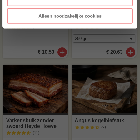
Alleen noodzakelijke cookies
BBQuality SPG Rub
Angus ribeye Australië
(2
)
(8
)
€ 10,50
€ 20,63
Varkensbuik zonder
Angus kogelbiefstuk
zwoerd Heyde Hoeve
(9
)
(11
)