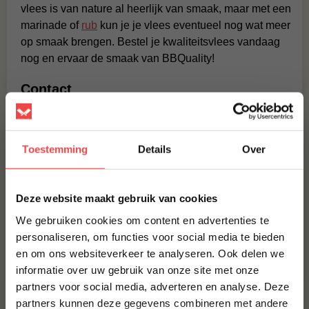
vlees is van nature al heerlijk van smaak, maar met een
marinade of
rub
kun je je vlees eventueel nog wat meer
op smaak brengen. Bestel je kwaliteitsvlees vandaag
nog en ervaar de smaak van BBQuality!
Contact
Voor vragen of voor extra informatie kun je kijken bij
de
veelgestelde vragen
. Staat jouw vraag hier niet
Toestemming
Details
Over
tussen? Stuur dan een berichtje via
WhatsApp
, of stuur
een mailtje naar:
info@bbquality.nl
. We helpen je graag!
×
Recepten
Deze website maakt gebruik van cookies
We gebruiken cookies om content en advertenties te
Ingrediënten
personaliseren, om functies voor social media te bieden
Voedingswaarde
en om ons websiteverkeer te analyseren. Ook delen we
10% korting op je
informatie over uw gebruik van onze site met onze
eerste bestelling*
Veelgestelde vragen
partners voor social media, adverteren en analyse. Deze
Schrijf je in voor onze nieuwsbrief en ontvang direct
partners kunnen deze gegevens combineren met andere
MAAK JE NO RUBBISH RED EYE GRAVY JUS COMPLEET!
10% korting op jouw eerste bestelling.