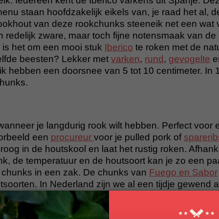
k. Iedereen kent de Iberico varkens uit Spanje. De
nu staan hoofdzakelijk eikels van, je raad het al, d
ookhout van deze rookchunks steeneik net een wat v
 redelijk zware, maar toch fijne notensmaak van de
 is het om een mooi stuk
Iberico
te roken met de natu
lfde beesten? Lekker met
varken
,
rund
,
gevogelte
e
k hebben een doorsnee van 5 tot 10 centimeter. In 1
chunks.
wanneer je langdurig rook wilt hebben. Perfect voor 
oorbeeld een
procureur
voor je pulled pork of
sparerib
og in de houtskool en laat het rustig roken. Afhank
nk, de temperatuur en de houtsoort kan je zo een paa
g chunks in een zak. De chunks van
Fuego en Sabor
tsoorten. In Nederland zijn we al een tijdje gewend 
appel
, eik en
beuk
. Uit Spanje brengt Fuego en Sabo
e kunt experimenteren en meer verfijnde smaak gaat