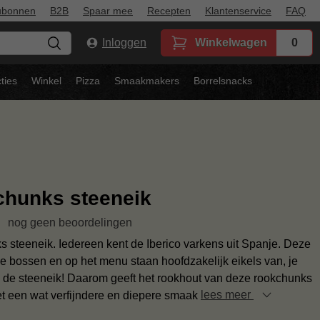
ubonnen
B2B
Spaar mee
Recepten
Klantenservice
FAQ
Inloggen
Winkelwagen
0
ties
Winkel
Pizza
Smaakmakers
Borrelsnacks
hunks steeneik
nog geen beoordelingen
 steeneik. Iedereen kent de Iberico varkens uit Spanje. Deze
de bossen en op het menu staan hoofdzakelijk eikels van, je
l, de steeneik! Daarom geeft het rookhout van deze rookchunks
et een wat verfijndere en diepere smaak
lees meer