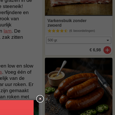
ze grazen in de
e steeneik!
erfijndere en
 rook van
Varkensbuik zonder
urlijk
zwoerd
n
lam
. De
(6
beoordelingen
)
 zak zitten
€ 6,98
een low en slow
s
. Voeg één of
elijk van de
r uur roken. Er
zijn gemaakt
aan roken met
×
r houtsoorten
 krijgen.