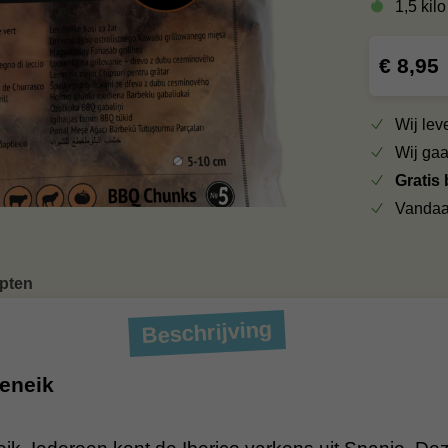
1,5 kilo
€ 8,95
Wij le
Wij ga
Gratis
Vandaa
pten
Beschrijving
eneik