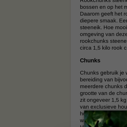
Rookchunks steenei
bossen en op het me
Daarom geeft het r
diepere smaak. Een
steeneik. Hoe mooi
omgeving van deze
rookchunks steenei
circa 1,5 kilo rook 
Chunks
Chunks gebruik je 
bereiding van bijv
meerdere chunks dro
grootte van de chu
zit ongeveer 1,5 k
van exclusieve hou
houtsoorten zoals
waar je opnieuw me