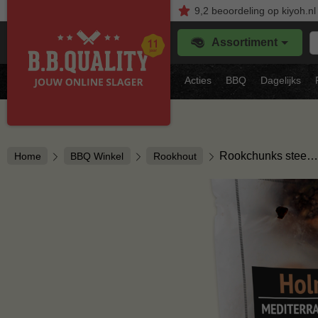
9,2
beoordeling
op kiyoh.nl
Z
Assortiment
je
f
s
Acties
BBQ
Dagelijks
vl
Rookchunks stee…
Home
BBQ Winkel
Rookhout