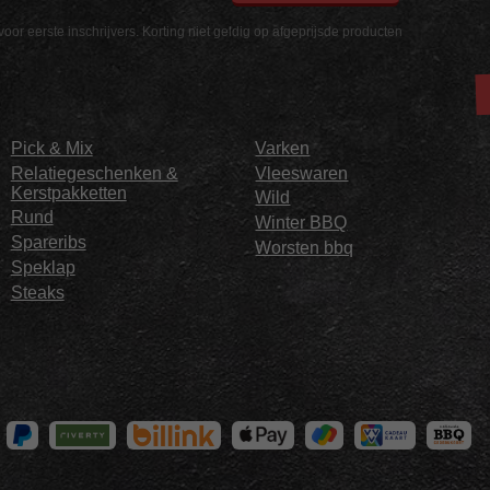
voor eerste inschrijvers. Korting niet geldig op afgeprijsde producten
Pick & Mix
Varken
Relatiegeschenken &
Vleeswaren
Kerstpakketten
Wild
Rund
Winter BBQ
Spareribs
Worsten bbq
Speklap
Steaks