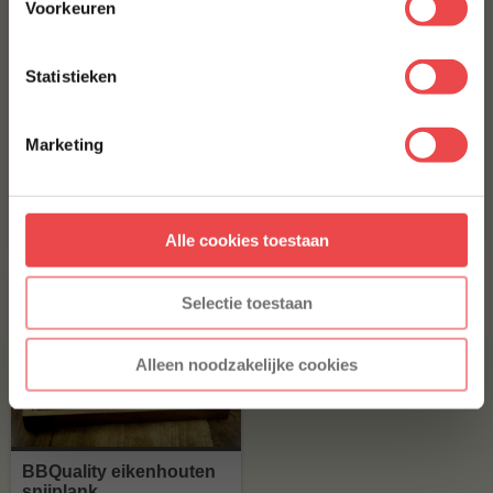
Voorkeuren
E-MAILADRES
*
Statistieken
BBQuality The Original
Buikribben (BBQuality
Met jouw aanmelding ga je akkoord met onze
algemene
ribs)
(4
)
voorwaarden.
(1
)
Marketing
Aanmelden
€ 6,95
€ 12,15
Alle cookies toestaan
* Alleen voor nieuwe inschrijvers, korting niet geldig op reeds
afgeprijsde producten.
Selectie toestaan
Alleen noodzakelijke cookies
BBQuality eikenhouten
snijplank