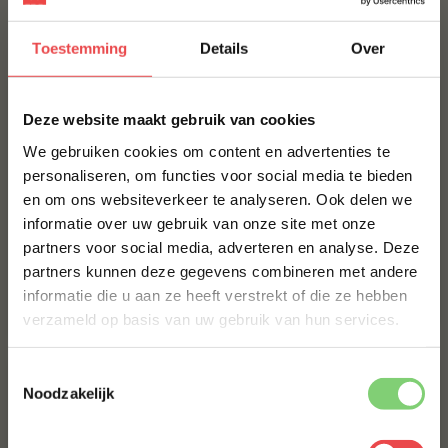
Bestel alles
Toestemming
Details
Over
×
Deze website maakt gebruik van cookies
We gebruiken cookies om content en advertenties te
personaliseren, om functies voor social media te bieden
en om ons websiteverkeer te analyseren. Ook delen we
10% korting op je
informatie over uw gebruik van onze site met onze
eerste bestelling*
partners voor social media, adverteren en analyse. Deze
Schrijf je in voor onze nieuwsbrief en ontvang direct
BBQuality Pork Rub
Butcher paper 40 x 60
partners kunnen deze gegevens combineren met andere
10% korting op jouw eerste bestelling.
cm
(3
)
informatie die u aan ze heeft verstrekt of die ze hebben
VOORNAAM
*
€ 9,95
€ 0,50
verzameld op basis van uw gebruik van hun services.
Toestemmingsselectie
ACHTERNAAM
*
Noodzakelijk