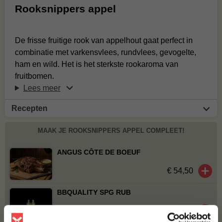
Rooksnippers appel
De frisse fruitige rook van appelhout gaat perfect in
combinatie met varkensvlees, rundvlees, gevogelte,
ham en wild. Het is het sterkste rookaroma van
fruitbomen.
Lees meer
Recepten
MAAK JE ROOKSNIPPERS APPEL COMPLEET!
ANGUS CÔTE DE BOEUF
€ 54,50
BBQUALITY SPG RUB
€ 10,50