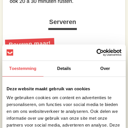
ook 20 á 30 minuten rusten.
Serveren
Bouwen maar!
Haal na 20-30 minuten rusten het buikspek uit
het aluminiumfolie en trek deze uit elkaar.
Toestemming
Details
Over
Meng er daarna wat NoRubbish Flavour
Attraction saus doorheen. Snijd het andere
deel in mooie plakjes.
Deze website maakt gebruik van cookies
We gebruiken cookies om content en advertenties te
Nu is het tijd voor de opbouw van jouw
personaliseren, om functies voor social media te bieden
broodje. Je kan ervoor kiezen om de broodjes
en om ons websiteverkeer te analyseren. Ook delen we
eerst te roosteren, maar in dit recept hebben
informatie over uw gebruik van onze site met onze
wij dat niet gedaan.
partners voor social media, adverteren en analyse. Deze