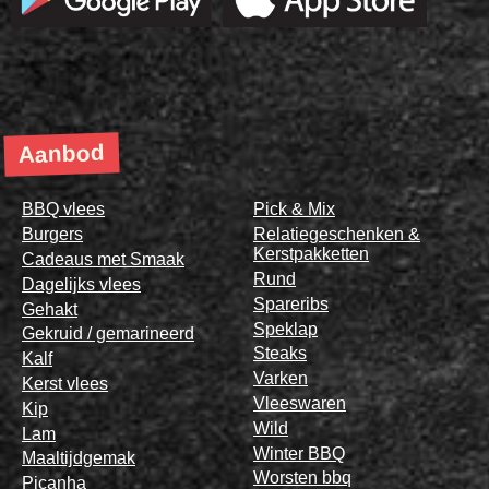
Aanbod
BBQ vlees
Pick & Mix
Burgers
Relatiegeschenken &
Kerstpakketten
Cadeaus met Smaak
Rund
Dagelijks vlees
Spareribs
Gehakt
Speklap
Gekruid / gemarineerd
Steaks
Kalf
Varken
Kerst vlees
Vleeswaren
Kip
Wild
Lam
Winter BBQ
Maaltijdgemak
Worsten bbq
Picanha