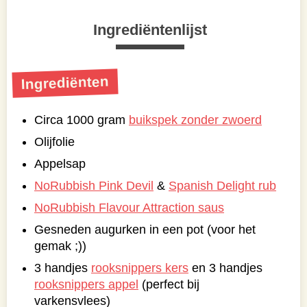
Ingrediëntenlijst
Ingrediënten
Circa 1000 gram
buikspek zonder zwoerd
Olijfolie
Appelsap
NoRubbish Pink Devil
&
Spanish Delight rub
NoRubbish Flavour Attraction saus
Gesneden augurken in een pot (voor het
gemak ;))
3 handjes
rooksnippers kers
en 3 handjes
rooksnippers appel
(perfect bij
varkensvlees)