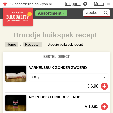
Inloggen
Menu
9,2
beoordeling
op kiyoh.nl
Zoeken
Assortiment
Broodje buikspek recept
Home
Recepten
Broodje buikspek recept
BESTEL DIRECT
VARKENSBUIK ZONDER ZWOERD
€ 6,98
NO RUBBISH PINK DEVIL RUB
€ 10,95