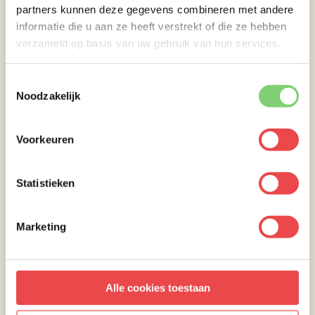
Snijd de broodjes open en begin met wat sla,
partners kunnen deze gegevens combineren met andere
daarbovenop wat plakjes buikspek,
informatie die u aan ze heeft verstrekt of die ze hebben
vervolgens het getrokken buikspek, augurken
verzameld op basis van uw gebruik van hun services.
en maak het broodje dicht met de
bovenkant. Als bijgerecht passen frietjes hier
Toestemmingsselectie
goed bij!
Noodzakelijk
Voorkeuren
Statistieken
Marketing
Alle cookies toestaan
Maak je mijn Broodje Buikspek recept en
plaats je dit op Instagram? Tag dan