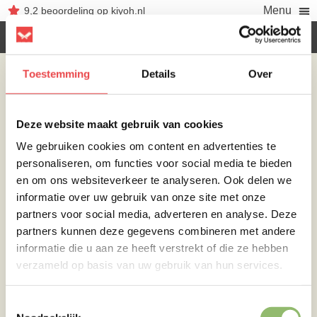
Menu
9,2
beoordeling
op kiyoh.nl
Toestemming
Details
Over
Deze website maakt gebruik van cookies
We gebruiken cookies om content en advertenties te
personaliseren, om functies voor social media te bieden
en om ons websiteverkeer te analyseren. Ook delen we
informatie over uw gebruik van onze site met onze
partners voor social media, adverteren en analyse. Deze
partners kunnen deze gegevens combineren met andere
informatie die u aan ze heeft verstrekt of die ze hebben
No Rubbish Flavour
verzameld op basis van uw gebruik van hun services.
Attraction
Toestemmingsselectie