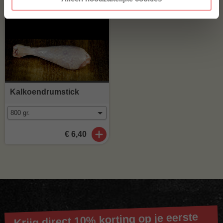
Kalkoendrumstick
€ 6,40
Krijg direct 10% korting op je eerste