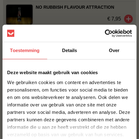
NO RUBBISH FLAVOUR ATTRACTION
€ 7,95
ROOKSNIPPERS APPEL
€ 5,50
Toestemming
Details
Over
Bestel alles
×
Deze website maakt gebruik van cookies
We gebruiken cookies om content en advertenties te
personaliseren, om functies voor social media te bieden
en om ons websiteverkeer te analyseren. Ook delen we
10% korting op je
informatie over uw gebruik van onze site met onze
eerste bestelling*
partners voor social media, adverteren en analyse. Deze
Schrijf je in voor onze nieuwsbrief en ontvang direct
partners kunnen deze gegevens combineren met andere
10% korting op jouw eerste bestelling.
informatie die u aan ze heeft verstrekt of die ze hebben
Procureur
Kalkoenfilet
VOORNAAM
*
verzameld op basis van uw gebruik van hun services.
(24
)
(1
)