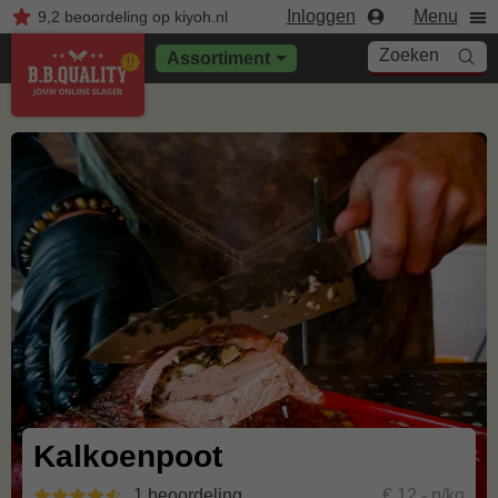
Inloggen
Menu
9,2
beoordeling
op kiyoh.nl
Zoeken
Assortiment
Kalkoenpoot
1 beoordeling
€ 12,- p/kg