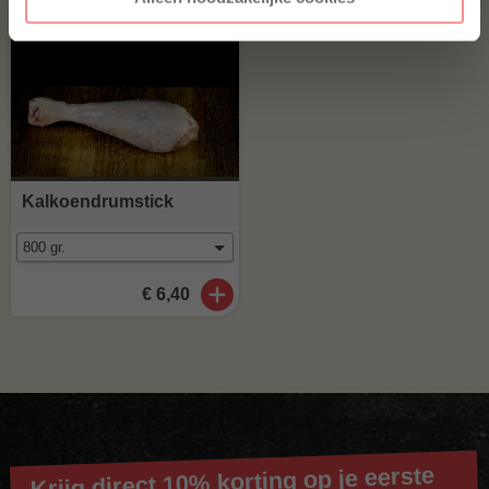
Kalkoendrumstick
€ 6,40
Krijg direct 10% korting op je eerste