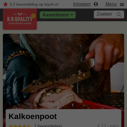
Inloggen
Menu
9,2
beoordeling
op kiyoh.nl
Zoeken
Assortiment
Kalkoenpoot
1 beoordeling
€ 12,- p/kg