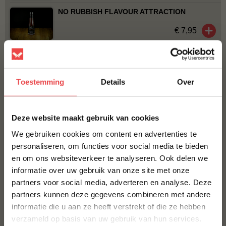
NO RUBBISH FLAVOUR ATTRACTION
€ 7,95
ROOKSNIPPERS APPEL
€ 5,50
Toestemming
Details
Over
Bestel alles
×
Deze website maakt gebruik van cookies
We gebruiken cookies om content en advertenties te
personaliseren, om functies voor social media te bieden
en om ons websiteverkeer te analyseren. Ook delen we
10% korting op je
informatie over uw gebruik van onze site met onze
eerste bestelling*
partners voor social media, adverteren en analyse. Deze
Schrijf je in voor onze nieuwsbrief en ontvang direct
partners kunnen deze gegevens combineren met andere
10% korting op jouw eerste bestelling.
informatie die u aan ze heeft verstrekt of die ze hebben
Procureur
Kalkoenfilet
VOORNAAM
*
verzameld op basis van uw gebruik van hun services.
(24
)
(1
)