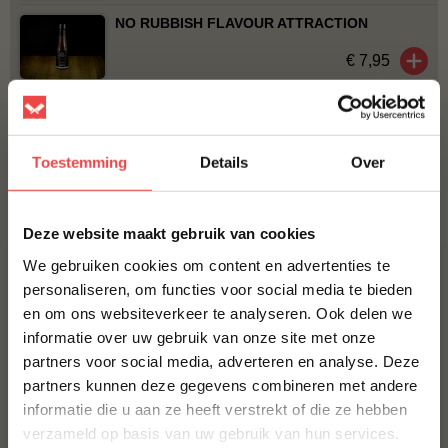
NO RUBBISH FLAVOUR ATTRACTION
€ 7,95
ROOKSNIPPERS APPEL
€ 5,50
Toestemming
Details
Over
Bestel alles
×
Deze website maakt gebruik van cookies
We gebruiken cookies om content en advertenties te
personaliseren, om functies voor social media te bieden
en om ons websiteverkeer te analyseren. Ook delen we
10% korting op je
informatie over uw gebruik van onze site met onze
eerste bestelling*
partners voor social media, adverteren en analyse. Deze
Schrijf je in voor onze nieuwsbrief en ontvang direct
partners kunnen deze gegevens combineren met andere
10% korting op jouw eerste bestelling.
informatie die u aan ze heeft verstrekt of die ze hebben
Procureur
Kalkoenfilet
VOORNAAM
*
verzameld op basis van uw gebruik van hun services.
(24
)
(1
)