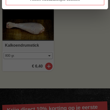
Kalkoendrumstick
€ 6,40
Krijg direct 10% korting op je eerste