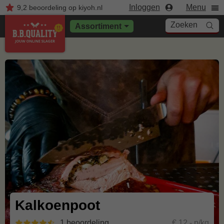
Inloggen
Menu
9,2
beoordeling
op kiyoh.nl
Zoeken
Assortiment
Kalkoenpoot
1 beoordeling
€ 12,- p/kg