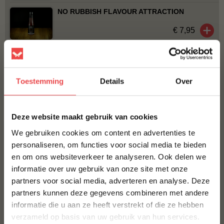
NO RUBBISH FLAVOUR ATTRACTION
€ 7,95
ROOKSNIPPERS APPEL
€ 5,50
Toestemming
Details
Over
Bestel alles
×
Deze website maakt gebruik van cookies
We gebruiken cookies om content en advertenties te
personaliseren, om functies voor social media te bieden
en om ons websiteverkeer te analyseren. Ook delen we
10% korting op je
informatie over uw gebruik van onze site met onze
eerste bestelling*
partners voor social media, adverteren en analyse. Deze
Schrijf je in voor onze nieuwsbrief en ontvang direct
partners kunnen deze gegevens combineren met andere
10% korting op jouw eerste bestelling.
informatie die u aan ze heeft verstrekt of die ze hebben
Procureur
Kalkoenfilet
VOORNAAM
*
verzameld op basis van uw gebruik van hun services.
(24
)
(1
)