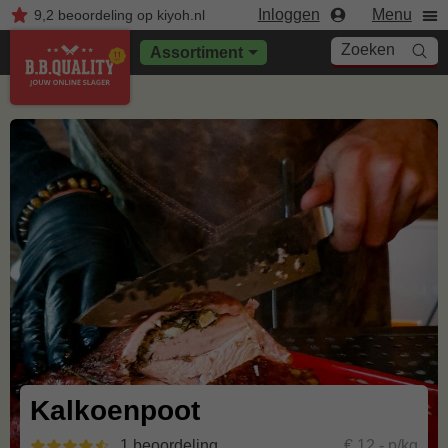
Inloggen
Menu
9,2
beoordeling
op kiyoh.nl
Zoeken
Assortiment
Kalkoenpoot
1 beoordeling
€ 12,- p/kg