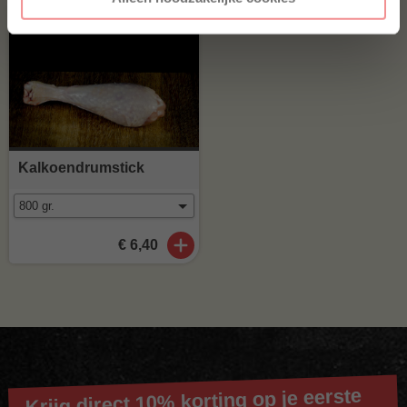
Kalkoendrumstick
€ 6,40
Krijg direct 10% korting op je eerste