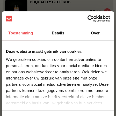
BBQUALITY BEEF RUB
€ 9,95
Bestel alles
Toestemming
Details
Over
×
Deze website maakt gebruik van cookies
We gebruiken cookies om content en advertenties te
personaliseren, om functies voor social media te bieden
en om ons websiteverkeer te analyseren. Ook delen we
10% korting op je
informatie over uw gebruik van onze site met onze
eerste bestelling*
Ribeye
Maminha Tierno
partners voor social media, adverteren en analyse. Deze
Schrijf je in voor onze nieuwsbrief en ontvang direct
(17
)
(11
)
partners kunnen deze gegevens combineren met andere
10% korting op jouw eerste bestelling.
informatie die u aan ze heeft verstrekt of die ze hebben
VOORNAAM
*
verzameld op basis van uw gebruik van hun services.
€ 23,63
€ 41,30