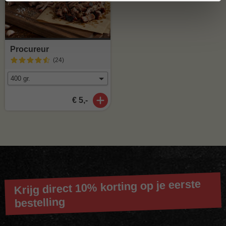
Procureur
(24
)
€ 5,-
Krijg direct 10% korting op je eerste
bestelling