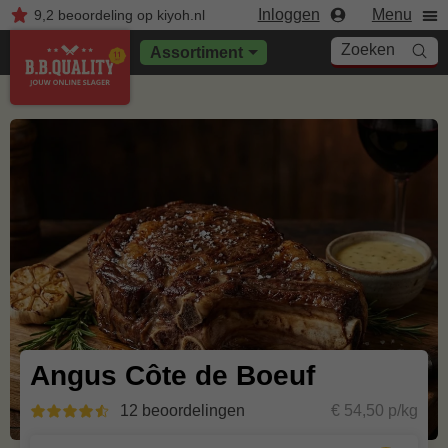
Inloggen
Menu
9,2
beoordeling
op kiyoh.nl
Zoeken
Assortiment
Angus Côte de Boeuf
12 beoordelingen
€ 54,50 p/kg