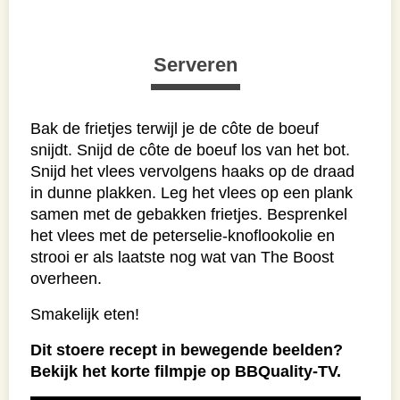
ongeveer 10 minuten rusten. Verhoog
ondertussen de temperatuur van de BBQ naar
180/200 graden Celsius.
Côte de boeuf afgrillen:
Als de côte de boeuf heeft gerust en de BBQ
weer op temperatuur is, kan de côte de boeuf
gegrild worden. Leg de côte de boeuf op het
gietijzeren rooster of op de plancha om een
mooie korst te krijgen. Grill de côte de boeuf
ongeveer 2 minuten aan elke kant tot een
kerntemperatuur van 50 tot 52 graden
Celsius. Haal het vlees van de BBQ zodra
deze kerntemperatuur is bereikt.