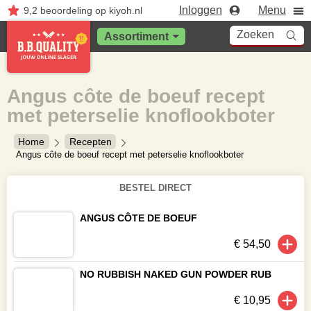
Inloggen
Menu
9,2
beoordeling
op kiyoh.nl
Zoeken
Assortiment
Angus côte de boeuf recept
met peterselie knoflookboter
Home
Recepten
Angus côte de boeuf recept met peterselie knoflookboter
BESTEL DIRECT
ANGUS CÔTE DE BOEUF
€ 54,50
NO RUBBISH NAKED GUN POWDER RUB
€ 10,95