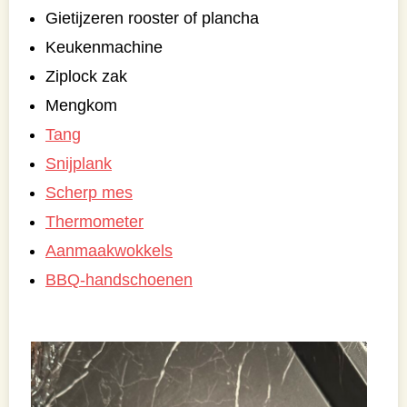
Gietijzeren rooster of plancha
Keukenmachine
Ziplock zak
Mengkom
Tang
Snijplank
Scherp mes
Thermometer
Aanmaakwokkels
BBQ-handschoenen