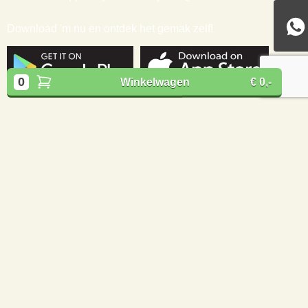
ACHTERNAAM
0
Winkelwagen
€ 0,-
E-MAIL
*
Schrijf mij in
* Alleen voor eerste inschrijvers. Korting niet geldig op afgeprijsde
producten
Download de BBQuality App
Altijd als eerste op de hoogte zijn van nieuwe acties,
inspiratie en tips om nóg meer uit jouw vlees te halen?