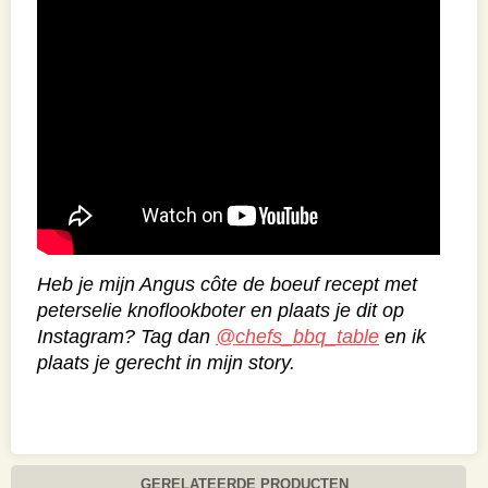
Serveren
Bak de frietjes terwijl je de côte de boeuf
snijdt. Snijd de côte de boeuf los van het bot.
Snijd het vlees vervolgens haaks op de draad
in dunne plakken. Leg het vlees op een plank
samen met de gebakken frietjes. Besprenkel
het vlees met de peterselie-knoflookolie en
strooi er als laatste nog wat van The Boost
overheen.
Smakelijk eten!
Dit stoere recept in bewegende beelden?