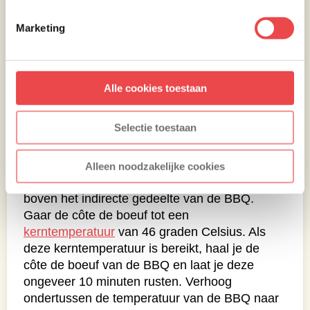
Marketing
Alle cookies toestaan
Selectie toestaan
Platte peterselie knoflookolie
maken:
Alleen noodzakelijke cookies
Pluk de blaadjes van de platte peterselie en
doe deze in de keukenmachine. Maak 2 tenen
knoflook schoon en doe deze bij de geplukte
peterselie. Voeg 8 eetlepels olijfolie toe en
pureer/draai het geheel tot een zo glad
mogelijke saus. Zet de olie in de koelkast tot
gebruik.