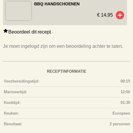
GERELATEERDE PRODUCTEN
BBQUALITY BBQ TANG
€ 19,95
BBQUALITY EIKENHOUTEN SNIJPLANK
€ 90,-
KOKSMES BARECOOKWARE
€ 79,-
INKBIRD BG-BT1X BLUETOOTH
THERMOMETER
€ 29,99
€ 23,99
AANMAAKWOKKELS TURNPIKE