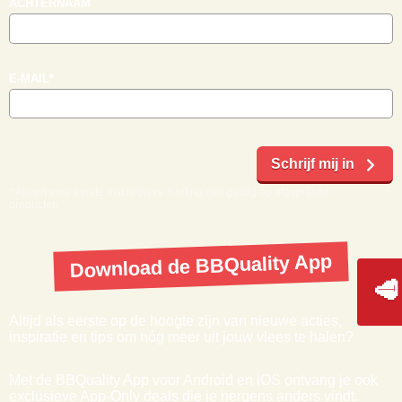
Resultaat:
2 personen
E-mail dit recept
Krijg direct 10% korting op je eerste
bestelling
🥩
Schrijf je in voor onze nieuwsbrief en ontvang direct jouw
kortingscode voor 10% korting*
VOORNAAM
*