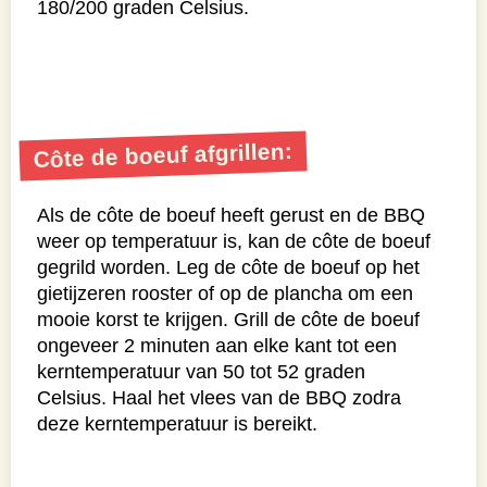
Bereiding
Côte de boeuf garen:
Steek de BBQ aan en maak deze gereed met
een
direct en indirect
deel op een temperatuur
van 150 graden Celsius. Leg het gietijzeren
rooster of de plancha boven het directe
gedeelte van de BBQ. Als de BBQ op
temperatuur is, leg je de Angus côte de boeuf
boven het indirecte gedeelte van de BBQ.
Gaar de côte de boeuf tot een
kerntemperatuur
van 46 graden Celsius. Als
deze kerntemperatuur is bereikt, haal je de
côte de boeuf van de BBQ en laat je deze