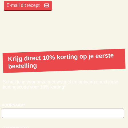
€ 11,99
BBQ HANDSCHOENEN
€ 14,95
Beoordeel dit recept
Je moet ingelogd zijn om een beoordeling achter te laten.
RECEPTINFORMATIE
Voorbereidingstijd:
00:15
Marineertijd:
12:00
Kooktijd:
01:30
Keuken:
Europees