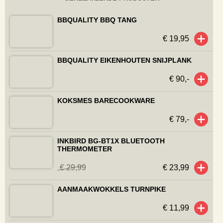
Bekijk het korte filmpje op BBQuality-TV.
Heb je mijn Angus côte de boeuf recept met
peterselie knoflookboter en plaats je dit op
Instagram? Tag dan
@chefs_bbq_table
en ik
plaats je gerecht in mijn story.